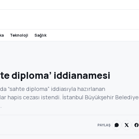
ika
teknoloji
sağlık
te diploma’ iddianamesi
a “sahte diploma” iddiasıyla hazırlanan
dar hapis cezası istendi. İstanbul Büyükşehir Belediye
…
PAYLAŞ