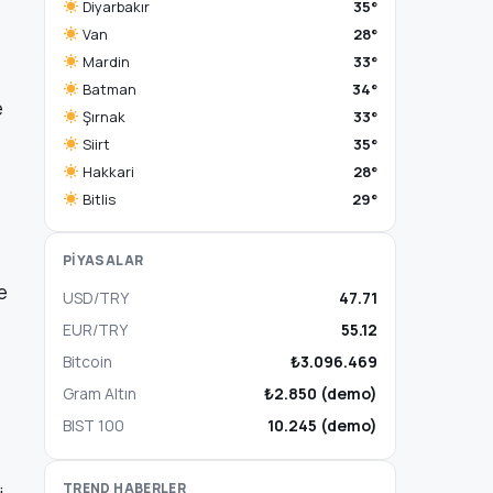
Diyarbakır
35°
Van
28°
Mardin
33°
Batman
34°
e
Şırnak
33°
Siirt
35°
Hakkari
28°
Bitlis
29°
PİYASALAR
e
USD/TRY
47.71
EUR/TRY
55.12
Bitcoin
₺3.096.469
Gram Altın
₺2.850 (demo)
BIST 100
10.245 (demo)
TREND HABERLER