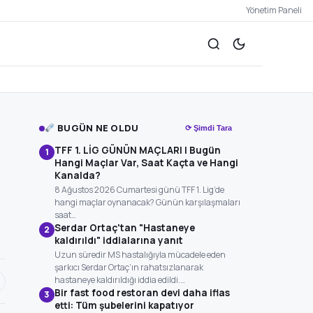
Yönetim Paneli
BUGÜN NE OLDU
⟳ Şimdi Tara
TFF 1. LİG GÜNÜN MAÇLARI | Bugün
1
Hangi Maçlar Var, Saat Kaçta ve Hangi
Kanalda?
8 Ağustos 2026 Cumartesi günü TFF 1. Lig’de
hangi maçlar oynanacak? Günün karşılaşmaları
saat…
Serdar Ortaç'tan "Hastaneye
2
kaldırıldı" iddialarına yanıt
Uzun süredir MS hastalığıyla mücadele eden
şarkıcı Serdar Ortaç’ın rahatsızlanarak
hastaneye kaldırıldığı iddia edildi.…
Bir fast food restoran devi daha iflas
3
etti: Tüm şubelerini kapatıyor