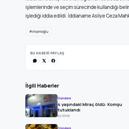
işlemlerinde ve seçim sürecinde kullandığı belir
işlediği iddia edildi. İddianame Asliye Ceza Ma
#imamoğlu
BU HABERİ PAYLAŞ
İlgili Haberler
Gündem
4 yaşındaki Miraç öldü: Komşu
tutuklandı
az önce
Gündem