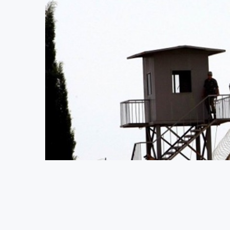
VENG- Erzincan Yüksek Güvenlikli Kapalı Cez
alan Kürtçe şarkılardan dolayı hücre cezası v