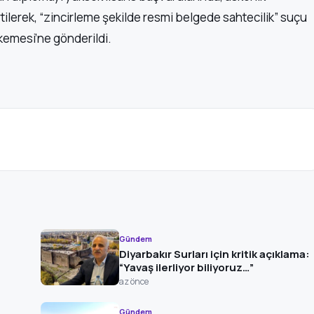
tilerek, “zincirleme şekilde resmi belgede sahtecilik” suçu
hkemesi’ne gönderildi.
Gündem
Diyarbakır Surları için kritik açıklama:
“Yavaş ilerliyor biliyoruz…”
az önce
Gündem