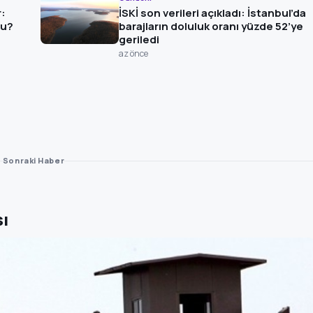
r:
İSKİ son verileri açıkladı: İstanbul’da
du?
barajların doluluk oranı yüzde 52’ye
geriledi
az önce
Sonraki Haber
ı