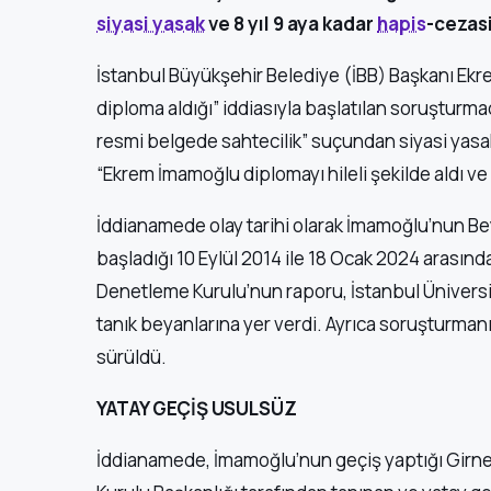
siyasi yasak
ve 8 yıl 9 aya kadar
hapis
-cezasi
İstanbul Büyükşehir Belediye (İBB) Başkanı Ek
diploma aldığı” iddiasıyla başlatılan soruştur
resmi belgede sahtecilik” suçundan siyasi yasak
“Ekrem İmamoğlu diplomayı hileli şekilde aldı ve s
İddianamede olay tarihi olarak İmamoğlu’nun B
başladığı 10 Eylül 2014 ile 18 Ocak 2024 arasında
Denetleme Kurulu’nun raporu, İstanbul Üniversite
tanık beyanlarına yer verdi. Ayrıca soruşturmanı
sürüldü.
YATAY GEÇİŞ USULSÜZ
İddianamede, İmamoğlu’nun geçiş yaptığı Girne 