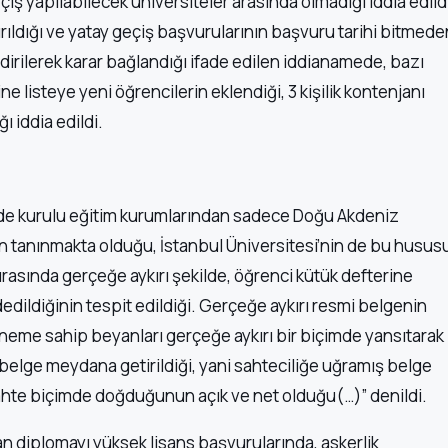
çiş yapılabilecek üniversiteler arasında olmadığı iddia edild
ırıldığı ve yatay geçiş başvurularının başvuru tarihi bitmede
irilerek karar bağlandığı ifade edilen iddianamede, bazı
ne listeye yeni öğrencilerin eklendiği, 3 kişilik kontenjanı
ı iddia edildi.
de kurulu eğitim kurumlarından sadece Doğu Akdeniz
an tanınmakta olduğu, İstanbul Üniversitesi’nin de bu husus
asında gerçeğe aykırı şekilde, öğrenci kütük defterine
dildiğinin tespit edildiği. Gerçeğe aykırı resmi belgenin
 öneme sahip beyanları gerçeğe aykırı bir biçimde yansıtarak
belge meydana getirildiği, yani sahteciliğe uğramış belge
sahte biçimde doğduğunun açık ve net olduğu(…)” denildi.
 diplomayı yüksek lisans başvurularında, askerlik