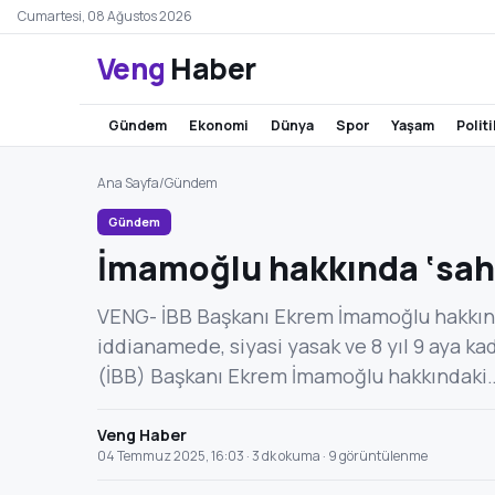
Cumartesi, 08 Ağustos 2026
Veng
Haber
gündem
ekonomi
dünya
spor
yaşam
polit
Ana Sayfa
/
Gündem
Gündem
İmamoğlu hakkında ‘sah
VENG- İBB Başkanı Ekrem İmamoğlu hakkınd
iddianamede, siyasi yasak ve 8 yıl 9 aya ka
(İBB) Başkanı Ekrem İmamoğlu hakkındaki
Veng Haber
04 Temmuz 2025, 16:03 · 3 dk okuma · 9 görüntülenme