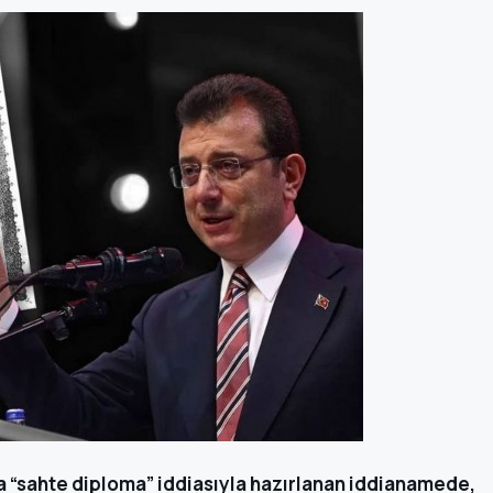
 “sahte diploma” iddiasıyla hazırlanan iddianamede,