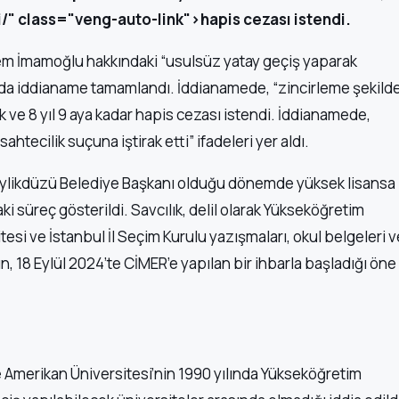
/" class="veng-auto-link">hapis cezası istendi.
rem İmamoğlu hakkındaki “usulsüz yatay geçiş yaparak
mada iddianame tamamlandı. İddianamede, “zincirleme şekild
 ve 8 yıl 9 aya kadar hapis cezası istendi. İddianamede,
ahtecilik suçuna iştirak etti” ifadeleri yer aldı.
eylikdüzü Belediye Başkanı olduğu dönemde yüksek lisansa
ki süreç gösterildi. Savcılık, delil olarak Yükseköğretim
si ve İstanbul İl Seçim Kurulu yazışmaları, okul belgeleri v
n, 18 Eylül 2024’te CİMER’e yapılan bir ihbarla başladığı öne
Amerikan Üniversitesi’nin 1990 yılında Yükseköğretim