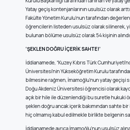
Kurulu Başkanlığı tarafından tanınan ve yatay ge
Yatay geçiş kontenjanlarının usulsüz olarak artt
Fakülte Yönetim Kurulu’nun tarafından değerlend
öğrencilerin listeden usulsüz olarak silinerek, yi
bulunan bölüme usulsüz olarak 54 kişinin alındığ
‘ŞEKLEN DOĞRU İÇERİK SAHTE!’
İddianamede, “Kuzey Kıbrıs Türk Cumhuriyeti’n
Üniversitesi’nin Yükseköğretim Kurulu tarafınd
bilmesine rağmen, İmamoğlu’nun yatay geçişi sır
Doğu Akdeniz Üniversitesi öğrencisi olarak kayde
açık bir hile ile düzenlendiği bu suretle hukuki
şeklen doğru ancak içerik bakımından sahte bir 
hiç olmamış kabul edilmekle birlikte belgenin 
İddianamede ayrıca İmamoğlu’nun usulsüz alınan