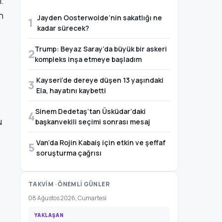
i.
n
Jayden Oosterwolde’nin sakatlığı ne
1
kadar sürecek?
Trump: Beyaz Saray’da büyük bir askeri
2
kompleks inşa etmeye başladım
Kayseri’de dereye düşen 13 yaşındaki
3
Ela, hayatını kaybetti
Sinem Dedetaş’tan Üsküdar’daki
4
u
başkanvekili seçimi sonrası mesaj
Van’da Rojin Kabaiş için etkin ve şeffaf
5
soruşturma çağrısı
TAKVİM · ÖNEMLİ GÜNLER
08 Ağustos 2026, Cumartesi
YAKLAŞAN