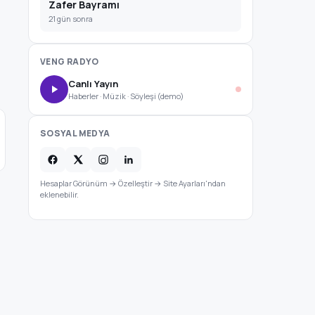
Zafer Bayramı
21 gün sonra
VENG RADYO
Canlı Yayın
Haberler · Müzik · Söyleşi (demo)
SOSYAL MEDYA
Hesaplar Görünüm → Özelleştir → Site Ayarları'ndan
eklenebilir.