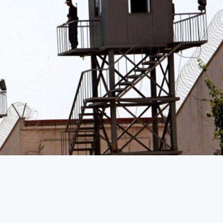
aevi’nde tutulan Agit Kortak’a, not defterlerinde yer
erildi.