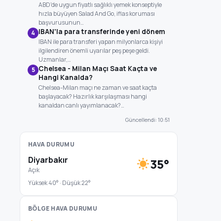
ABD'de uygun fiyatlı sağlıklı yemek konseptiyle
hızla büyüyen Salad And Go, iflas koruması
başvurusunun…
IBAN'la para transferinde yeni dönem
4
IBAN ile para transferi yapan milyonlarca kişiyi
ilgilendiren önemli uyarılar peş peşe geldi.
Uzmanlar,…
Chelsea - Milan Maçı Saat Kaçta ve
5
Hangi Kanalda?
Chelsea-Milan maçı ne zaman ve saat kaçta
başlayacak? Hazırlık karşılaşması hangi
kanaldan canlı yayımlanacak?…
Güncellendi: 10:51
HAVA DURUMU
Diyarbakır
35°
Açık
Yüksek 40° · Düşük 22°
BÖLGE HAVA DURUMU