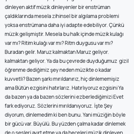
dinleyen aktif müzik dinleyenler bir enstrüman
çaldıklarında mesela zihinsel bir algılama problemi
yoksa enstrümana daha iyi adapte edebiliyor. Çünkü
müzik gelişmiştir. Mesela bu halk içinde müzik kulağı
var mı? Ritim kulağı var mı? Ritm duygusu var mı?
Buradan gelir. Maruz kalmaktan Maruz geliyor.
kalmaktan geliyor. Ya da bu çevrede duyduğumuz gizil
öğrenme dediğimiz şey neden müzikte o kadar
kuvvetli? Bazen şarkı mırıldanırız, hiç dinlememişiz
ama Bütün ezgisini hatırlarız. Hatırlıyoruz ezgisini Ya
da bazen ya da bazen sözlerini ezberlediğimizi Evet
fark ediyoruz. Sözlerini mırıldanıyoruz. İşte Şey
diyorum, dinlemedim ki ben bunu. Yani müziğin böyle
bir gücü var. Büyülü. Bu yüzden çalma kadar dinlemek
de o sesleri ayırt etme ya da heceleri müzik dinleyen