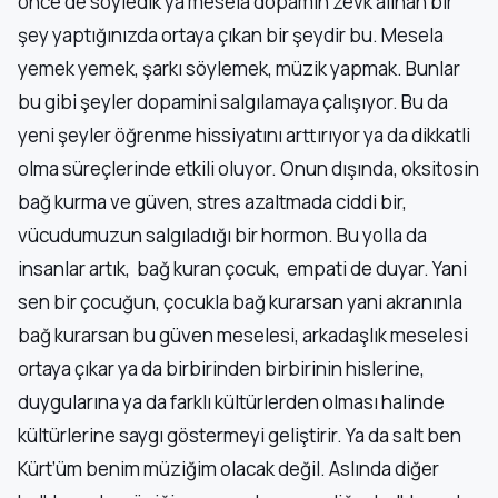
önce de söyledik ya mesela dopamin zevk alınan bir
şey yaptığınızda ortaya çıkan bir şeydir bu. Mesela
yemek yemek, şarkı söylemek, müzik yapmak. Bunlar
bu gibi şeyler dopamini salgılamaya çalışıyor. Bu da
yeni şeyler öğrenme hissiyatını arttırıyor ya da dikkatli
olma süreçlerinde etkili oluyor. Onun dışında, oksitosin
bağ kurma ve güven, stres azaltmada ciddi bir,
vücudumuzun salgıladığı bir hormon. Bu yolla da
insanlar artık, bağ kuran çocuk, empati de duyar. Yani
sen bir çocuğun, çocukla bağ kurarsan yani akranınla
bağ kurarsan bu güven meselesi, arkadaşlık meselesi
ortaya çıkar ya da birbirinden birbirinin hislerine,
duygularına ya da farklı kültürlerden olması halinde
kültürlerine saygı göstermeyi geliştirir. Ya da salt ben
Kürt’üm benim müziğim olacak değil. Aslında diğer