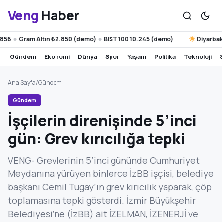
Veng
Haber
Gram Altın ₺2.850 (demo)
BIST 100 10.245 (demo)
Diyarbakır 39
●
●
gündem
ekonomi
dünya
spor
yaşam
politika
teknoloji
Ana Sayfa
/
Gündem
Gündem
İşçilerin direnişinde 5’inci
gün: Grev kırıcılığa tepki
VENG- Grevlerinin 5’inci gününde Cumhuriyet
Meydanına yürüyen binlerce İzBB işçisi, belediye
başkanı Cemil Tugay’ın grev kırıcılık yaparak, çöp
toplamasına tepki gösterdi. İzmir Büyükşehir
Belediyesi’ne (İzBB) ait İZELMAN, İZENERJİ ve