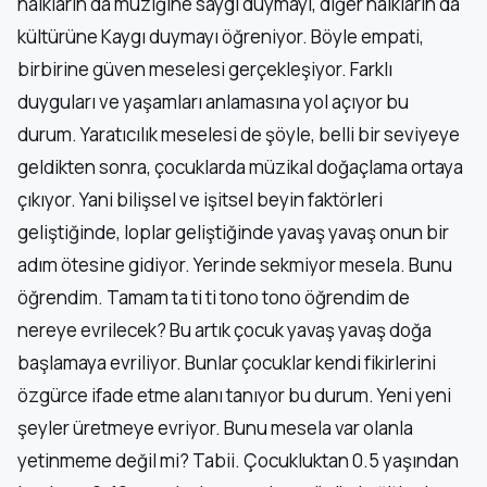
halkların da müziğine saygı duymayı, diğer halkların da
kültürüne Kaygı duymayı öğreniyor. Böyle empati,
birbirine güven meselesi gerçekleşiyor. Farklı
duyguları ve yaşamları anlamasına yol açıyor bu
durum. Yaratıcılık meselesi de şöyle, belli bir seviyeye
geldikten sonra, çocuklarda müzikal doğaçlama ortaya
çıkıyor. Yani bilişsel ve işitsel beyin faktörleri
geliştiğinde, loplar geliştiğinde yavaş yavaş onun bir
adım ötesine gidiyor. Yerinde sekmiyor mesela. Bunu
öğrendim. Tamam ta ti ti tono tono öğrendim de
nereye evrilecek? Bu artık çocuk yavaş yavaş doğa
başlamaya evriliyor. Bunlar çocuklar kendi fikirlerini
özgürce ifade etme alanı tanıyor bu durum. Yeni yeni
şeyler üretmeye evriyor. Bunu mesela var olanla
yetinmeme değil mi? Tabii. Çocukluktan 0.5 yaşından