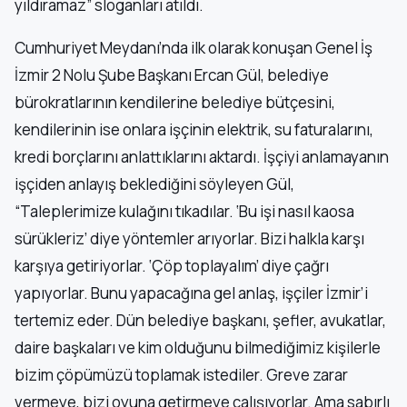
yıldıramaz” sloganları atıldı.
Cumhuriyet Meydanı’nda ilk olarak konuşan Genel İş
İzmir 2 Nolu Şube Başkanı Ercan Gül, belediye
bürokratlarının kendilerine belediye bütçesini,
kendilerinin ise onlara işçinin elektrik, su faturalarını,
kredi borçlarını anlattıklarını aktardı. İşçiyi anlamayanın
işçiden anlayış beklediğini söyleyen Gül,
“Taleplerimize kulağını tıkadılar. ‘Bu işi nasıl kaosa
sürükleriz’ diye yöntemler arıyorlar. Bizi halkla karşı
karşıya getiriyorlar. ‘Çöp toplayalım’ diye çağrı
yapıyorlar. Bunu yapacağına gel anlaş, işçiler İzmir’i
tertemiz eder. Dün belediye başkanı, şefler, avukatlar,
daire başkaları ve kim olduğunu bilmediğimiz kişilerle
bizim çöpümüzü toplamak istediler. Greve zarar
vermeye, bizi oyuna getirmeye çalışıyorlar. Ama sabırlı