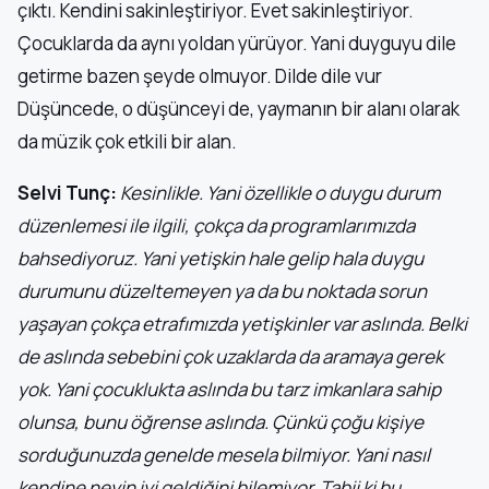
çıktı. Kendini sakinleştiriyor. Evet sakinleştiriyor.
Çocuklarda da aynı yoldan yürüyor. Yani duyguyu dile
getirme bazen şeyde olmuyor. Dilde dile vur
Düşüncede, o düşünceyi de, yaymanın bir alanı olarak
da müzik çok etkili bir alan.
Selvi Tunç:
Kesinlikle. Yani özellikle o duygu durum
düzenlemesi ile ilgili, çokça da programlarımızda
bahsediyoruz. Yani yetişkin hale gelip hala duygu
durumunu düzeltemeyen ya da bu noktada sorun
yaşayan çokça etrafımızda yetişkinler var aslında. Belki
de aslında sebebini çok uzaklarda da aramaya gerek
yok. Yani çocuklukta aslında bu tarz imkanlara sahip
olunsa, bunu öğrense aslında. Çünkü çoğu kişiye
sorduğunuzda genelde mesela bilmiyor. Yani nasıl
kendine neyin iyi geldiğini bilemiyor. Tabii ki bu