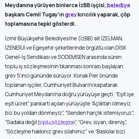
Meydanına yürüyen binlerce İzBB işçisi,
belediye
başkanı Cemil Tugay’ın
grev
kırıcılık yaparak, çöp
toplamasına tepki gösterdi.
İzmir Büyükşehir Belediyesi’ne (İzBB) ait İZELMAN,
İZENERJİ ve Egeşehir şirketlerinde örgütlü olan DİSK
Genel-İş Sendikası ve SODEMSEN arasında süren
toplu iş sözleşmesinin tıkanması sonrası başlayan
grev 5’inci gününde sürüyor. Konak Pier önünde
toplanan işçiler, Cumhuriyet Bulvarı’nı kapatarak
Cumhuriyet Meydanı’na doğru yürüyüşe geçti. “Eşit işe
eşit ücret” pankartı açılan yürüyüşte “Açlıktan ölmeyiz
biz bu yoldan dönmeyiz”, “Senden harçlık istemiyoruz”,
“Sadaka değil
toplu
sözleşme
”, “Grev, isyan, direniş”,
“Sözleşme hakkınız grev silahımız” ve “Baskılar bizi