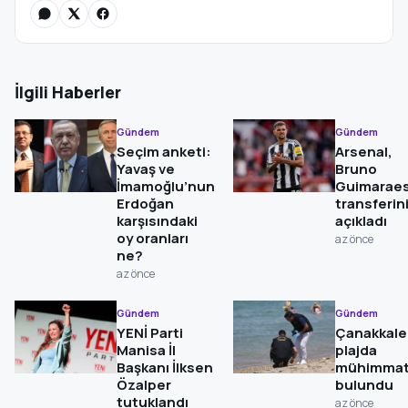
İlgili Haberler
Gündem
Gündem
Seçim anketi:
Arsenal,
Yavaş ve
Bruno
İmamoğlu’nun
Guimarae
Erdoğan
transferin
karşısındaki
açıkladı
oy oranları
az önce
ne?
az önce
Gündem
Gündem
YENİ Parti
Çanakkale
Manisa İl
plajda
Başkanı İlksen
mühimma
Özalper
bulundu
tutuklandı
az önce