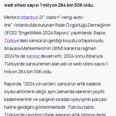
web sitesi sayısı 1 milyon 264 bin 506 oldu.
Merkezi
istanbul
-2/" class="veng-auto-
link">İstanbul’da bulunan İfade Özgürlüğü Derneği’nin
(İFÖD) “EngelliWeb 2024 Raporu” yayımlandı. Rapor,
Türkiye
’deki sansürün geldiği boyutu ortaya koydu.
Anayasa Mahkemesi’nin (AYM) kararına rağmen
2024’te de
sansür
devam etti. 2024 sonu itibarıyla
Türkiye’de sansürlenen alan adı ve web sitesi sayısı 1
milyon 264 bin 506 oldu.
Raporda, “2024 yılı verileri, sansürün artık sadece
siyasi aktörlerin değil, aynı zamanda idarenin çeşitli
kademelerinin ve yargının sıradan işleyişinin parçası
haline geldiğini göstermektedir. Tüm bu tablo,
Türkiye’de çevrimiçi ifade alanının artık istisnai değil,