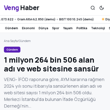
Veng
Haber
3.622
Gram Altın ₺2.850 (demo)
BIST 100 10.245 (demo)
Diyarba
●
●
gündem
ekonomi
dünya
spor
yaşam
politika
teknoloji
Ana Sayfa
/
Gündem
Gündem
1 milyon 264 bin 506 alan
adı ve web sitesine sansür
VENG- İFÖD raporuna göre, AYM kararına rağmen
2024 yılı sonu itibarıyla sansürlenen alan adı ve
web sitesi sayısı 1 milyon 264 bin 506 oldu.
Merkezi İstanbul’da bulunan İfade Özgürlüğü
Derneği’nin…