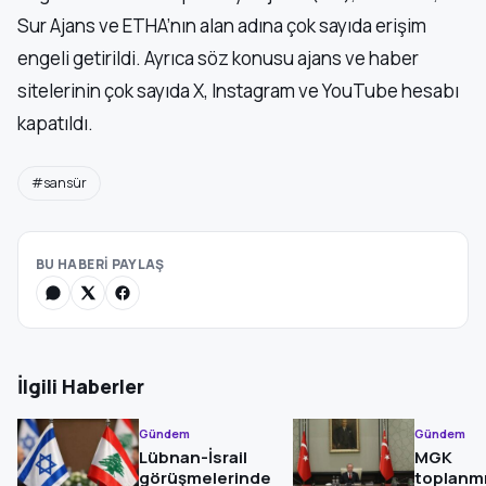
Sur Ajans ve ETHA’nın alan adına çok sayıda erişim
engeli getirildi. Ayrıca söz konusu ajans ve haber
sitelerinin çok sayıda X, Instagram ve YouTube hesabı
kapatıldı.
#sansür
BU HABERİ PAYLAŞ
İlgili Haberler
Gündem
Gündem
Lübnan-İsrail
MGK
görüşmelerinde
toplanmı