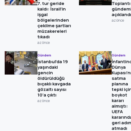
7. tur geride
Toplantı
kaldı: İsrail’in
gündem
işgal
açıkland
bölgelerinden
az önce
çekilme şartları
müzakereleri
tıkadı
az önce
Gündem
Gündem
İstanbul’da 19
İnfantin
yaşındaki
Dünya
gencin
Kupası’n
öldürüldüğü
satma
bıçaklı kavgada
planına
gözaltı sayısı
tepki içi
10’a çıktı
boykot
kararı
az önce
almıştı:
UEFA
kararınd
geri adı
atmadı