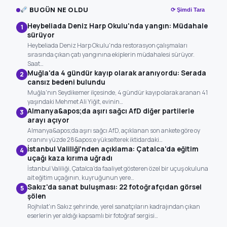
BUGÜN NE OLDU
⟳ Şimdi Tara
Heybeliada Deniz Harp Okulu'nda yangın: Müdahale
1
sürüyor
Heybeliada Deniz Harp Okulu'nda restorasyon çalışmaları
sırasında çıkan çatı yangınına ekiplerin müdahalesi sürüyor.
Saat…
Muğla'da 4 gündür kayıp olarak aranıyordu: Serada
2
cansız bedeni bulundu
Muğla'nın Seydikemer ilçesinde, 4 gündür kayıp olarak aranan 41
yaşındaki Mehmet Ali Yiğit, evinin…
Almanya&apos;da aşırı sağcı AfD diğer partilerle
3
arayı açıyor
Almanya&apos;da aşırı sağcı AfD, açıklanan son ankete göre oy
oranını yüzde 28&apos;e yükselterek iktidardaki…
İstanbul Valiliği'nden açıklama: Çatalca'da eğitim
4
uçağı kaza kırıma uğradı
İstanbul Valiliği, Çatalca'da faaliyet gösteren özel bir uçuş okuluna
ait eğitim uçağının, kuyruğunun yere…
Sakız'da sanat buluşması: 22 fotoğrafçıdan görsel
5
şölen
Rojhılat'ın Sakız şehrinde, yerel sanatçıların kadrajından çıkan
eserlerin yer aldığı kapsamlı bir fotoğraf sergisi…