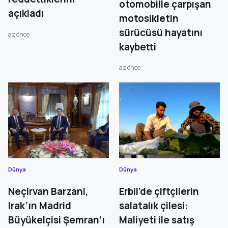
otomobille çarpışan
açıkladı
motosikletin
sürücüsü hayatını
az önce
kaybetti
az önce
Dünya
Dünya
Neçirvan Barzani,
Erbil’de çiftçilerin
Irak’ın Madrid
salatalık çilesi:
Büyükelçisi Şemran’ı
Maliyeti ile satış