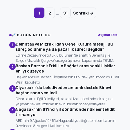
…
1
2
91
Sonraki →
BUGÜN NE OLDU
⟳ Şimdi Tara
Demirtaş ve Mızraklı’dan Genel Kurul’a mesaj: ‘Bu
1
süreç bölünme ya da pazarlık süreci değildir’
Edirne Cezaevi’nde tutuklu bulunan Selahattin Demirtaş ile
Selçuk Mızraklı, Çerçeve Yasa görüşmeleri kapsamında TBMM…
Başkan Barzani: Erbil ile Bağdat arasındaki ilişkiler
2
en iyi düzeyde
Başkan Mesud Barzani, İngiltere’nin Erbil’deki yeni konsolosu Hall
Weir’i ​kabul etti.
Diyarbakır’da belediyeden anlamlı destek: Bir evi
3
baştan sona yeniledi
Diyarbakır’ın Eğil Belediyesi, Kazanlı Mahallesi’nde tek başına
yaşayan Şevket Özdemir’in evini baştan sona yenileyerek…
Nagazaki'nin 81'inci yıl dönümünde nükleer tehdit
4
tırmanıyor
ABD'nin 9 Ağustos 1945'te Nagazaki'ye attığı atom bombasının
üzerinden 81 yıl geçti. Katliamın yıl…