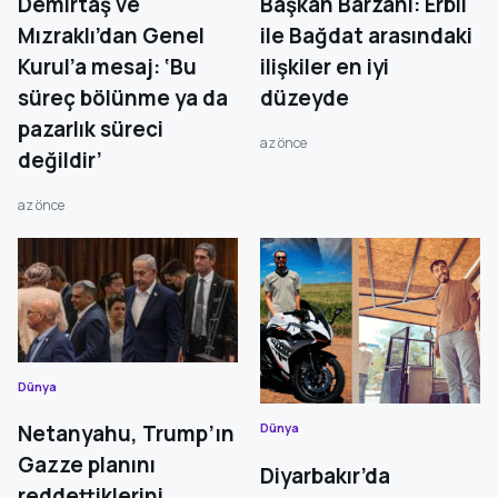
Demirtaş ve
Başkan Barzani: Erbil
Mızraklı’dan Genel
ile Bağdat arasındaki
Kurul’a mesaj: ‘Bu
ilişkiler en iyi
süreç bölünme ya da
düzeyde
pazarlık süreci
az önce
değildir’
az önce
Dünya
Dünya
Netanyahu, Trump’ın
Gazze planını
Diyarbakır’da
reddettiklerini