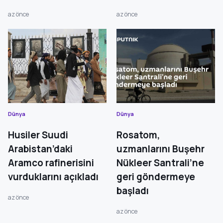
az önce
az önce
Dünya
Dünya
Husiler Suudi
Rosatom,
Arabistan’daki
uzmanlarını Buşehr
Aramco rafinerisini
Nükleer Santrali’ne
vurduklarını açıkladı
geri göndermeye
başladı
az önce
az önce