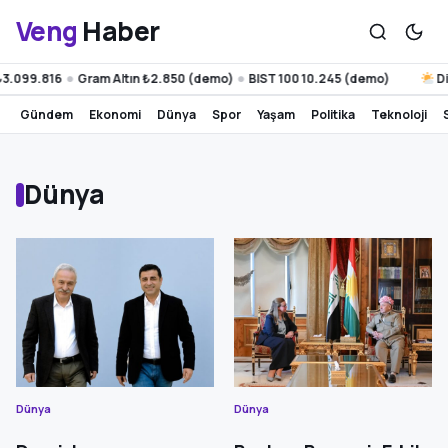
Veng
Haber
3.099.816
Gram Altın ₺2.850 (demo)
BIST 100 10.245 (demo)
Diya
●
●
gündem
ekonomi
dünya
spor
yaşam
politika
teknoloji
Dünya
Dünya
Dünya