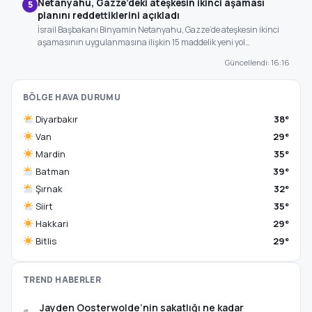
Netanyahu, Gazze’deki ateşkesin ikinci aşaması
5
planını reddettiklerini açıkladı
İsrail Başbakanı Binyamin Netanyahu, Gazze’de ateşkesin ikinci
aşamasının uygulanmasına ilişkin 15 maddelik yeni yol…
Güncellendi: 16:16
BÖLGE HAVA DURUMU
Diyarbakır
38°
Van
29°
Mardin
35°
Batman
39°
Şırnak
32°
Siirt
35°
Hakkari
29°
Bitlis
29°
TREND HABERLER
Jayden Oosterwolde’nin sakatlığı ne kadar