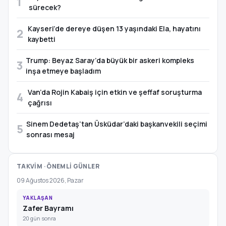
1
sürecek?
Kayseri’de dereye düşen 13 yaşındaki Ela, hayatını
2
kaybetti
Trump: Beyaz Saray’da büyük bir askeri kompleks
3
inşa etmeye başladım
Van’da Rojin Kabaiş için etkin ve şeffaf soruşturma
4
çağrısı
Sinem Dedetaş’tan Üsküdar’daki başkanvekili seçimi
5
sonrası mesaj
TAKVİM · ÖNEMLİ GÜNLER
09 Ağustos 2026, Pazar
YAKLAŞAN
Zafer Bayramı
20 gün sonra