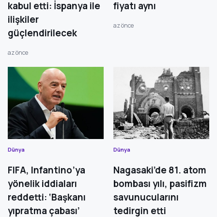
kabul etti: İspanya ile
fiyatı aynı
ilişkiler
az önce
güçlendirilecek
az önce
Dünya
Dünya
FIFA, Infantino’ya
Nagasaki’de 81. atom
yönelik iddiaları
bombası yılı, pasifizm
reddetti: ‘Başkanı
savunucularını
yıpratma çabası’
tedirgin etti