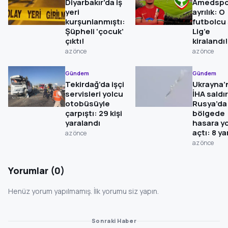
Diyarbakır’da iş
Amedspo
yeri
ayrılık: O
kurşunlanmıştı:
futbolcu 
Şüpheli ‘çocuk’
Lig’e
çıktı!
kiralandı!
az önce
az önce
Gündem
Gündem
Tekirdağ’da işçi
Ukrayna’
servisleri yolcu
İHA saldır
otobüsüyle
Rusya’da 
çarpıştı: 29 kişi
bölgede
yaralandı
hasara yo
açtı: 8 ya
az önce
az önce
Yorumlar (0)
Henüz yorum yapılmamış. İlk yorumu siz yapın.
Sonraki Haber