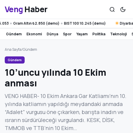
Veng
Haber
Gram Altın ₺2.850 (demo)
BIST 100 10.245 (demo)
Diyarbakır 39
●
●
gündem
ekonomi
dünya
spor
yaşam
politika
teknoloji
Ana Sayfa
/
Gündem
Gündem
10’uncu yılında 10 Ekim
anması
VENG HABER- 10 Ekim Ankara Gar Katliamı’nın 10.
yılında katliamın yapıldığı meydandaki anmada
“Adalet” vurgusu öne çıkarken, barışta inadın ve
ısrarın sürdürüleceği vurgulandı. KESK, DİSK,
TMMOB ve TTB’nin 10 Ekim…