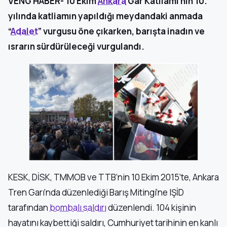
VENG HABER- 10 Ekim
Ankara
Gar Katliamı’nın 10.
yılında katliamın yapıldığı meydandaki anmada
“
Adalet
” vurgusu öne çıkarken, barışta inadın ve
ısrarın sürdürüleceği vurgulandı.
KESK, DİSK, TMMOB ve TTB’nin 10 Ekim 2015’te, Ankara
Tren Garı’nda düzenlediği Barış Mitingi’ne IŞİD
tarafından
bombalı
saldırı
düzenlendi. 104 kişinin
hayatını kaybettiği saldırı, Cumhuriyet tarihinin en kanlı