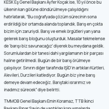
KESK Eş Genel Başkanı Ayfer Koçak ise, 10 yıl önce bu
ülkenin kan gölüne döndürülmeye çalışıldığını
hatırlatarak, “Bu coğrafyada çözüm sürecinin sona
erdirildiği bir ortamda alanda toplandık. Barış en çokta
bizim için zaruriydi. Barış ve emek örgütleri yan yana
gelerek barış bloğunu oluşturduk. Masalar tekmelense
de ‘barışı biz savunacağız’ diyerek bu meydana geldik.
Sorumlulardan bir tanesi dahi yargılamanın bir parçası
haline getirilmedi. Bugün de bir barış örülmeye
çalışılıyor. Sınırın diğer tarafında IŞİD’in artıkları Kürtleri,
Alevileri, Durzileri katlediyor. Bugün biz yine barış
demeye devam edeceğiz. Barıştaki ısrarımız ve
inadımız sürecek” diye belirtti.
TMMOB Genel Başkanı Emin Koramaz, TTB İkinci
Başkanı Pınar Sayip de yaptıkları konuşmalarda,