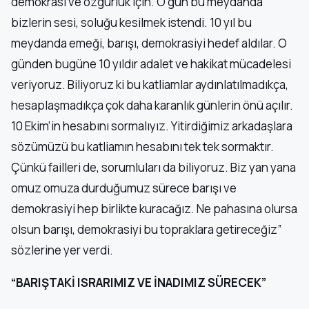
demokrasi ve özgürlük için. O gün bu meydanda
bizlerin sesi, soluğu kesilmek istendi. 10 yıl bu
meydanda emeği, barışı, demokrasiyi hedef aldılar. O
günden bugüne 10 yıldır adalet ve hakikat mücadelesi
veriyoruz. Biliyoruz ki bu katliamlar aydınlatılmadıkça,
hesaplaşmadıkça çok daha karanlık günlerin önü açılır.
10 Ekim’in hesabını sormalıyız. Yitirdiğimiz arkadaşlara
sözümüzü bu katliamın hesabını tek tek sormaktır.
Çünkü failleri de, sorumluları da biliyoruz. Biz yan yana
omuz omuza durduğumuz sürece barışı ve
demokrasiyi hep birlikte kuracağız. Ne pahasına olursa
olsun barışı, demokrasiyi bu topraklara getireceğiz”
sözlerine yer verdi.
“BARIŞTAKİ ISRARIMIZ VE İNADIMIZ SÜRECEK”