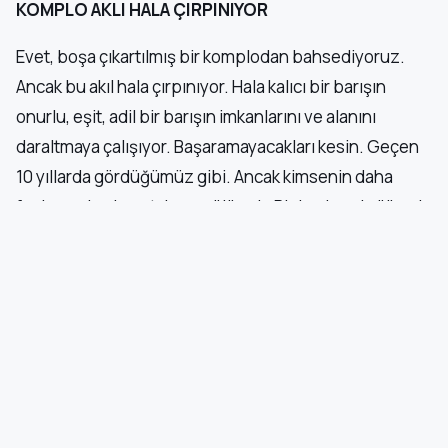
KOMPLO AKLI HALA ÇIRPINIYOR
Evet, boşa çıkartılmış bir komplodan bahsediyoruz.
Ancak bu akıl hala çırpınıyor. Hala kalıcı bir barışın
onurlu, eşit, adil bir barışın imkanlarını ve alanını
daraltmaya çalışıyor. Başaramayacakları kesin. Geçen
10 yıllarda gördüğümüz gibi. Ancak kimsenin daha
fazla can kaybına tahammülü yok. Bizim de yok, ülkenin
de yok, Ortadoğu bölgesinin de yok. O yüzden herkes
ama herkes sürecin değerini bilmeli ve bundan sonra
yapılması gerekenlerle ilgili ciddiyetle yaklaşmalı.”
BUGÜN NE OLDU
⟳ Şimdi Tara
İran Ordusu: Yeni askeri teçhizatımız ulaştı, savaşa
1
hazırlık üst seviyede