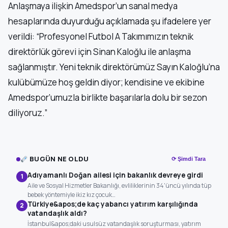
Anlaşmaya ilişkin Amedspor’un sanal medya
hesaplarında duyurduğu açıklamada şu ifadelere yer
verildi: “Profesyonel Futbol A Takımımızın teknik
direktörlük görevi için Sinan Kaloğlu ile anlaşma
sağlanmıştır. Yeni teknik direktörümüz Sayın Kaloğlu’na
kulübümüze hoş geldin diyor; kendisine ve ekibine
Amedspor’umuzla birlikte başarılarla dolu bir sezon
diliyoruz.”
BUGÜN NE OLDU
⟳ Şimdi Tara
Adıyamanlı Doğan ailesi için bakanlık devreye girdi
1
Aile ve Sosyal Hizmetler Bakanlığı, evliliklerinin 34'üncü yılında tüp
bebek yöntemiyle ikiz kız çocuk…
Türkiye&apos;de kaç yabancı yatırım karşılığında
2
vatandaşlık aldı?
İstanbul&apos;daki usulsüz vatandaşlık soruşturması, yatırım