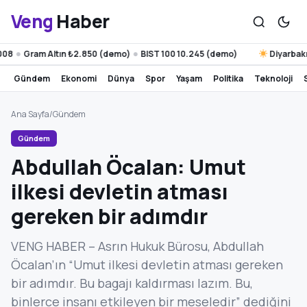
Veng
Haber
Gram Altın ₺2.850 (demo)
BIST 100 10.245 (demo)
Diyarbakır 39°
●
gündem
ekonomi
dünya
spor
yaşam
politika
teknoloji
Ana Sayfa
/
Gündem
Gündem
Abdullah Öcalan: Umut
ilkesi devletin atması
gereken bir adımdır
VENG HABER – Asrın Hukuk Bürosu, Abdullah
Öcalan’ın “Umut ilkesi devletin atması gereken
bir adımdır. Bu bagajı kaldırması lazım. Bu,
binlerce insanı etkileyen bir meseledir” dediğini