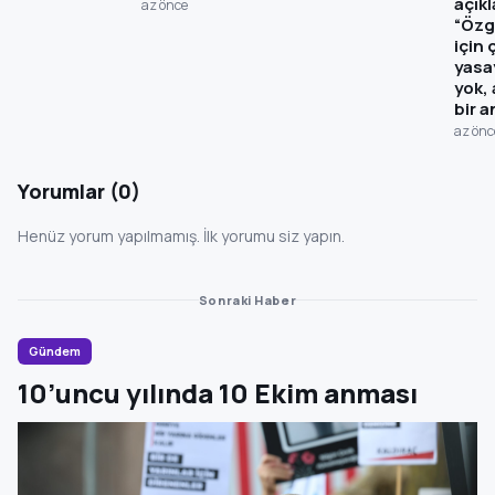
açık
az önce
“Özg
için
yasa
yok, 
bir a
az önc
Yorumlar (0)
Henüz yorum yapılmamış. İlk yorumu siz yapın.
Sonraki Haber
Gündem
10’uncu yılında 10 Ekim anması