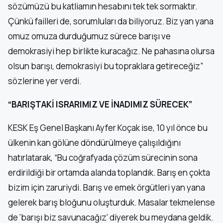
sözümüzü bu katliamın hesabını tek tek sormaktır.
Çünkü failleri de, sorumluları da biliyoruz. Biz yan yana
omuz omuza durduğumuz sürece barışı ve
demokrasiyi hep birlikte kuracağız. Ne pahasına olursa
olsun barışı, demokrasiyi bu topraklara getireceğiz”
sözlerine yer verdi.
“BARIŞTAKİ ISRARIMIZ VE İNADIMIZ SÜRECEK”
KESK Eş Genel Başkanı Ayfer Koçak ise, 10 yıl önce bu
ülkenin kan gölüne döndürülmeye çalışıldığını
hatırlatarak, “Bu coğrafyada çözüm sürecinin sona
erdirildiği bir ortamda alanda toplandık. Barış en çokta
bizim için zaruriydi. Barış ve emek örgütleri yan yana
gelerek barış bloğunu oluşturduk. Masalar tekmelense
de ‘barışı biz savunacağız’ diyerek bu meydana geldik.