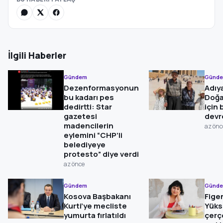
İlgili Haberler
Gündem
Günd
Dezenformasyonun
Adıy
bu kadarı pes
Doğa
dedirtti: Star
için 
gazetesi
devr
madencilerin
az önc
eylemini “CHP’li
belediyeye
protesto” diye verdi
az önce
Gündem
Günd
Kosova Başbakanı
Fige
Kurti’ye mecliste
Yüks
yumurta fırlatıldı
çerç