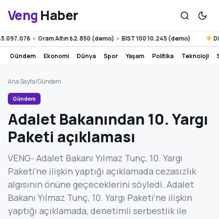
Veng
Haber
.097.076
Gram Altın ₺2.850 (demo)
BIST 100 10.245 (demo)
Diya
●
●
gündem
ekonomi
dünya
spor
yaşam
politika
teknoloji
Ana Sayfa
/
Gündem
Gündem
Adalet Bakanından 10. Yargı
Paketi açıklaması
VENG- Adalet Bakanı Yılmaz Tunç, 10. Yargı
Paketi’ne ilişkin yaptığı açıklamada cezasızlık
algısının önüne geçeceklerini söyledi. Adalet
Bakanı Yılmaz Tunç, 10. Yargı Paketi’ne ilişkin
yaptığı açıklamada, denetimli serbestlik ile