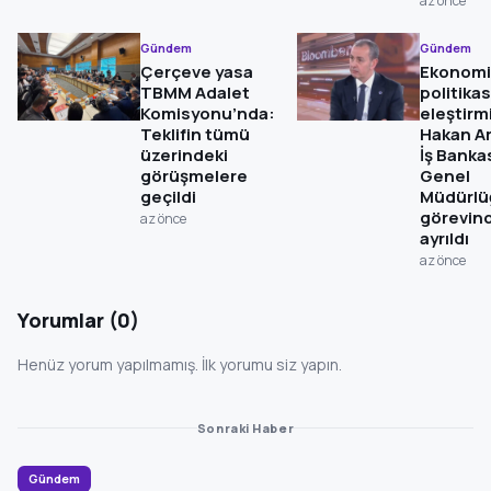
az önce
Gündem
Gündem
Çerçeve yasa
Ekonomi
TBMM Adalet
politikas
Komisyonu’nda:
eleştirmi
Teklifin tümü
Hakan A
üzerindeki
İş Banka
görüşmelere
Genel
geçildi
Müdürlü
görevin
az önce
ayrıldı
az önce
Yorumlar (0)
Henüz yorum yapılmamış. İlk yorumu siz yapın.
Sonraki Haber
Gündem