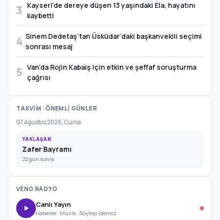
Kayseri’de dereye düşen 13 yaşındaki Ela, hayatını
3
kaybetti
Sinem Dedetaş’tan Üsküdar’daki başkanvekili seçimi
4
sonrası mesaj
Van’da Rojin Kabaiş için etkin ve şeffaf soruşturma
5
çağrısı
TAKVİM · ÖNEMLİ GÜNLER
07 Ağustos 2026, Cuma
YAKLAŞAN
Zafer Bayramı
22 gün sonra
VENG RADYO
Canlı Yayın
Haberler · Müzik · Söyleşi (demo)