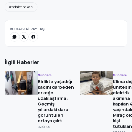
#adalet bakanı
BU HABERİ PAYLAŞ
İlgili Haberler
Gündem
Gündem
Birlikte yaşadığı
Klima dı
kadını darbeden
ünitesi
erkeğe
elektrik
uzaklaştırma:
akımına
Geçmiş
kapılan 
yıllardaki darp
yaşındak
görüntüleri
Miraç öl
ortaya çıktı
kişi
tutuklan
az önce