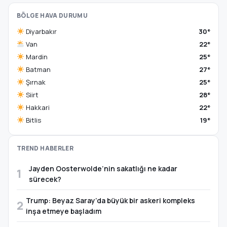
BÖLGE HAVA DURUMU
Diyarbakır
30°
Van
22°
Mardin
25°
Batman
27°
Şırnak
25°
Siirt
28°
Hakkari
22°
Bitlis
19°
TREND HABERLER
Jayden Oosterwolde’nin sakatlığı ne kadar
1
sürecek?
Trump: Beyaz Saray’da büyük bir askeri kompleks
2
inşa etmeye başladım