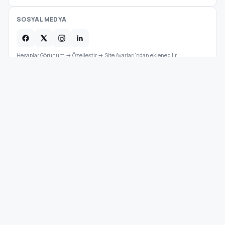
SOSYAL MEDYA
Hesaplar Görünüm → Özelleştir → Site Ayarları'ndan eklenebilir.
Kategoriler
Veng
Haber
Kültür Sanat Haberleri
Diyarbakır, Türkiye
YAŞAM
·
Güncel
RSS
BİLİM
Devamı »