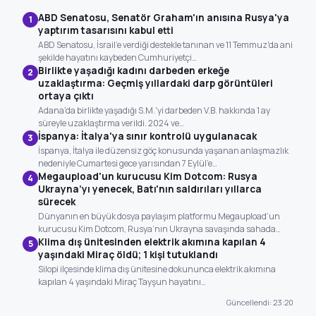
ABD Senatosu, Senatör Graham'ın anısına Rusya'ya
1
yaptırım tasarısını kabul etti
ABD Senatosu, İsrail'e verdiği destekle tanınan ve 11 Temmuz'da ani
şekilde hayatını kaybeden Cumhuriyetçi…
Birlikte yaşadığı kadını darbeden erkeğe
2
uzaklaştırma: Geçmiş yıllardaki darp görüntüleri
ortaya çıktı
Adana'da birlikte yaşadığı S.M.'yi darbeden V.B. hakkında 1 ay
süreyle uzaklaştırma verildi. 2024 ve…
İspanya: İtalya'ya sınır kontrolü uygulanacak
3
İspanya, İtalya ile düzensiz göç konusunda yaşanan anlaşmazlık
nedeniyle Cumartesi gece yarısından 7 Eylül'e…
Megaupload'un kurucusu Kim Dotcom: Rusya
4
Ukrayna’yı yenecek, Batı'nın saldırıları yıllarca
sürecek
Dünyanın en büyük dosya paylaşım platformu Megaupload’un
kurucusu Kim Dotcom, Rusya’nın Ukrayna savaşında sahada…
Klima dış ünitesinden elektrik akımına kapılan 4
5
yaşındaki Miraç öldü; 1 kişi tutuklandı
Silopi ilçesinde klima dış ünitesine dokununca elektrik akımına
kapılan 4 yaşındaki Miraç Tayşun hayatını…
Güncellendi: 23:20