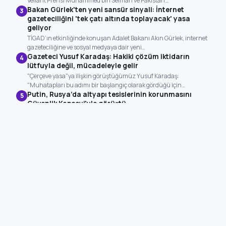
Veliaht Prensi Muhammed bin Selman ve Pakistan…
Bakan Gürlek'ten yeni sansür sinyali: İnternet
3
gazeteciliğini 'tek çatı altında toplayacak' yasa
geliyor
TİGAD’ın etkinliğinde konuşan Adalet Bakanı Akın Gürlek, internet
gazeteciliğine ve sosyal medyaya dair yeni…
Gazeteci Yusuf Karadaş: Hakiki çözüm iktidarın
4
lütfuyla değil, mücadeleyle gelir
"Çerçeve yasa"ya ilişkin görüştüğümüz Yusuf Karadaş:
"Muhatapları bu adımı bir başlangıç olarak gördüğü için…
Putin, Rusya’da altyapı tesislerinin korunmasını
5
Güvenlik Konseyi'yle görüştü
Rusya Devlet Başkanı Vladimir Putin, ülkedeki altyapı tesislerinin
terör saldırılarına karşı korunması için alınabilecek…
Güncellendi: 14:28
BÖLGE HAVA DURUMU
Diyarbakır
40°
Van
31°
Mardin
36°
Batman
41°