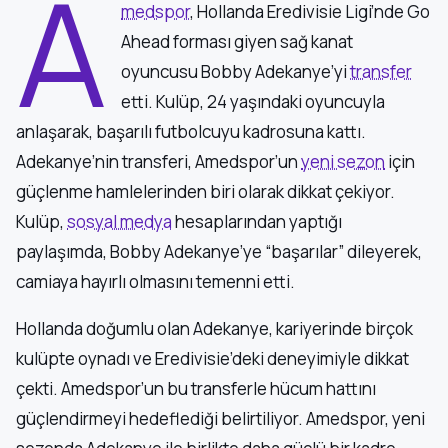
A
medspor
, Hollanda Eredivisie Ligi’nde Go
Ahead forması giyen sağ kanat
oyuncusu Bobby Adekanye’yi
transfer
etti. Kulüp, 24 yaşındaki oyuncuyla
anlaşarak, başarılı futbolcuyu kadrosuna kattı.
Adekanye’nin transferi, Amedspor’un
yeni sezon
için
güçlenme hamlelerinden biri olarak dikkat çekiyor.
Kulüp,
sosyal medya
hesaplarından yaptığı
paylaşımda, Bobby Adekanye’ye “başarılar” dileyerek,
camiaya hayırlı olmasını temenni etti.
Hollanda doğumlu olan Adekanye, kariyerinde birçok
kulüpte oynadı ve Eredivisie’deki deneyimiyle dikkat
çekti. Amedspor’un bu transferle hücum hattını
güçlendirmeyi hedeflediği belirtiliyor. Amedspor, yeni