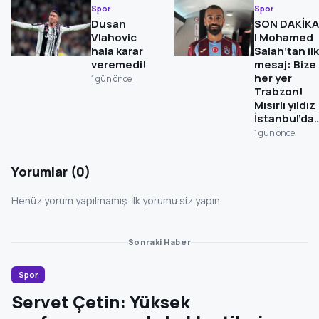
Spor
Spor
Dusan
SON DAKİKA
Vlahovic
| Mohamed
hala karar
Salah’tan ilk
veremedi!
mesaj: Bize
her yer
1 gün önce
Trabzon!
Mısırlı yıldız
İstanbul’da
1 gün önce
Yorumlar (0)
Henüz yorum yapılmamış. İlk yorumu siz yapın.
Sonraki Haber
Spor
Servet Çetin: Yüksek