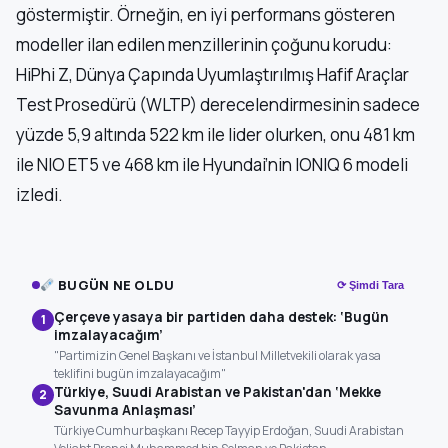
göstermiştir. Örneğin, en iyi performans gösteren
modeller ilan edilen menzillerinin çoğunu korudu:
HiPhi Z, Dünya Çapında Uyumlaştırılmış Hafif Araçlar
Test Prosedürü (WLTP) derecelendirmesinin sadece
yüzde 5,9 altında 522 km ile lider olurken, onu 481 km
ile NIO ET5 ve 468 km ile Hyundai’nin IONIQ 6 modeli
izledi.
BUGÜN NE OLDU
⟳ Şimdi Tara
Çerçeve yasaya bir partiden daha destek: ‘Bugün
1
imzalayacağım’
"Partimizin Genel Başkanı ve İstanbul Milletvekili olarak yasa
teklifini bugün imzalayacağım"
Türkiye, Suudi Arabistan ve Pakistan'dan ‘Mekke
2
Savunma Anlaşması’
Türkiye Cumhurbaşkanı Recep Tayyip Erdoğan, Suudi Arabistan