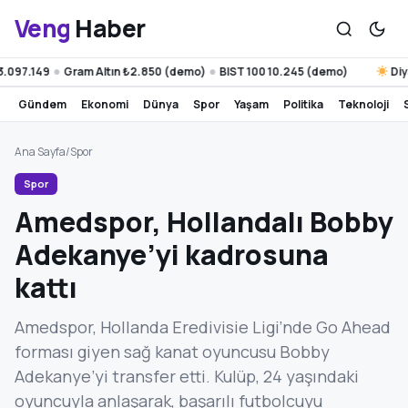
Veng
Haber
7.149
Gram Altın ₺2.850 (demo)
BIST 100 10.245 (demo)
Diyarba
●
●
gündem
ekonomi
dünya
spor
yaşam
politika
teknoloji
Ana Sayfa
/
Spor
Spor
Amedspor, Hollandalı Bobby
Adekanye’yi kadrosuna
kattı
Amedspor, Hollanda Eredivisie Ligi’nde Go Ahead
forması giyen sağ kanat oyuncusu Bobby
Adekanye’yi transfer etti. Kulüp, 24 yaşındaki
oyuncuyla anlaşarak, başarılı futbolcuyu