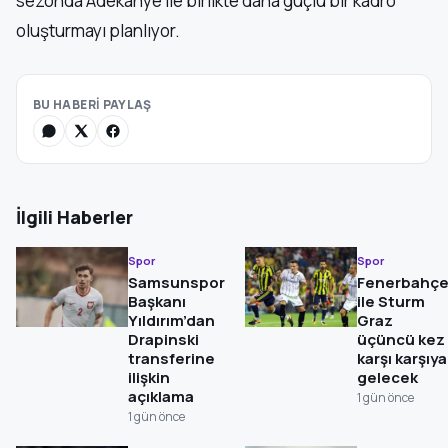
sezonda Adekanye ile birlikte daha güçlü bir kadro
oluşturmayı planlıyor.
BU HABERİ PAYLAŞ
İlgili Haberler
Spor
Spor
Samsunspor
Fenerbahç
Başkanı
ile Sturm
Yıldırım’dan
Graz
Drapinski
üçüncü kez
transferine
karşı karşıya
ilişkin
gelecek
açıklama
1 gün önce
1 gün önce