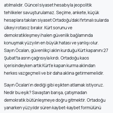
atılmalıdır. Güncel siyaset hesabıyla jeopolitik
tehlikeler savuşturulamaz. Seçime, ankete, küçük
hesaplara takılan siyaset Ortadoğu’daki fırtınalı sularda
ülkeyi rotasız bırakır. Kürt sorunu ve
demokratikleşmeyi halen güvenlik bağlamında
konuşmak yüzyılın en büyük hatası ve yanlışı olur.
Sayın Öcalan, güvenlikçi aklın kurduğu Kürt kapanını 27
Şubat’ta asrın çağrısıyla kırdı. Ortadoğu kaos
içerisindeyken artık Kürt’e kapan kurma aklından
herkes vazgeçmeli ve bir daha aklına getirmemelidir.
Sayın Öcalan’ın dediği gibi eşikten atlamak istiyoruz.
Nedir bu eşik? Savaştan barışa, çatışmadan
demokratik bütünleşmeye doğru gitmektir. Ortadoğu
yanarken yüzyıldır süren kaybet-kaybet formülünü