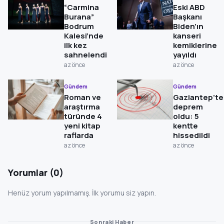
“Carmina
Eski ABD
Burana”
Başkanı
Bodrum
Biden’ın
Kalesi’nde
kanseri
ilk kez
kemiklerine
sahnelendi
yayıldı
az önce
az önce
Gündem
Gündem
Roman ve
Gaziantep’te
araştırma
deprem
türünde 4
oldu: 5
yeni kitap
kentte
raflarda
hissedildi
az önce
az önce
Yorumlar (0)
Henüz yorum yapılmamış. İlk yorumu siz yapın.
Sonraki Haber