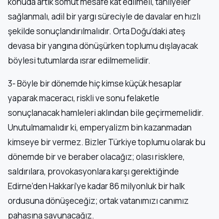
konuda artık somut mesafe kat edilmeli, tahliyeler
sağlanmalı, adil bir yargı süreciyle de davalar en hızlı
şekilde sonuçlandırılmalıdır. Orta Doğu’daki ateş
devasa bir yangına dönüşürken toplumu dışlayacak
böylesi tutumlarda ısrar edilmemelidir.
3- Böyle bir dönemde hiç kimse küçük hesaplar
yaparak maceracı, riskli ve sonu felaketle
sonuçlanacak hamleleri aklından bile geçirmemelidir.
Unutulmamalıdır ki, emperyalizm bin kazanmadan
kimseye bir vermez. Bizler Türkiye toplumu olarak bu
dönemde bir ve beraber olacağız; olası risklere,
saldırılara, provokasyonlara karşı gerektiğinde
Edirne’den Hakkari’ye kadar 86 milyonluk bir halk
ordusuna dönüşeceğiz; ortak vatanımızı canımız
pahasına savunacağız.