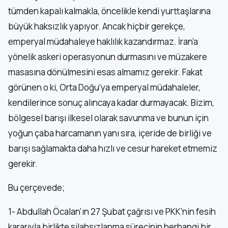
tümden kapalı kalmakla, öncelikle kendi yurttaşlarına
büyük haksızlık yapıyor. Ancak hiçbir gerekçe,
emperyal müdahaleye haklılık kazandırmaz. İran’a
yönelik askeri operasyonun durmasını ve müzakere
masasına dönülmesini esas almamız gerekir. Fakat
görünen o ki, Orta Doğu’ya emperyal müdahaleler,
kendilerince sonuç alıncaya kadar durmayacak. Bizim,
bölgesel barışı ilkesel olarak savunma ve bunun için
yoğun çaba harcamanın yanı sıra, içeride de birliği ve
barışı sağlamakta daha hızlı ve cesur hareket etmemiz
gerekir.
Bu çerçevede;
1- Abdullah Öcalan’ın 27 Şubat çağrısı ve PKK’nin fesih
kararıyla birlikte silahsızlanma sürecinin herhangi bir