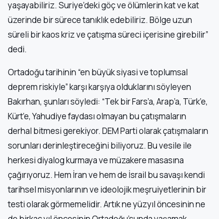
yaşayabiliriz. Suriye’deki göç ve ölümlerin kat ve kat
üzerinde bir sürece tanıklık edebiliriz. Bölge uzun
süreli bir kaos kriz ve çatışma süreci içerisine girebilir”
dedi.
Ortadoğu tarihinin “en büyük siyasi ve toplumsal
deprem riskiyle” karşı karşıya olduklarını söyleyen
Bakırhan, şunları söyledi: “Tek bir Fars’a, Arap’a, Türk’e,
Kürt’e, Yahudiye faydası olmayan bu çatışmaların
derhal bitmesi gerekiyor. DEM Parti olarak çatışmaların
sorunları derinleştireceğini biliyoruz. Bu vesile ile
herkesi diyalog kurmaya ve müzakere masasına
çağırıyoruz. Hem İran ve hem de İsrail bu savaşı kendi
tarihsel misyonlarının ve ideolojik meşruiyetlerinin bir
testi olarak görmemelidir. Artık ne yüzyıl öncesinin ne
de birkaç yıl öncesinin Ortadoğu’sunda yaşamak