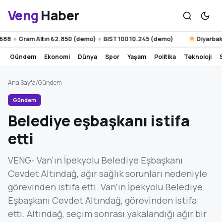
Veng
Haber
Gram Altın ₺2.850 (demo)
BIST 100 10.245 (demo)
Diyarbakır 33°
●
gündem
ekonomi
dünya
spor
yaşam
politika
teknoloji
Ana Sayfa
/
Gündem
Gündem
Belediye eşbaşkanı istifa
etti
VENG- Van’ın İpekyolu Belediye Eşbaşkanı
Cevdet Altındağ, ağır sağlık sorunları nedeniyle
görevinden istifa etti. Van’ın İpekyolu Belediye
Eşbaşkanı Cevdet Altındağ, görevinden istifa
etti. Altındağ, seçim sonrası yakalandığı ağır bir