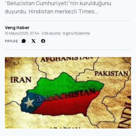
“Belucistan Cumhuriyeti”nin kurulduğunu
duyurdu. Hindistan merkezli Times…
Veng Haber
15 Mayıs 2025, 07:54 · 2 dk okuma · 9 görüntülenme
PAYLAŞ