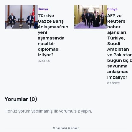
Dünya
Dünya
Türkiye
AFP ve
Gazze Barış
Reuters
Anlaşması’nın
haber
yeni
ajansları:
aşamasında
Türkiye,
nasıl bir
Suudi
diplomasi
Arabistan
izliyor?
ve Pakista
bugün üçl
az önce
savunma
anlaşması
imzalıyor
az önce
Yorumlar (0)
Henüz yorum yapılmamış. İlk yorumu siz yapın.
Sonraki Haber