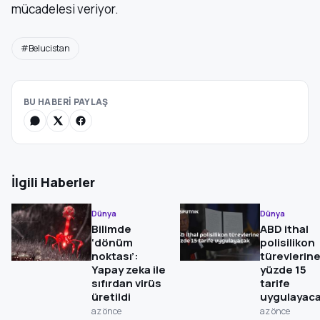
mücadelesi veriyor.
#Belucistan
BU HABERİ PAYLAŞ
İlgili Haberler
Dünya
Dünya
Bilimde
ABD ithal
‘dönüm
polisilikon
noktası’:
türevlerin
Yapay zeka ile
yüzde 15
sıfırdan virüs
tarife
üretildi
uygulayac
az önce
az önce