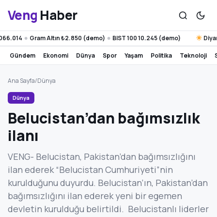
Veng
Haber
14
Gram Altın ₺2.850 (demo)
BIST 100 10.245 (demo)
Diyarbakır
●
●
gündem
ekonomi
dünya
spor
yaşam
politika
teknoloji
Ana Sayfa
/
Dünya
Dünya
Belucistan’dan bağımsızlık
ilanı
VENG- Belucistan, Pakistan’dan bağımsızlığını
ilan ederek “Belucistan Cumhuriyeti”nin
kurulduğunu duyurdu. Belucistan’ın, Pakistan’dan
bağımsızlığını ilan ederek yeni bir egemen
devletin kurulduğu belirtildi. Belucistanlı liderler