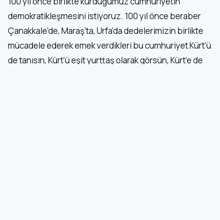
100 yıl önce birlikte kurduğumuz cumhuriyetin
demokratikleşmesini istiyoruz. 100 yıl önce beraber
Çanakkale’de, Maraş’ta, Urfa’da dedelerimizin birlikte
mücadele ederek emek verdikleri bu cumhuriyet Kürt’ü
de tanısın, Kürt’ü eşit yurttaş olarak görsün, Kürt’e de
kardeşi gibi yaklaşsın. Sakarya’da, Adapazarı’nda
batıda yapmış olduğu yatırımların bir bölümünü bu
yoksul Muş’un köylerinde de yapsın. Bulanık’a,
Malazgirt’e de yapsın, Vartinis’e de yapsın. Ama
bazıları gerçekten bundan rahatsız oluyor. Barış ve
demokrasi bu ülkenin geleceği iken onu
dinamitlemeye çalışıyor.”
‘KISIRDÖNGÜLERE HAPSOLMAYALIM’
Bakırhan, “Bugün silahların sustuğu, barış ihtimalinin