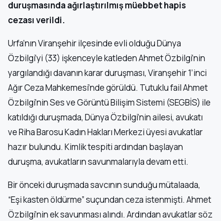
duruşmasında ağırlaştırılmış müebbet hapis
cezası verildi.
Urfa’nın Viranşehir ilçesinde evli olduğu Dünya
Özbilgi’yi (33) işkenceyle katleden Ahmet Özbilgi’nin
yargılandığı davanın karar duruşması, Viranşehir 1’inci
Ağır Ceza Mahkemesi’nde görüldü. Tutuklu fail Ahmet
Özbilgi’nin Ses ve Görüntü Bilişim Sistemi (SEGBİS) ile
katıldığı duruşmada, Dünya Özbilgi’nin ailesi, avukatı
ve Riha Barosu Kadın Hakları Merkezi üyesi avukatlar
hazır bulundu. Kimlik tespiti ardından başlayan
duruşma, avukatların savunmalarıyla devam etti.
Bir önceki duruşmada savcının sunduğu mütalaada,
“Eşi kasten öldürme” suçundan ceza istenmişti. Ahmet
Özbilgi’nin ek savunması alındı. Ardından avukatlar söz