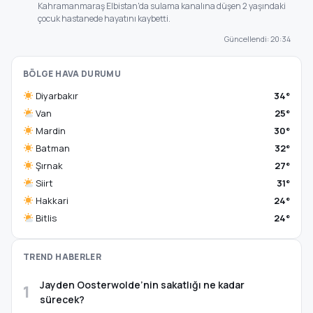
Kahramanmaraş Elbistan'da sulama kanalına düşen 2 yaşındaki
çocuk hastanede hayatını kaybetti.
Güncellendi: 20:34
BÖLGE HAVA DURUMU
Diyarbakır
34°
Van
25°
Mardin
30°
Batman
32°
Şırnak
27°
Siirt
31°
Hakkari
24°
Bitlis
24°
TREND HABERLER
Jayden Oosterwolde’nin sakatlığı ne kadar
1
sürecek?