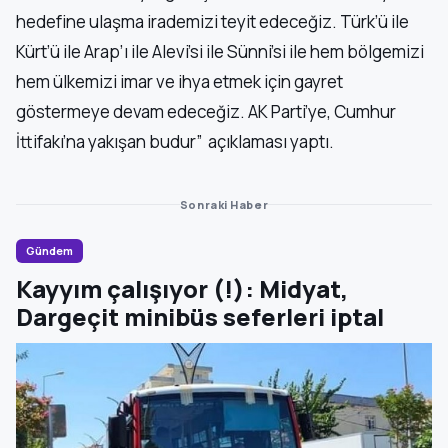
hedefine ulaşma irademizi teyit edeceğiz. Türk’ü ile
Kürt’ü ile Arap’ı ile Alevi’si ile Sünni’si ile hem bölgemizi
hem ülkemizi imar ve ihya etmek için gayret
göstermeye devam edeceğiz. AK Parti’ye, Cumhur
İttifakı’na yakışan budur” açıklaması yaptı.
Sonraki Haber
Gündem
Kayyım çalışıyor (!): Midyat,
Dargeçit minibüs seferleri iptal