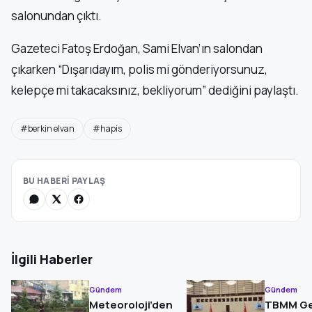
salonundan çıktı.
Gazeteci Fatoş Erdoğan, Sami Elvan’ın salondan
çıkarken “Dışarıdayım, polis mi gönderiyorsunuz,
kelepçe mi takacaksınız, bekliyorum” dediğini paylaştı.
#berkin elvan
#hapis
BU HABERİ PAYLAŞ
İlgili Haberler
Gündem
Gündem
Meteoroloji’den
TBMM Ge