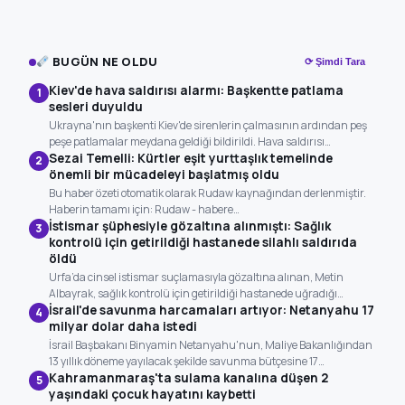
BUGÜN NE OLDU
⟳ Şimdi Tara
Kiev'de hava saldırısı alarmı: Başkentte patlama
1
sesleri duyuldu
Ukrayna'nın başkenti Kiev'de sirenlerin çalmasının ardından peş
peşe patlamalar meydana geldiği bildirildi. Hava saldırısı…
Sezai Temelli: Kürtler eşit yurttaşlık temelinde
2
önemli bir mücadeleyi başlatmış oldu
Bu haber özeti otomatik olarak Rudaw kaynağından derlenmiştir.
Haberin tamamı için: Rudaw - habere…
İstismar şüphesiyle gözaltına alınmıştı: Sağlık
3
kontrolü için getirildiği hastanede silahlı saldırıda
öldü
Urfa’da cinsel istismar suçlamasıyla gözaltına alınan, Metin
Albayrak, sağlık kontrolü için getirildiği hastanede uğradığı…
İsrail'de savunma harcamaları artıyor: Netanyahu 17
4
milyar dolar daha istedi
İsrail Başbakanı Binyamin Netanyahu'nun, Maliye Bakanlığından
13 yıllık döneme yayılacak şekilde savunma bütçesine 17…
Kahramanmaraş'ta sulama kanalına düşen 2
5
yaşındaki çocuk hayatını kaybetti