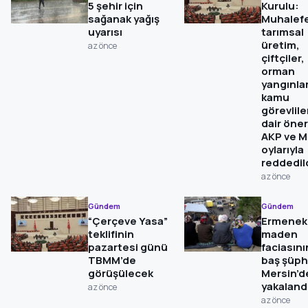
5 şehir için
Kurulu:
sağanak yağış
Muhalefe
uyarısı
tarımsal
üretim,
az önce
çiftçiler,
orman
yangınlar
kamu
görevlile
dair öner
AKP ve 
oylarıyla
reddedil
az önce
Gündem
Gündem
“Çerçeve Yasa”
Ermenek’
teklifinin
maden
pazartesi günü
faciasını
TBMM’de
baş şüph
görüşülecek
Mersin’d
yakaland
az önce
az önce