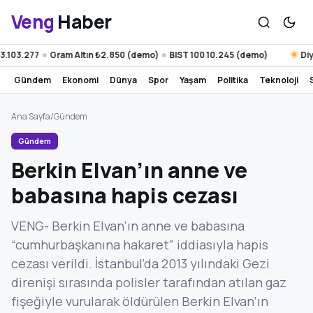
Veng
Haber
103.277
Gram Altın ₺2.850 (demo)
BIST 100 10.245 (demo)
Diyar
●
●
gündem
ekonomi
dünya
spor
yaşam
politika
teknoloji
Ana Sayfa
/
Gündem
Gündem
Berkin Elvan’ın anne ve
babasına hapis cezası
VENG- Berkin Elvan’ın anne ve babasına
“cumhurbaşkanına hakaret” iddiasıyla hapis
cezası verildi. İstanbul’da 2013 yılındaki Gezi
direnişi sırasında polisler tarafından atılan gaz
fişeğiyle vurularak öldürülen Berkin Elvan’ın