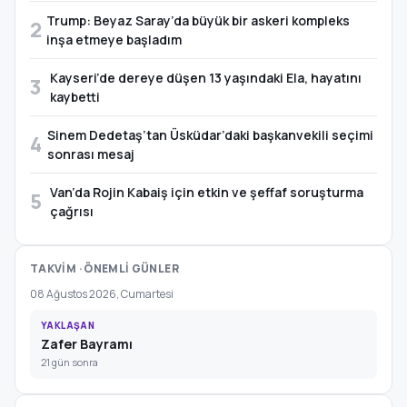
Trump: Beyaz Saray’da büyük bir askeri kompleks
2
inşa etmeye başladım
Kayseri’de dereye düşen 13 yaşındaki Ela, hayatını
3
kaybetti
Sinem Dedetaş’tan Üsküdar’daki başkanvekili seçimi
4
sonrası mesaj
Van’da Rojin Kabaiş için etkin ve şeffaf soruşturma
5
çağrısı
TAKVİM · ÖNEMLİ GÜNLER
08 Ağustos 2026, Cumartesi
YAKLAŞAN
Zafer Bayramı
21 gün sonra