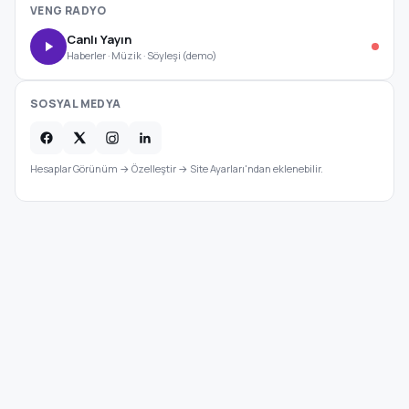
VENG RADYO
Canlı Yayın
Haberler · Müzik · Söyleşi (demo)
SOSYAL MEDYA
Hesaplar Görünüm → Özelleştir → Site Ayarları'ndan eklenebilir.
Kategoriler
Veng
Haber
Kültür Sanat Haberleri
Diyarbakır, Türkiye
YAŞAM
·
Güncel
RSS