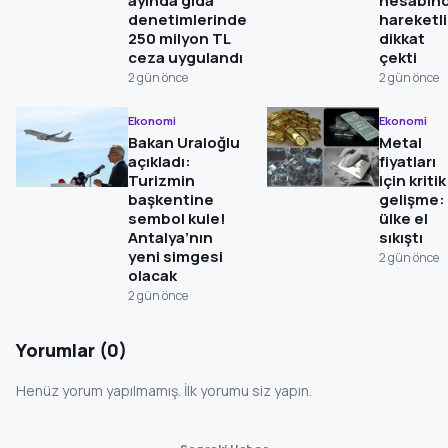
ayında gıda
hesabın
denetimlerinde
hareketli
250 milyon TL
dikkat
ceza uygulandı
çekti
2 gün önce
2 gün önce
Ekonomi
Ekonomi
Bakan Uraloğlu
Metal
açıkladı:
fiyatları
Turizmin
için kritik
başkentine
gelişme:
sembol kule!
ülke el
Antalya’nın
sıkıştı
yeni simgesi
2 gün önce
olacak
2 gün önce
Yorumlar (0)
Henüz yorum yapılmamış. İlk yorumu siz yapın.