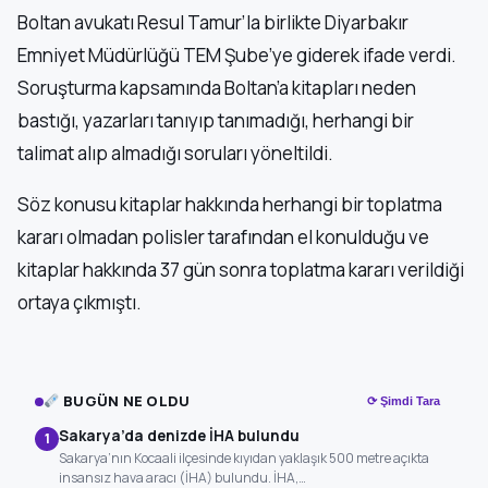
Boltan avukatı Resul Tamur’la birlikte Diyarbakır
Emniyet Müdürlüğü TEM Şube’ye giderek ifade verdi.
Soruşturma kapsamında Boltan’a kitapları neden
bastığı, yazarları tanıyıp tanımadığı, herhangi bir
talimat alıp almadığı soruları yöneltildi.
Söz konusu kitaplar hakkında herhangi bir toplatma
kararı olmadan polisler tarafından el konulduğu ve
kitaplar hakkında 37 gün sonra toplatma kararı verildiği
ortaya çıkmıştı.
BUGÜN NE OLDU
⟳ Şimdi Tara
Sakarya’da denizde İHA bulundu
1
Sakarya’nın Kocaali ilçesinde kıyıdan yaklaşık 500 metre açıkta
insansız hava aracı (İHA) bulundu. İHA,…