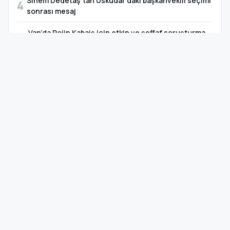
Sinem Dedetaş’tan Üsküdar’daki başkanvekili seçimi
4
sonrası mesaj
Van’da Rojin Kabaiş için etkin ve şeffaf soruşturma
5
çağrısı
TAKVİM · ÖNEMLİ GÜNLER
08 Ağustos 2026, Cumartesi
YAKLAŞAN
Zafer Bayramı
21 gün sonra
VENG RADYO
Canlı Yayın
Haberler · Müzik · Söyleşi (demo)
SOSYAL MEDYA