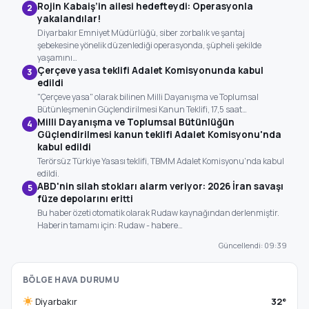
Rojin Kabaiş’in ailesi hedefteydi: Operasyonla
2
yakalandılar!
Diyarbakır Emniyet Müdürlüğü, siber zorbalık ve şantaj
şebekesine yönelik düzenlediği operasyonda, şüpheli şekilde
yaşamını…
Çerçeve yasa teklifi Adalet Komisyonunda kabul
3
edildi
"Çerçeve yasa" olarak bilinen Milli Dayanışma ve Toplumsal
Bütünleşmenin Güçlendirilmesi Kanun Teklifi, 17,5 saat…
Milli Dayanışma ve Toplumsal Bütünlüğün
4
Güçlendirilmesi kanun teklifi Adalet Komisyonu'nda
kabul edildi
Terörsüz Türkiye Yasası teklifi, TBMM Adalet Komisyonu'nda kabul
edildi.
ABD'nin silah stokları alarm veriyor: 2026 İran savaşı
5
füze depolarını eritti
Bu haber özeti otomatik olarak Rudaw kaynağından derlenmiştir.
Haberin tamamı için: Rudaw - habere…
Güncellendi: 09:39
BÖLGE HAVA DURUMU
Diyarbakır
32°