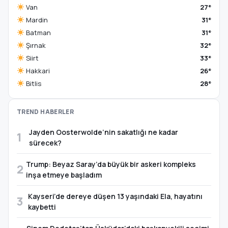
Van
27°
Mardin
31°
Batman
31°
Şırnak
32°
Siirt
33°
Hakkari
26°
Bitlis
28°
TREND HABERLER
Jayden Oosterwolde’nin sakatlığı ne kadar
1
sürecek?
Trump: Beyaz Saray’da büyük bir askeri kompleks
2
inşa etmeye başladım
Kayseri’de dereye düşen 13 yaşındaki Ela, hayatını
3
kaybetti