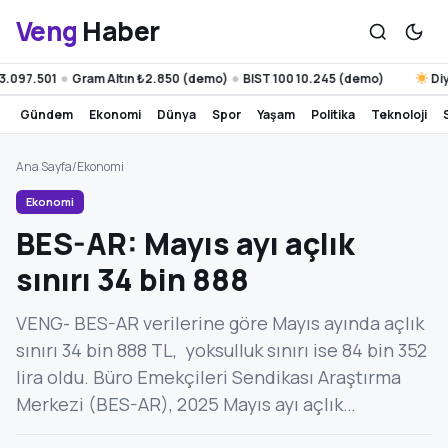
Veng
Haber
097.501
Gram Altın ₺2.850 (demo)
BIST 100 10.245 (demo)
Diyar
●
●
gündem
ekonomi
dünya
spor
yaşam
politika
teknoloji
Ana Sayfa
/
Ekonomi
Ekonomi
BES-AR: Mayıs ayı açlık
sınırı 34 bin 888
VENG- BES-AR verilerine göre Mayıs ayında açlık
sınırı 34 bin 888 TL, yoksulluk sınırı ise 84 bin 352
lira oldu. Büro Emekçileri Sendikası Araştırma
Merkezi (BES-AR), 2025 Mayıs ayı açlık…