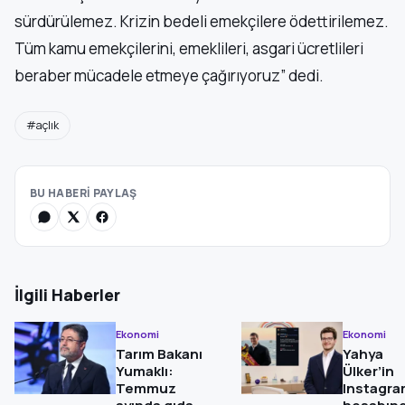
sürdürülemez. Krizin bedeli emekçilere ödettirilemez.
Tüm kamu emekçilerini, emeklileri, asgari ücretlileri
beraber mücadele etmeye çağırıyoruz” dedi.
#açlık
BU HABERİ PAYLAŞ
İlgili Haberler
Ekonomi
Ekonomi
Tarım Bakanı
Yahya
Yumaklı:
Ülker’in
Temmuz
Instagr