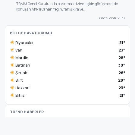
TBMM Genel Kurulu'nda barınma krizine ilişkin görüşmelerde
konuşan AKP'li Orhan Yegin, fahiş kira ve…
Güncellendi: 21:37
BÖLGE HAVA DURUMU
Diyarbakır
31°
Van
23°
Mardin
28°
Batman
30°
Şırnak
26°
Siirt
29°
Hakkari
23°
Bitlis
21°
TREND HABERLER
Jayden Oosterwolde’nin sakatlığı ne kadar
1
sürecek?