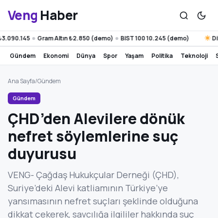
Veng
Haber
090.145
Gram Altın ₺2.850 (demo)
BIST 100 10.245 (demo)
Diyar
●
●
gündem
ekonomi
dünya
spor
yaşam
politika
teknoloji
Ana Sayfa
/
Gündem
Gündem
ÇHD’den Alevilere dönük
nefret söylemlerine suç
duyurusu
VENG- Çağdaş Hukukçular Derneği (ÇHD),
Suriye’deki Alevi katliamının Türkiye’ye
yansımasının nefret suçları şeklinde olduğuna
dikkat çekerek, savcılığa ilgililer hakkında suç