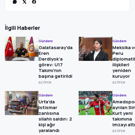
İlgili Haberler
Gündem
Gündem
Galatasaray’da
Meksika v
Eren
Peru
Derdiyok’a
diplomati
görev: U17
ilişkileri
Takımı’nın
yeniden
başına getirildi
kuruyor
az önce
az önce
Gündem
Gündem
Urfa’da
Amedspor
istismar
ayrılan Si
zanlısına
Kurt yeni
silahlı saldırı: 2
takımına
kişi ağır
imzayı att
yaralandı
az önce