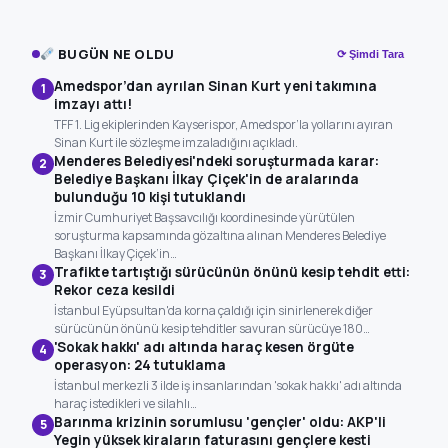
BUGÜN NE OLDU
⟳ Şimdi Tara
Amedspor’dan ayrılan Sinan Kurt yeni takımına
1
imzayı attı!
TFF 1. Lig ekiplerinden Kayserispor, Amedspor’la yollarını ayıran
Sinan Kurt ile sözleşme imzaladığını açıkladı.
Menderes Belediyesi'ndeki soruşturmada karar:
2
Belediye Başkanı İlkay Çiçek'in de aralarında
bulunduğu 10 kişi tutuklandı
İzmir Cumhuriyet Başsavcılığı koordinesinde yürütülen
soruşturma kapsamında gözaltına alınan Menderes Belediye
Başkanı İlkay Çiçek’in…
Trafikte tartıştığı sürücünün önünü kesip tehdit etti:
3
Rekor ceza kesildi
İstanbul Eyüpsultan'da korna çaldığı için sinirlenerek diğer
sürücünün önünü kesip tehditler savuran sürücüye 180…
'Sokak hakkı' adı altında haraç kesen örgüte
4
operasyon: 24 tutuklama
İstanbul merkezli 3 ilde iş insanlarından 'sokak hakkı' adı altında
haraç istedikleri ve silahlı…
Barınma krizinin sorumlusu 'gençler' oldu: AKP'li
5
Yegin yüksek kiraların faturasını gençlere kesti