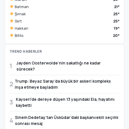
Batman
21°
Şırnak
25°
Siirt
25°
Hakkari
19°
Bitlis
20°
TREND HABERLER
Jayden Oosterwolde’nin sakatlığı ne kadar
1
sürecek?
Trump: Beyaz Saray’da büyük bir askeri kompleks
2
inşa etmeye başladım
Kayseri’de dereye düşen 13 yaşındaki Ela, hayatını
3
kaybetti
Sinem Dedetaş’tan Üsküdar’daki başkanvekili seçimi
4
sonrası mesaj