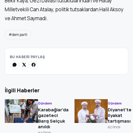
Bekir Kaya, Gezi Davası tutuklularından ve Hatay
Milletvekili Can Atalay, politik tutsaklardan Halil Aksoy
ve Ahmet Saymadi.
#dem parti
BU HABERİ PAYLAŞ
İlgili Haberler
Gündem
Gündem
Karabağlar’da
Diyanet’te
gazeteci
liyakat
Barış Selçuk
tartışması
anıldı
az önce
az önce