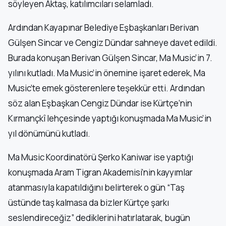
söyleyen Aktaş, katılımcıları selamladı.
Ardından Kayapınar Belediye Eşbaşkanları Berivan
Gülşen Sincar ve Cengiz Dündar sahneye davet edildi.
Burada konuşan Berivan Gülşen Sincar, Ma Music’in 7.
yılını kutladı. Ma Music’in önemine işaret ederek, Ma
Music’te emek gösterenlere teşekkür etti. Ardından
söz alan Eşbaşkan Cengiz Dündar ise Kürtçe’nin
Kırmançkî lehçesinde yaptığı konuşmada Ma Music’in
yıl dönümünü kutladı.
Ma Music Koordinatörü Şerko Kaniwar ise yaptığı
konuşmada Aram Tigran Akademisi’nin kayyımlar
atanmasıyla kapatıldığını belirterek o gün “Taş
üstünde taş kalmasa da bizler Kürtçe şarkı
seslendireceğiz” dediklerini hatırlatarak, bugün