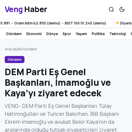
Veng
Haber
Gram Altın ₺2.850 (demo)
BIST 100 10.245 (demo)
Diyarbakır 23
●
●
gündem
ekonomi
dünya
spor
yaşam
politika
teknoloji
Ana Sayfa
/
Gündem
Gündem
DEM Parti Eş Genel
Başkanları, İmamoğlu ve
Kaya’yı ziyaret edecek
VENG- DEM Parti Eş Genel Başkanları Tülay
Hatimoğulları ve Tuncer Bakırhan, İBB Başkanı
Ekrem İmamoğlu ve avukat Bekir Kaya’nın da
aralarında olduğu tutsak siyasetçileri ziyaret