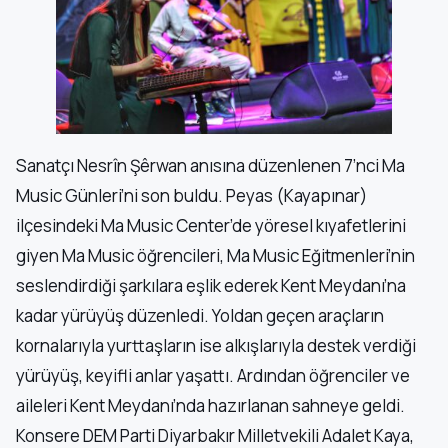
Sanatçı Nesrîn Şêrwan anısına düzenlenen 7’nci Ma
Music Günleri’ni son buldu. Peyas (Kayapınar)
ilçesindeki Ma Music Center’de yöresel kıyafetlerini
giyen Ma Music öğrencileri, Ma Music Eğitmenleri’nin
seslendirdiği şarkılara eşlik ederek Kent Meydanı’na
kadar yürüyüş düzenledi. Yoldan geçen araçların
kornalarıyla yurttaşların ise alkışlarıyla destek verdiği
yürüyüş, keyifli anlar yaşattı. Ardından öğrenciler ve
aileleri Kent Meydanı’nda hazırlanan sahneye geldi.
Konsere DEM Parti Diyarbakır Milletvekili Adalet Kaya,