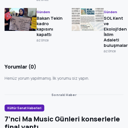
Gündem
Gündem
Bakan Tekin
SOL Kent
kadro
ve
kapısını
Ekoloji’den
kapattı
İklim
Adaleti
az önce
buluşmalar
az önce
Yorumlar (0)
Henüz yorum yapılmamış. İlk yorumu siz yapın.
Sonraki Haber
Kültür Sanat Haberleri
7’nci Ma Music Günleri konserlerle
final yaptı