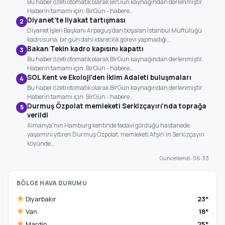
Bu haber özeti otomatik olarak BirGün kaynağından derlenmiştir.
Haberin tamamı için: BirGün - habere…
Diyanet’te liyakat tartışması
2
Diyanet İşleri Başkanı Arpaguş’dan boşalan İstanbul Müftülüğü
kadrosuna, bir gün dahi idarecilik görevi yapmadığı…
Bakan Tekin kadro kapısını kapattı
3
Bu haber özeti otomatik olarak BirGün kaynağından derlenmiştir.
Haberin tamamı için: BirGün - habere…
SOL Kent ve Ekoloji'den İklim Adaleti buluşmaları
4
Bu haber özeti otomatik olarak BirGün kaynağından derlenmiştir.
Haberin tamamı için: BirGün - habere…
Durmuş Özpolat memleketi Serkizçayırı'nda toprağa
5
verildi
Almanya'nın Hamburg kentinde tedavi gördüğü hastanede
yaşamını yitiren Durmuş Özpolat, memleketi Afşin'in Serkizçayırı
köyünde…
Güncellendi: 06:33
BÖLGE HAVA DURUMU
Diyarbakır
23°
Van
18°
Mardin
25°