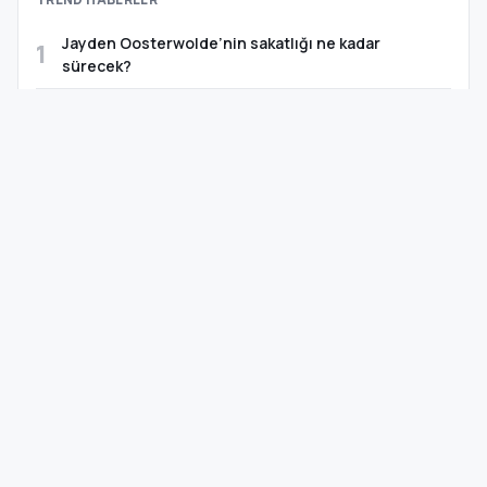
Jayden Oosterwolde’nin sakatlığı ne kadar
1
sürecek?
Trump: Beyaz Saray’da büyük bir askeri kompleks
2
inşa etmeye başladım
Kayseri’de dereye düşen 13 yaşındaki Ela, hayatını
3
kaybetti
Sinem Dedetaş’tan Üsküdar’daki başkanvekili seçimi
4
sonrası mesaj
Van’da Rojin Kabaiş için etkin ve şeffaf soruşturma
5
çağrısı
TAKVİM · ÖNEMLİ GÜNLER
07 Ağustos 2026, Cuma
YAKLAŞAN