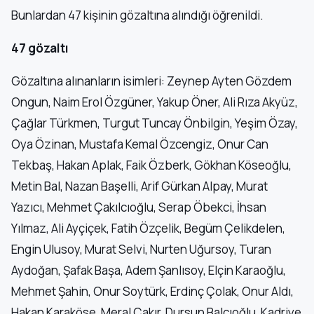
Bunlardan 47 kişinin gözaltına alındığı öğrenildi.
47 gözaltı
Gözaltına alınanların isimleri: Zeynep Ayten Gözdem
Ongun, Naim Erol Özgüner, Yakup Öner, Ali Rıza Akyüz,
Çağlar Türkmen, Turgut Tuncay Önbilgin, Yeşim Özay,
Oya Özinan, Mustafa Kemal Özcengiz, Onur Can
Tekbaş, Hakan Aplak, Faik Özberk, Gökhan Köseoğlu,
Metin Bal, Nazan Başelli, Arif Gürkan Alpay, Murat
Yazıcı, Mehmet Çakılcıoğlu, Serap Öbekci, İhsan
Yılmaz, Ali Ayçiçek, Fatih Özçelik, Begüm Çelikdelen,
Engin Ulusoy, Murat Selvi, Nurten Uğursoy, Turan
Aydoğan, Şafak Başa, Adem Şanlısoy, Elçin Karaoğlu,
Mehmet Şahin, Onur Soytürk, Erdinç Çolak, Onur Aldı,
Hakan Karaköse, Meral Çakır, Dursun Balcıoğlu, Kadriye