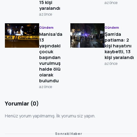
15 kişi
az önce
yaralandı
az önce
Gündem
Gündem
Manisa’da
Şam’da
13
patlama: 2
yaşındaki
kişi hayatını
çocuk
kaybetti, 13
başından
kişi yaralandı
vurulmuş
az önce
halde ölü
olarak
bulundu
az önce
Yorumlar (0)
Henüz yorum yapılmamış. İlk yorumu siz yapın.
Sonraki Haber