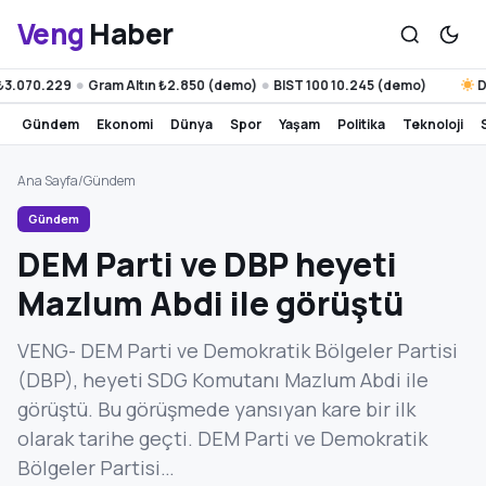
Veng
Haber
3.070.229
Gram Altın ₺2.850 (demo)
BIST 100 10.245 (demo)
Diy
●
●
gündem
ekonomi
dünya
spor
yaşam
politika
teknoloji
Ana Sayfa
/
Gündem
Gündem
DEM Parti ve DBP heyeti
Mazlum Abdi ile görüştü
VENG- DEM Parti ve Demokratik Bölgeler Partisi
(DBP), heyeti SDG Komutanı Mazlum Abdi ile
görüştü. Bu görüşmede yansıyan kare bir ilk
olarak tarihe geçti. DEM Parti ve Demokratik
Bölgeler Partisi…