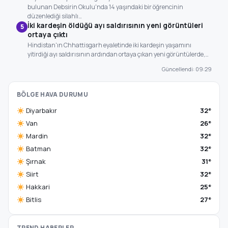
bulunan Debsirin Okulu'nda 14 yaşındaki bir öğrencinin
düzenlediği silahlı…
İki kardeşin öldüğü ayı saldırısının yeni görüntüleri
5
ortaya çıktı
Hindistan'ın Chhattisgarh eyaletinde iki kardeşin yaşamını
yitirdiği ayı saldırısının ardından ortaya çıkan yeni görüntülerde,…
Güncellendi: 09:29
BÖLGE HAVA DURUMU
Diyarbakır
32°
Van
26°
Mardin
32°
Batman
32°
Şırnak
31°
Siirt
32°
Hakkari
25°
Bitlis
27°
TREND HABERLER