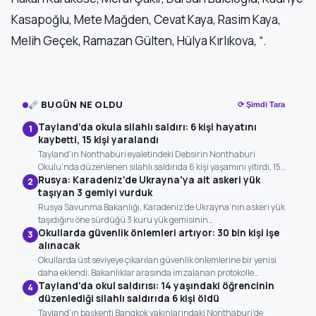
Kasapoğlu, Mete Mağden, Cevat Kaya, Rasim Kaya,
Melih Geçek, Ramazan Gülten, Hülya Kırlıkova, “.
BUGÜN NE OLDU
⟳ Şimdi Tara
Tayland’da okula silahlı saldırı: 6 kişi hayatını
1
kaybetti, 15 kişi yaralandı
Tayland'ın Nonthaburi eyaletindeki Debsirin Nonthaburi
Okulu'nda düzenlenen silahlı saldırıda 6 kişi yaşamını yitirdi, 15…
Rusya: Karadeniz'de Ukrayna'ya ait askeri yük
2
taşıyan 3 gemiyi vurduk
Rusya Savunma Bakanlığı, Karadeniz’de Ukrayna’nın askeri yük
taşıdığını öne sürdüğü 3 kuru yük gemisinin…
Okullarda güvenlik önlemleri artıyor: 30 bin kişi işe
3
alınacak
Okullarda üst seviyeye çıkarılan güvenlik önlemlerine bir yenisi
daha eklendi. Bakanlıklar arasında imzalanan protokolle…
Tayland'da okul saldırısı: 14 yaşındaki öğrencinin
4
düzenlediği silahlı saldırıda 6 kişi öldü
Tayland'ın başkenti Bangkok yakınlarındaki Nonthaburi'de