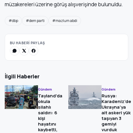
müzakereleri üzerine görüş alışverişinde bulunuldu.
#dbp
#dem parti
#mazlum abdi
BU HABERİ PAYLAŞ
İlgili Haberler
Gündem
Gündem
Tayland’da
Rusya:
okula
Karadeniz’de
silahlı
Ukrayna’ya
saldırı: 6
ait askeri yük
kişi
taşıyan 3
hayatını
gemiyi
kaybetti,
vurduk