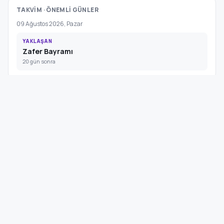
TAKVİM · ÖNEMLİ GÜNLER
09 Ağustos 2026, Pazar
YAKLAŞAN
Zafer Bayramı
20 gün sonra
VENG RADYO
Canlı Yayın
Haberler · Müzik · Söyleşi (demo)
SOSYAL MEDYA
Hesaplar Görünüm → Özelleştir → Site Ayarları'ndan eklenebilir.