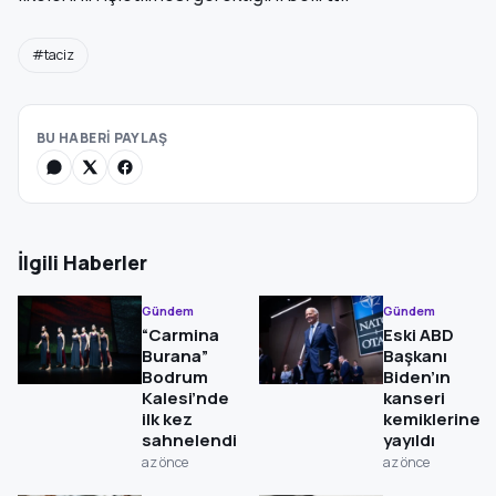
#taciz
BU HABERİ PAYLAŞ
İlgili Haberler
Gündem
Gündem
“Carmina
Eski ABD
Burana”
Başkanı
Bodrum
Biden’ın
Kalesi’nde
kanseri
ilk kez
kemiklerine
sahnelendi
yayıldı
az önce
az önce