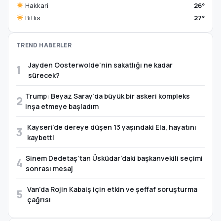
Hakkari
26°
Bitlis
27°
TREND HABERLER
Jayden Oosterwolde’nin sakatlığı ne kadar
1
sürecek?
Trump: Beyaz Saray’da büyük bir askeri kompleks
2
inşa etmeye başladım
Kayseri’de dereye düşen 13 yaşındaki Ela, hayatını
3
kaybetti
Sinem Dedetaş’tan Üsküdar’daki başkanvekili seçimi
4
sonrası mesaj
Van’da Rojin Kabaiş için etkin ve şeffaf soruşturma
5
çağrısı