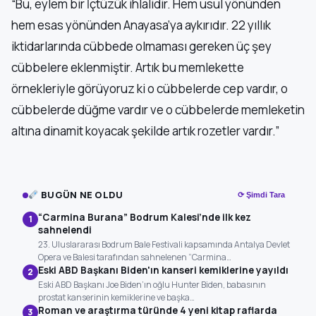
“Bu, eylem bir İçtüzük ihlalidir. Hem usul yönünden
hem esas yönünden Anayasa’ya aykırıdır. 22 yıllık
iktidarlarında cübbede olmaması gereken üç şey
cübbelere eklenmiştir. Artık bu memlekette
örnekleriyle görüyoruz ki o cübbelerde cep vardır, o
cübbelerde düğme vardır ve o cübbelerde memleketin
altına dinamit koyacak şekilde artık rozetler vardır.”
BUGÜN NE OLDU
⟳ Şimdi Tara
“Carmina Burana” Bodrum Kalesi’nde ilk kez
1
sahnelendi
23. Uluslararası Bodrum Bale Festivali kapsamında Antalya Devlet
Opera ve Balesi tarafından sahnelenen “Carmina…
Eski ABD Başkanı Biden'ın kanseri kemiklerine yayıldı
2
Eski ABD Başkanı Joe Biden’ın oğlu Hunter Biden, babasının
prostat kanserinin kemiklerine ve başka…
Roman ve araştırma türünde 4 yeni kitap raflarda
3