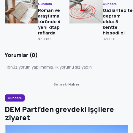
Gündem
Gündem
Roman ve
Gaziantep’te
araştırma
deprem
türünde 4
oldu: 5
yeni kitap
kentte
raflarda
hissedildi
az önce
az önce
Yorumlar (0)
Henüz yorum yapılmamış. İlk yorumu siz yapın.
Sonraki Haber
Gündem
DEM Parti’den grevdeki işçilere
ziyaret