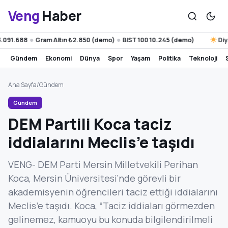
Veng
Haber
091.688
Gram Altın ₺2.850 (demo)
BIST 100 10.245 (demo)
Diyarb
●
●
gündem
ekonomi
dünya
spor
yaşam
politika
teknoloji
Ana Sayfa
/
Gündem
Gündem
DEM Partili Koca taciz
iddialarını Meclis’e taşıdı
VENG- DEM Parti Mersin Milletvekili Perihan
Koca, Mersin Üniversitesi’nde görevli bir
akademisyenin öğrencileri taciz ettiği iddialarını
Meclis’e taşıdı. Koca, “Taciz iddiaları görmezden
gelinemez, kamuoyu bu konuda bilgilendirilmeli