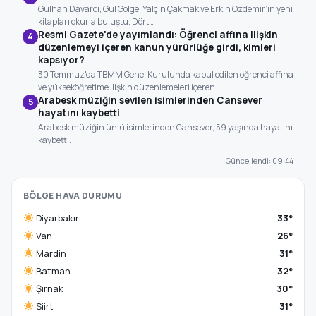
Gülhan Davarcı, Gül Gölge, Yalçın Çakmak ve Erkin Özdemir’in yeni
kitapları okurla buluştu. Dört…
Resmi Gazete'de yayımlandı: Öğrenci affına ilişkin
4
düzenlemeyi içeren kanun yürürlüğe girdi, kimleri
kapsıyor?
30 Temmuz'da TBMM Genel Kurulunda kabul edilen öğrenci affına
ve yükseköğretime ilişkin düzenlemeleri içeren…
Arabesk müziğin sevilen isimlerinden Cansever
5
hayatını kaybetti
Arabesk müziğin ünlü isimlerinden Cansever, 59 yaşında hayatını
kaybetti.
Güncellendi: 09:44
BÖLGE HAVA DURUMU
Diyarbakır
33°
Van
26°
Mardin
31°
Batman
32°
Şırnak
30°
Siirt
31°