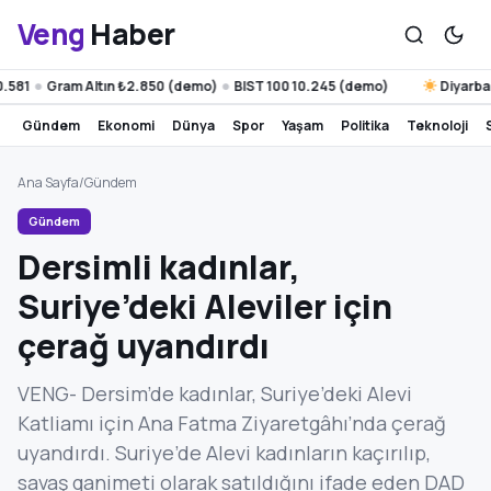
Veng
Haber
Gram Altın ₺2.850 (demo)
BIST 100 10.245 (demo)
Diyarbakır 38°
●
gündem
ekonomi
dünya
spor
yaşam
politika
teknoloji
Ana Sayfa
/
Gündem
Gündem
Dersimli kadınlar,
Suriye’deki Aleviler için
çerağ uyandırdı
VENG- Dersim’de kadınlar, Suriye’deki Alevi
Katliamı için Ana Fatma Ziyaretgâhı’nda çerağ
uyandırdı. Suriye’de Alevi kadınların kaçırılıp,
savaş ganimeti olarak satıldığını ifade eden DAD