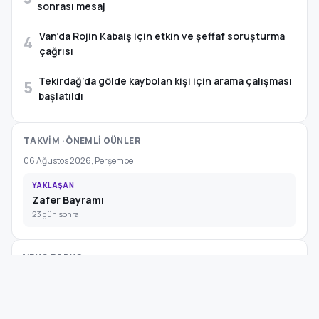
sonrası mesaj
Van’da Rojin Kabaiş için etkin ve şeffaf soruşturma
4
çağrısı
Tekirdağ’da gölde kaybolan kişi için arama çalışması
5
başlatıldı
TAKVİM · ÖNEMLİ GÜNLER
06 Ağustos 2026, Perşembe
YAKLAŞAN
Zafer Bayramı
23 gün sonra
VENG RADYO
Canlı Yayın
Haberler · Müzik · Söyleşi (demo)