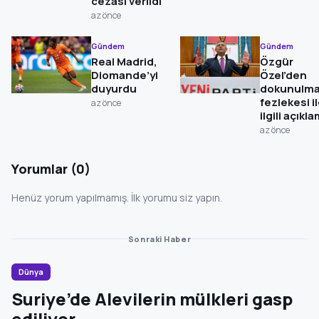
cezası verildi
az önce
Gündem
Gündem
Real Madrid,
Özgür
Diomande’yi
Özel’den
duyurdu
dokunulma
fezlekesi i
az önce
ilgili açıkl
az önce
Yorumlar (0)
Henüz yorum yapılmamış. İlk yorumu siz yapın.
Sonraki Haber
Dünya
Suriye’de Alevilerin mülkleri gasp
ediliyor