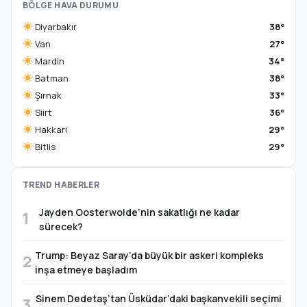
BÖLGE HAVA DURUMU
Diyarbakır
38°
Van
27°
Mardin
34°
Batman
38°
Şırnak
33°
Siirt
36°
Hakkari
29°
Bitlis
29°
TREND HABERLER
Jayden Oosterwolde’nin sakatlığı ne kadar
1
sürecek?
Trump: Beyaz Saray’da büyük bir askeri kompleks
2
inşa etmeye başladım
Sinem Dedetaş’tan Üsküdar’daki başkanvekili seçimi
3