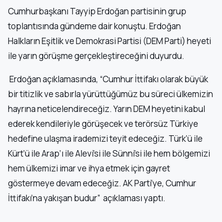
Cumhurbaşkanı Tayyip Erdoğan partisinin grup
toplantısında gündeme dair konuştu. Erdoğan
Halkların Eşitlik ve Demokrasi Partisi (DEM Parti) heyeti
ile yarın görüşme gerçekleştireceğini duyurdu.
Erdoğan açıklamasında, “Cumhur İttifakı olarak büyük
bir titizlik ve sabırla yürüttüğümüz bu süreci ülkemizin
hayrına neticelendireceğiz. Yarın DEM heyetini kabul
ederek kendileriyle görüşecek ve terörsüz Türkiye
hedefine ulaşma irademizi teyit edeceğiz. Türk’ü ile
Kürt’ü ile Arap’ı ile Alevi’si ile Sünni’si ile hem bölgemizi
hem ülkemizi imar ve ihya etmek için gayret
göstermeye devam edeceğiz. AK Parti’ye, Cumhur
İttifakı’na yakışan budur” açıklaması yaptı.