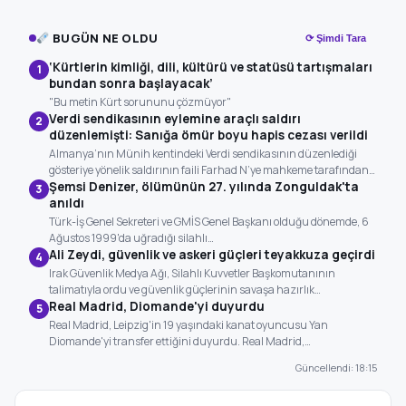
BUGÜN NE OLDU
⟳ Şimdi Tara
‘Kürtlerin kimliği, dili, kültürü ve statüsü tartışmaları
1
bundan sonra başlayacak’
"Bu metin Kürt sorununu çözmüyor"
Verdi sendikasının eylemine araçlı saldırı
2
düzenlemişti: Sanığa ömür boyu hapis cezası verildi
Almanya’nın Münih kentindeki Verdi sendikasının düzenlediği
gösteriye yönelik saldırının faili Farhad N’ye mahkeme tarafından…
Şemsi Denizer, ölümünün 27. yılında Zonguldak'ta
3
anıldı
Türk-İş Genel Sekreteri ve GMİS Genel Başkanı olduğu dönemde, 6
Ağustos 1999'da uğradığı silahlı…
Ali Zeydi, güvenlik ve askeri güçleri teyakkuza geçirdi
4
Irak Güvenlik Medya Ağı, Silahlı Kuvvetler Başkomutanının
talimatıyla ordu ve güvenlik güçlerinin savaşa hazırlık…
Real Madrid, Diomande'yi duyurdu
5
Real Madrid, Leipzig'in 19 yaşındaki kanat oyuncusu Yan
Diomande'yi transfer ettiğini duyurdu. Real Madrid,…
Güncellendi: 18:15