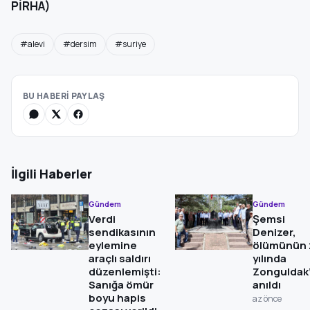
PİRHA)
#alevi
#dersim
#suriye
BU HABERİ PAYLAŞ
İlgili Haberler
Gündem
Gündem
Verdi
Şemsi
sendikasının
Denizer,
eylemine
ölümünün 
araçlı saldırı
yılında
düzenlemişti:
Zonguldak
Sanığa ömür
anıldı
boyu hapis
az önce