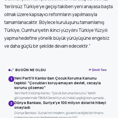
‘terörsüz Türkiye’ye geçişi takiben yeni anayasa başta
olmak üzere kapsayıcı reformların yapılmasıyla
tamamlanacaktır. Böylece kuruluşunu tamamlamış
Türkiye, Cumhuriyetin ikinci yüzyılını Türkiye Yüzyılı
yapma hedefine yönelik büyük yürüyüşüne engelsiz
ve daha güçlü bir şekilde devam edecektir.”
BUGÜN NE OLDU
⟳ Şimdi Tara
Yeni Parti'li Kanko'dan Çocuk Koruma Kanunu
1
tepkisi: "Çocukları koruyamayan devlet, cezayla
sorunu çözemez"
Yeni Parti'li Mühip Kanko, "Çocuk Koruma Kanunu" teklifi
görüşmelerinde TBMM Genel Kurulu'ndaki yaptığı konuşmada…
Dünya Bankası, Suriye'ye 100 milyon dolarlık hibeyi
2
onayladı
Dünya Bankası, Suriye'nin modern, güvenli ve dijital bir finans
sistemine geçişini desteklemek amacıyla 100…