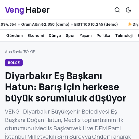
Veng
Haber
4.364
Gram Altın ₺2.850 (demo)
BIST 100 10.245 (demo)
Diyarba
●
●
gündem
ekonomi
dünya
spor
yaşam
politika
teknoloji
Ana Sayfa
/
BÖLGE
BÖLGE
Diyarbakır Eş Başkanı
Hatun: Barış için herkese
büyük sorumluluk düşüyor
VENG- Diyarbakır Büyükşehir Belediyesi Eş
Başkanı Doğan Hatun, Meclis toplantısının ilk
oturumunu Meclis Başkanvekili ve DEM Parti
İstanbul Milletvekili Sırrı Süreyya Önder’i anarak