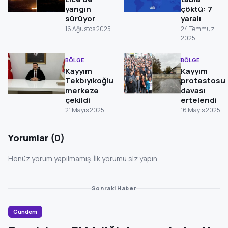
yangın
çöktü: 7
sürüyor
yaralı
16 Ağustos 2025
24 Temmuz
2025
BÖLGE
BÖLGE
Kayyım
Kayyım
Tekbıyıkoğlu
protestosu
merkeze
davası
çekildi
ertelendi
21 Mayıs 2025
16 Mayıs 2025
Yorumlar (0)
Henüz yorum yapılmamış. İlk yorumu siz yapın.
Sonraki Haber
Gündem