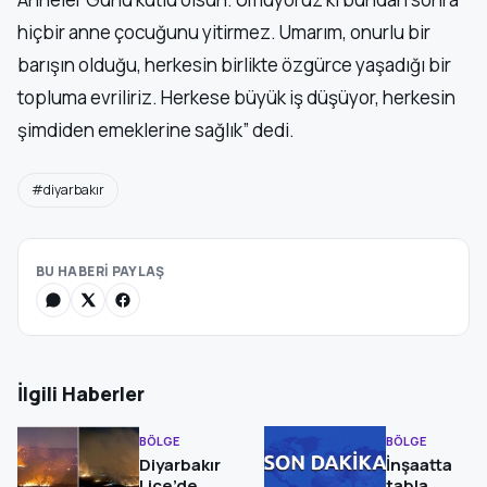
hiçbir anne çocuğunu yitirmez. Umarım, onurlu bir
barışın olduğu, herkesin birlikte özgürce yaşadığı bir
topluma evriliriz. Herkese büyük iş düşüyor, herkesin
şimdiden emeklerine sağlık” dedi.
#diyarbakır
BU HABERİ PAYLAŞ
İlgili Haberler
BÖLGE
BÖLGE
Diyarbakır
İnşaatta
Lice’de
tabla