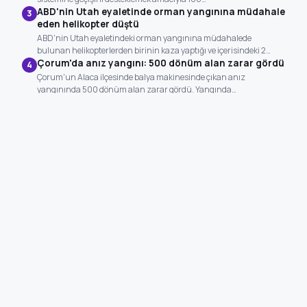
ABD'nin Utah eyaletinde orman yangınına müdahale
3
eden helikopter düştü
ABD'nin Utah eyaletindeki orman yangınına müdahalede
bulunan helikopterlerden birinin kaza yaptığı ve içerisindeki 2…
Çorum'da anız yangını: 500 dönüm alan zarar gördü
4
Çorum'un Alaca ilçesinde balya makinesinde çıkan anız
yangınında 500 dönüm alan zarar gördü. Yangında…
Milli pentatletler Kıvanç Taşyaran ve Buğra Ünal,
5
Avrupa Şampiyonası'nda finale yükseldi
2026 Avrupa Büyükler Modern Pentatlon Şampiyonası'nda milli
sporcular Kıvanç Taşyaran ve Buğra Ünal, finale…
Güncellendi: 04:17
BÖLGE HAVA DURUMU
Diyarbakır
25°
Van
19°
Mardin
23°
Batman
23°
Şırnak
24°
Siirt
26°