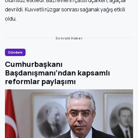
olumsuz etkiledi. Bazı evlerin çatısı uçarken, ağaçlar
devrildi. Kuvvetli rüzgar sonrası sağanak yağış etkili
oldu.
Sonraki Haber
Gündem
Cumhurbaşkanı
Başdanışmanı’ndan kapsamlı
reformlar paylaşımı