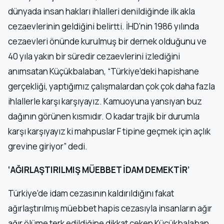
dünyada insan hakları ihlalleri denildiğinde ilk akla
cezaevlerinin geldiğini belirtti. İHD’nin 1986 yılında
cezaevleri önünde kurulmuş bir dernek olduğunu ve
40 yıla yakın bir süredir cezaevlerini izlediğini
anımsatan Küçükbalaban, “Türkiye’deki hapishane
gerçekliği, yaptığımız çalışmalardan çok çok daha fazla
ihlallerle karşı karşıyayız. Kamuoyuna yansıyan buz
dağının görünen kısmıdır. O kadar trajik bir durumla
karşı karşıyayız ki mahpuslar F tipine geçmek için açlık
grevine giriyor” dedi.
‘AĞIRLAŞTIRILMIŞ MÜEBBET İDAM DEMEKTİR’
Türkiye’de idam cezasının kaldırıldığını fakat
ağırlaştırılmış müebbet hapis cezasıyla insanların ağır
ağır ölüme terk edildiğine dikkat çeken Küçükbalaban,