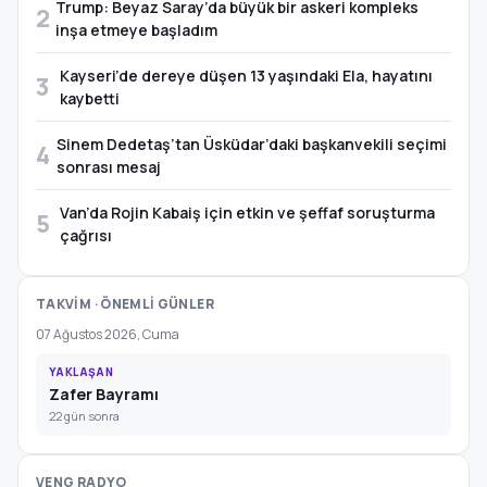
Trump: Beyaz Saray’da büyük bir askeri kompleks
2
inşa etmeye başladım
Kayseri’de dereye düşen 13 yaşındaki Ela, hayatını
3
kaybetti
Sinem Dedetaş’tan Üsküdar’daki başkanvekili seçimi
4
sonrası mesaj
Van’da Rojin Kabaiş için etkin ve şeffaf soruşturma
5
çağrısı
TAKVİM · ÖNEMLİ GÜNLER
07 Ağustos 2026, Cuma
YAKLAŞAN
Zafer Bayramı
22 gün sonra
VENG RADYO