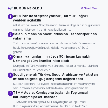
BUGÜN NE OLDU
⟳ Şimdi Tara
ABD: İran ile ateşkese yakınız, Hürmüz Boğazı
1
yeniden açılabilir
ABD Hazine Bakanı Scott Bessent, Hürmüz Boğazı'nın bugün veya
yarın yeniden gemi trafiğine açılabileceğini…
Salah’ın maaşına haciz iddiasına Trabzonspor'dan
2
yalanlama
Trabzonspor tarafından yapılan açıklamada Salah’ın maaşına
haciz konulduğu yönündeki iddialar yalanlanarak, “Bu tür
gerçek…
Orman yangınlarının yüzde 90'ı insan kaynaklı:
3
Uzmanı çözüm önerilerini sıraladı
Dünyada ve Türkiye’de her yaz binlerce hektar orman kül olurken,
Dr. Suat Keten, mücadelenin…
Suudi general: Türkiye, Suudi Arabistan ve Pakistan
4
ittifakı bölgesel güç dengesini değiştirecek
Suudi Arabistan, Türkiye ve Pakistan arasında imzalanan yeni
savunma anlaşmasının, askeri-teknik iş birliği alanındaki…
TBMM Adalet Komisyonu toplandı: Toplumsal
5
bütünleşme paketi masada
TBMM Adalet Komisyonu, Milli Dayanışma ve Toplumsal
Bütünleşmenin Güçlendirilmesine Dair Kanun Teklifi'nin