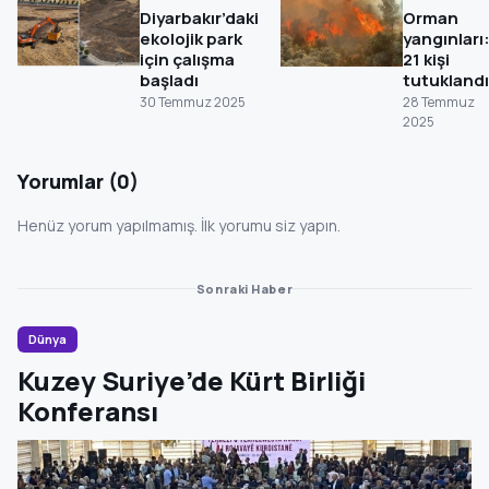
Diyarbakır’daki
Orman
ekolojik park
yangınları
için çalışma
21 kişi
başladı
tutuklandı
30 Temmuz 2025
28 Temmuz
2025
Yorumlar (0)
Henüz yorum yapılmamış. İlk yorumu siz yapın.
Sonraki Haber
Dünya
Kuzey Suriye’de Kürt Birliği
Konferansı