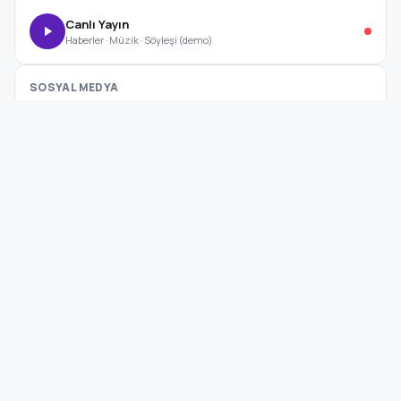
Canlı Yayın
Haberler · Müzik · Söyleşi (demo)
SOSYAL MEDYA
Hesaplar Görünüm → Özelleştir → Site Ayarları'ndan eklenebilir.
Kategoriler
Veng
Haber
Kültür Sanat Haberleri
Diyarbakır, Türkiye
YAŞAM
·
Güncel
RSS
BİLİM