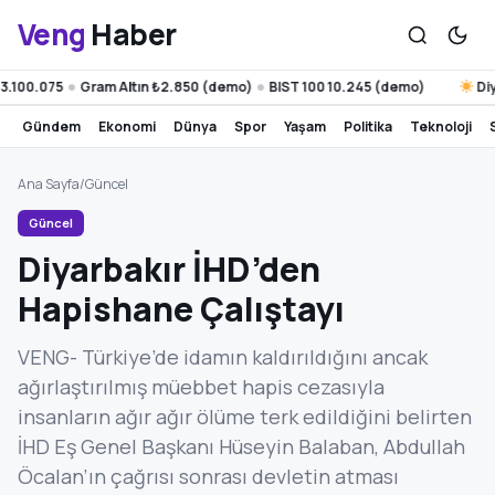
Veng
Haber
100.075
Gram Altın ₺2.850 (demo)
BIST 100 10.245 (demo)
Diyar
●
●
gündem
ekonomi
dünya
spor
yaşam
politika
teknoloji
Ana Sayfa
/
Güncel
Güncel
Diyarbakır İHD’den
Hapishane Çalıştayı
VENG- Türkiye’de idamın kaldırıldığını ancak
ağırlaştırılmış müebbet hapis cezasıyla
insanların ağır ağır ölüme terk edildiğini belirten
İHD Eş Genel Başkanı Hüseyin Balaban, Abdullah
Öcalan’ın çağrısı sonrası devletin atması