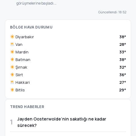
görüşmelerine başladı.…
Güncellendi: 18:52
BÖLGE HAVA DURUMU
Diyarbakır
38°
Van
28°
Mardin
33°
Batman
38°
Şırnak
32°
Siirt
36°
Hakkari
27°
Bitlis
29°
TREND HABERLER
Jayden Oosterwolde’nin sakatlığı ne kadar
1
sürecek?