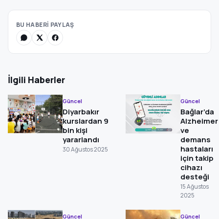
BU HABERİ PAYLAŞ
İlgili Haberler
Güncel
Güncel
Diyarbakır
Bağlar’da
kurslardan 9
Alzheimer
bin kişi
ve
yararlandı
demans
hastaları
30 Ağustos 2025
için takip
cihazı
desteği
15 Ağustos
2025
Güncel
Güncel