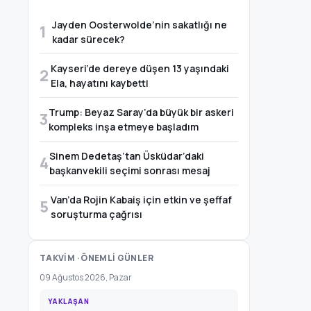
Jayden Oosterwolde’nin sakatlığı ne
1
kadar sürecek?
Kayseri’de dereye düşen 13 yaşındaki
2
Ela, hayatını kaybetti
Trump: Beyaz Saray’da büyük bir askeri
3
kompleks inşa etmeye başladım
Sinem Dedetaş’tan Üsküdar’daki
4
başkanvekili seçimi sonrası mesaj
Van’da Rojin Kabaiş için etkin ve şeffaf
5
soruşturma çağrısı
TAKVİM · ÖNEMLİ GÜNLER
09 Ağustos 2026, Pazar
YAKLAŞAN