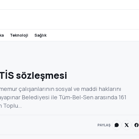
ika
teknoloji
sağlık
 TİS sözleşmesi
memur çalışanlarının sosyal ve maddi haklarını
Kayapınar Belediyesi ile Tüm-Bel-Sen arasında 161
n Toplu…
PAYLAŞ