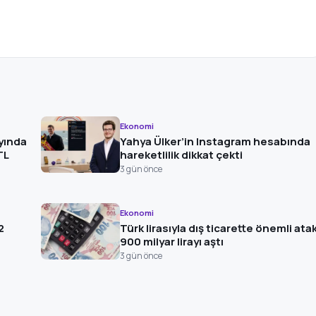
Ekonomi
yında
Yahya Ülker’in Instagram hesabında
TL
hareketlilik dikkat çekti
3 gün önce
Ekonomi
2
Türk lirasıyla dış ticarette önemli ata
900 milyar lirayı aştı
3 gün önce