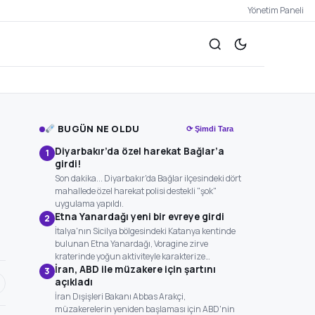
Yönetim Paneli
BUGÜN NE OLDU
⟳ Şimdi Tara
Diyarbakır’da özel harekat Bağlar’a
1
girdi!
Son dakika... Diyarbakır'da Bağlar ilçesindeki dört
mahallede özel harekat polisi destekli "şok"
uygulama yapıldı.
Etna Yanardağı yeni bir evreye girdi
2
İtalya'nın Sicilya bölgesindeki Katanya kentinde
bulunan Etna Yanardağı, Voragine zirve
kraterinde yoğun aktiviteyle karakterize…
İran, ABD ile müzakere için şartını
3
açıkladı
İran Dışişleri Bakanı Abbas Arakçi,
müzakerelerin yeniden başlaması için ABD'nin