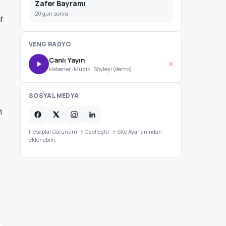
Zafer Bayramı
20 gün sonra
r
VENG RADYO
Canlı Yayın
Haberler · Müzik · Söyleşi (demo)
SOSYAL MEDYA
n
Hesaplar Görünüm → Özelleştir → Site Ayarları'ndan
eklenebilir.