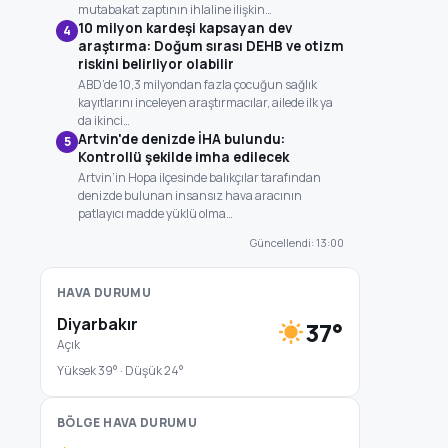
mutabakat zaptının ihlaline ilişkin…
10 milyon kardeşi kapsayan dev
4
araştırma: Doğum sırası DEHB ve otizm
riskini belirliyor olabilir
ABD’de 10,3 milyondan fazla çocuğun sağlık
kayıtlarını inceleyen araştırmacılar, ailede ilk ya
da ikinci…
Artvin'de denizde İHA bulundu:
5
Kontrollü şekilde imha edilecek
Artvin’in Hopa ilçesinde balıkçılar tarafından
denizde bulunan insansız hava aracının
patlayıcı madde yüklü olma…
Güncellendi: 13:00
HAVA DURUMU
Diyarbakır
37°
Açık
Yüksek 39° · Düşük 24°
BÖLGE HAVA DURUMU