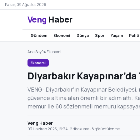
Pazar, 09 Ağustos 2026
Veng
Haber
gündem
ekonomi
dünya
spor
yaşam
polit
Ana Sayfa
/
Ekonomi
Ekonomi
Diyarbakır Kayapınar’da
VENG- Diyarbakır’ın Kayapınar Belediyesi, 
güvence altına alan önemli bir adım attı. 
memur ile 60 sözlenmeli memuru kapsaya
Veng Haber
03 Haziran 2025, 16:34 · 2 dk okuma · 8 görüntülenme