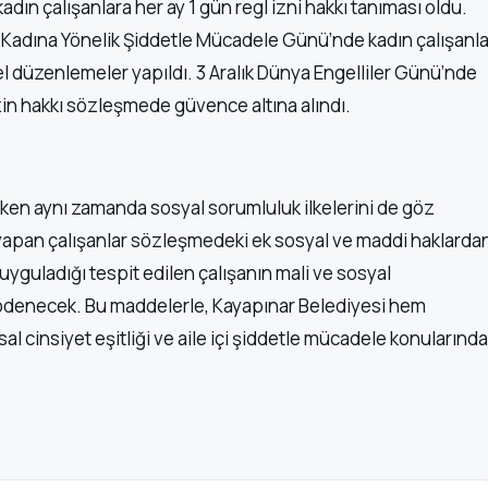
ın çalışanlara her ay 1 gün regl izni hakkı tanıması oldu.
 Kadına Yönelik Şiddetle Mücadele Günü’nde kadın çalışanla
 özel düzenlemeler yapıldı. 3 Aralık Dünya Engelliler Günü’nde
izin hakkı sözleşmede güvence altına alındı.
irken aynı zamanda sosyal sorumluluk ilkelerini de göz
 yapan çalışanlar sözleşmedeki ek sosyal ve maddi haklarda
uyguladığı tespit edilen çalışanın mali ve sosyal
ne ödenecek. Bu maddelerle, Kayapınar Belediyesi hem
l cinsiyet eşitliği ve aile içi şiddetle mücadele konularında