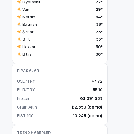
Diyarbakır
37°
Van
29°
Mardin
34°
Batman
38°
Şırnak
33°
Siirt
35°
Hakkari
30°
Bitlis
30°
PİYASALAR
USD/TRY
47.72
EUR/TRY
55.10
Bitcoin
₺3.091.689
Gram Altın
₺2.850 (demo)
BIST 100
10.245 (demo)
TREND HABERLER