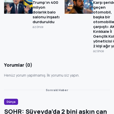
Trump’ın 400
Karşı şerid
milyon
geçen
dolarlık balo
otomobil,
salonu inşaatı
başka bir
durduruldu
otomobill
çarpıştı: A
az önce
Kırıkkale İl
Gençlik Kol
yöneticisi 
2 kişi ağır y
az önce
Yorumlar (0)
Henüz yorum yapılmamış. İlk yorumu siz yapın.
Sonraki Haber
Dünya
SOHR: Süveyda’da 2 bini aşkın can