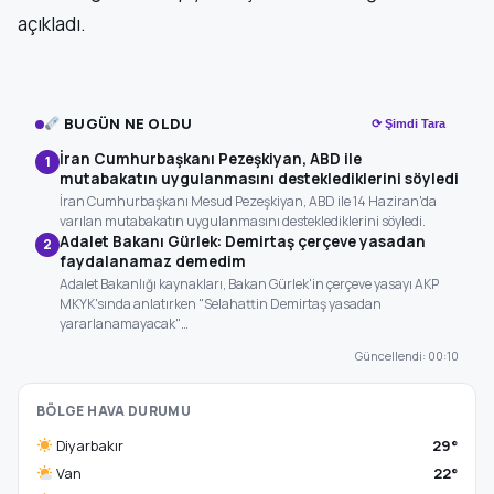
açıkladı.
BUGÜN NE OLDU
⟳ Şimdi Tara
İran Cumhurbaşkanı Pezeşkiyan, ABD ile
1
mutabakatın uygulanmasını desteklediklerini söyledi
İran Cumhurbaşkanı Mesud Pezeşkiyan, ABD ile 14 Haziran'da
varılan mutabakatın uygulanmasını desteklediklerini söyledi.
Adalet Bakanı Gürlek: Demirtaş çerçeve yasadan
2
faydalanamaz demedim
Adalet Bakanlığı kaynakları, Bakan Gürlek'in çerçeve yasayı AKP
MKYK'sında anlatırken "Selahattin Demirtaş yasadan
yararlanamayacak"…
Güncellendi: 00:10
BÖLGE HAVA DURUMU
Diyarbakır
29°
Van
22°