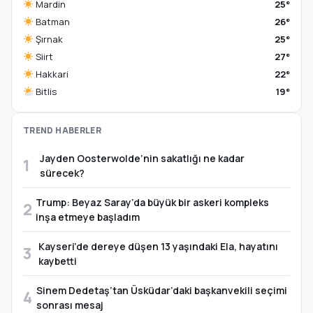
Mardin
25°
Batman
26°
Şırnak
25°
Siirt
27°
Hakkari
22°
Bitlis
19°
TREND HABERLER
Jayden Oosterwolde’nin sakatlığı ne kadar
1
sürecek?
Trump: Beyaz Saray’da büyük bir askeri kompleks
2
inşa etmeye başladım
Kayseri’de dereye düşen 13 yaşındaki Ela, hayatını
3
kaybetti
Sinem Dedetaş’tan Üsküdar’daki başkanvekili seçimi
4
sonrası mesaj