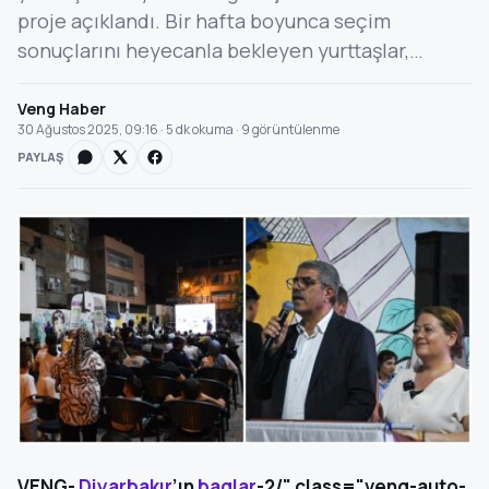
proje açıklandı. Bir hafta boyunca seçim
sonuçlarını heyecanla bekleyen yurttaşlar,…
Veng Haber
30 Ağustos 2025, 09:16 · 5 dk okuma · 9 görüntülenme
PAYLAŞ
VENG-
Diyarbakır
’ın
baglar
-2/" class="veng-auto-