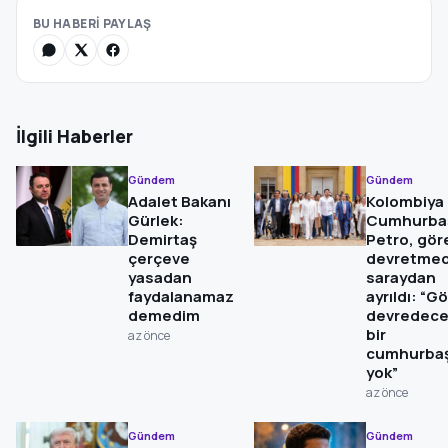
BU HABERİ PAYLAŞ
İlgili Haberler
Gündem
Gündem
Adalet Bakanı
Kolombiya
Gürlek:
Cumhurba
Demirtaş
Petro, gör
çerçeve
devretme
yasadan
saraydan
faydalanamaz
ayrıldı: “G
demedim
devredec
bir
az önce
cumhurbaş
yok”
az önce
Gündem
Gündem