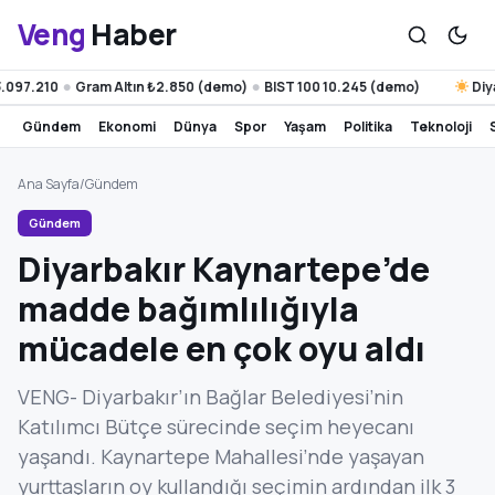
Veng
Haber
97.210
Gram Altın ₺2.850 (demo)
BIST 100 10.245 (demo)
Diyarba
●
●
gündem
ekonomi
dünya
spor
yaşam
politika
teknoloji
Ana Sayfa
/
Gündem
Gündem
Diyarbakır Kaynartepe’de
madde bağımlılığıyla
mücadele en çok oyu aldı
VENG- Diyarbakır’ın Bağlar Belediyesi’nin
Katılımcı Bütçe sürecinde seçim heyecanı
yaşandı. Kaynartepe Mahallesi’nde yaşayan
yurttaşların oy kullandığı seçimin ardından ilk 3