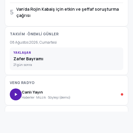
Van’da Rojin Kabaiş için etkin ve şeffaf soruşturma
5
çağrısı
TAKVİM · ÖNEMLİ GÜNLER
08 Ağustos 2026, Cumartesi
YAKLAŞAN
Zafer Bayramı
21 gün sonra
VENG RADYO
Canlı Yayın
Haberler · Müzik · Söyleşi (demo)
SOSYAL MEDYA