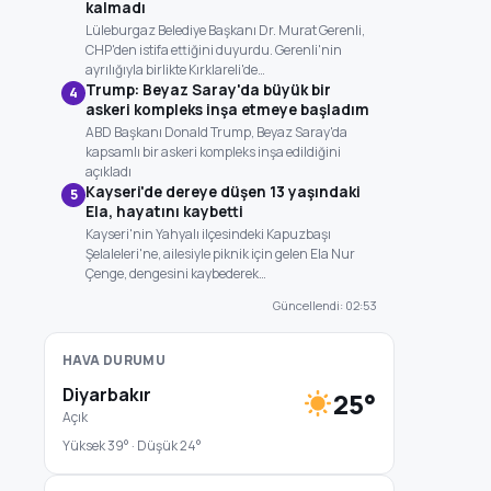
kalmadı
Lüleburgaz Belediye Başkanı Dr. Murat Gerenli,
CHP'den istifa ettiğini duyurdu. Gerenli'nin
ayrılığıyla birlikte Kırklareli'de…
Trump: Beyaz Saray'da büyük bir
4
askeri kompleks inşa etmeye başladım
ABD Başkanı Donald Trump, Beyaz Saray'da
kapsamlı bir askeri kompleks inşa edildiğini
açıkladı
Kayseri'de dereye düşen 13 yaşındaki
5
Ela, hayatını kaybetti
Kayseri'nin Yahyalı ilçesindeki Kapuzbaşı
Şelaleleri'ne, ailesiyle piknik için gelen Ela Nur
Çenge, dengesini kaybederek…
Güncellendi: 02:53
HAVA DURUMU
Diyarbakır
25°
Açık
Yüksek 39° · Düşük 24°