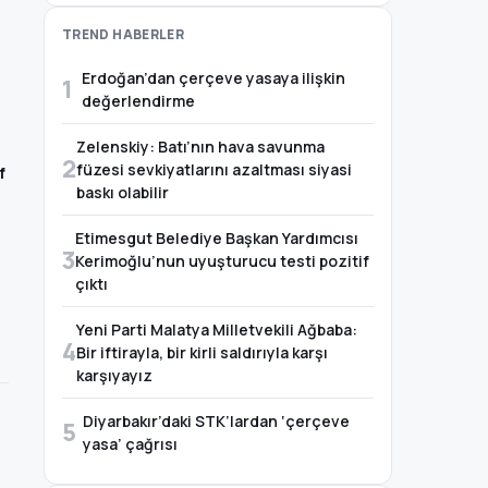
TREND HABERLER
Erdoğan’dan çerçeve yasaya ilişkin
1
değerlendirme
Zelenskiy: Batı’nın hava savunma
2
füzesi sevkiyatlarını azaltması siyasi
f
baskı olabilir
Etimesgut Belediye Başkan Yardımcısı
3
Kerimoğlu’nun uyuşturucu testi pozitif
çıktı
Yeni Parti Malatya Milletvekili Ağbaba:
4
Bir iftirayla, bir kirli saldırıyla karşı
karşıyayız
Diyarbakır’daki STK’lardan ‘çerçeve
5
yasa’ çağrısı