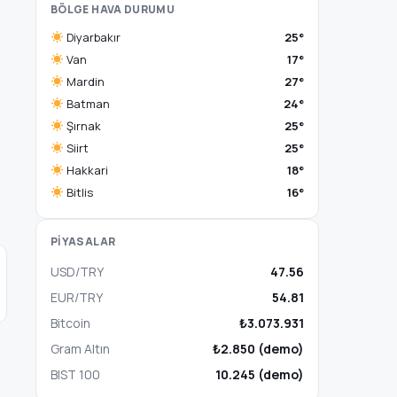
BÖLGE HAVA DURUMU
Diyarbakır
25°
Van
17°
Mardin
27°
Batman
24°
Şırnak
25°
Siirt
25°
Hakkari
18°
Bitlis
16°
PİYASALAR
USD/TRY
47.56
EUR/TRY
54.81
Bitcoin
₺3.073.931
Gram Altın
₺2.850 (demo)
BIST 100
10.245 (demo)