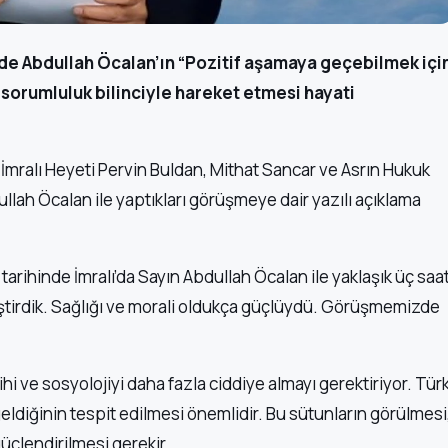
nde Abdullah Öcalan’ın “Pozitif aşamaya geçebilmek içi
 sorumluluk bilinciyle hareket etmesi hayati
) İmralı Heyeti Pervin Buldan, Mithat Sancar ve Asrın Hukuk
llah Öcalan ile yaptıkları görüşmeye dair yazılı açıklama
 tarihinde İmralı’da Sayın Abdullah Öcalan ile yaklaşık üç saa
tirdik. Sağlığı ve morali oldukça güçlüydü. Görüşmemizde
hi ve sosyolojiyi daha fazla ciddiye almayı gerektiriyor. Tür
e geldiğinin tespit edilmesi önemlidir. Bu sütunların görülmesi
güçlendirilmesi gerekir.