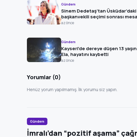
Gündem
Sinem Dedetaş’tan Üsküdar’daki
başkanvekili seçimi sonrası mesa
az önce
Gündem
Kayseri’de dereye düşen 13 yaşın
Ela, hayatını kaybetti
az önce
Yorumlar (0)
Henüz yorum yapılmamış. İlk yorumu siz yapın.
Gündem
İmralı’dan “pozitif aşama” çağr