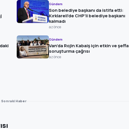
Gündem
Son belediye başkanı da istifa etti:
j
Kırklareli’de CHP’li belediye başkanı
kalmadı
az önce
Gündem
daki
Van’da Rojin Kabaiş için etkin ve şeffa
soruşturma çağrısı
az önce
Sonraki Haber
ısı