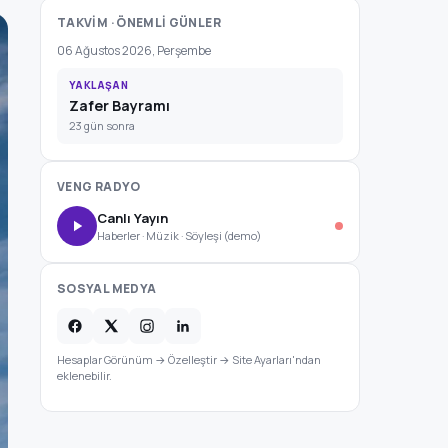
TAKVİM · ÖNEMLİ GÜNLER
06 Ağustos 2026, Perşembe
YAKLAŞAN
Zafer Bayramı
23 gün sonra
VENG RADYO
Canlı Yayın
Haberler · Müzik · Söyleşi (demo)
SOSYAL MEDYA
Hesaplar Görünüm → Özelleştir → Site Ayarları'ndan
eklenebilir.