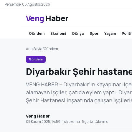
Perşembe, 06 Ağustos 2026
Veng
Haber
gündem
ekonomi
dünya
spor
yaşam
polit
Ana Sayfa
/
Gündem
Gündem
Diyarbakır Şehir hastane
VENG HABER – Diyarbakır’ın Kayapınar ilçe
alamayan işçiler, çatıda eylem yaptı. Diya
Şehir Hastanesi inşaatında çalışan işçileri
Veng Haber
05 Kasım 2025, 14:59 · 1 dk okuma · 5 görüntülenme