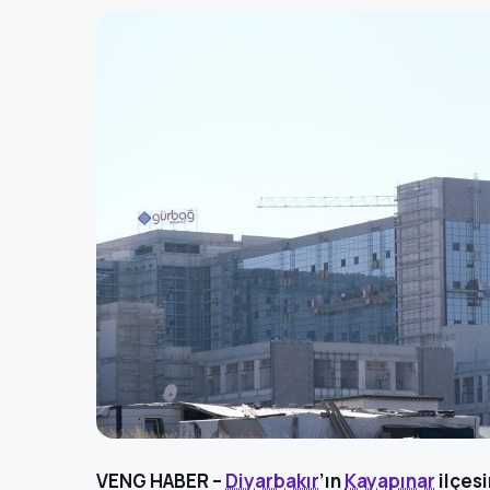
VENG HABER –
Diyarbakır
’ın
Kayapınar
ilçes