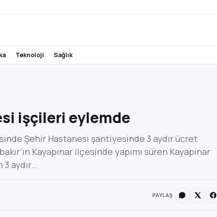
ika
teknoloji
sağlık
si işçileri eylemde
sinde Şehir Hastanesi şantiyesinde 3 aydır ücret
rbakır’ın Kayapınar ilçesinde yapımı süren Kayapınar
n 3 aydır…
PAYLAŞ