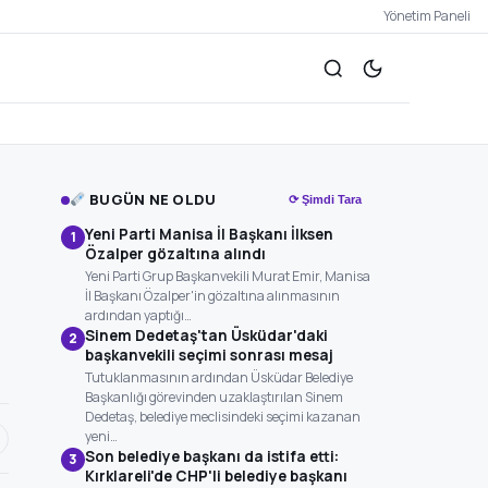
Yönetim Paneli
BUGÜN NE OLDU
⟳ Şimdi Tara
Yeni Parti Manisa İl Başkanı İlksen
1
Özalper gözaltına alındı
Yeni Parti Grup Başkanvekili Murat Emir, Manisa
İl Başkanı Özalper'in gözaltına alınmasının
ardından yaptığı…
Sinem Dedetaş'tan Üsküdar'daki
2
başkanvekili seçimi sonrası mesaj
Tutuklanmasının ardından Üsküdar Belediye
Başkanlığı görevinden uzaklaştırılan Sinem
Dedetaş, belediye meclisindeki seçimi kazanan
yeni…
Son belediye başkanı da istifa etti:
3
Kırklareli'de CHP'li belediye başkanı