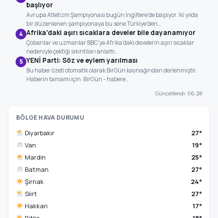
başlıyor
Avrupa Atletizm Şampiyonası bugün İngiltere'de başlıyor. İki yılda
bir düzenlenen şampiyonaya bu sene Türkiye'den…
Afrika'daki aşırı sıcaklara develer bile dayanamıyor
4
Çobanlar ve uzmanlar BBC'ye Afrika'daki develerin aşırı sıcaklar
nedeniyle çektiği sıkıntıları anlattı.
YENİ Parti: Söz ve eylem yarılması
5
Bu haber özeti otomatik olarak BirGün kaynağından derlenmiştir.
Haberin tamamı için: BirGün - habere…
Güncellendi: 06:28
BÖLGE HAVA DURUMU
Diyarbakır
27°
Van
19°
Mardin
25°
Batman
27°
Şırnak
24°
Siirt
27°
Hakkari
17°
Bitlis
18°