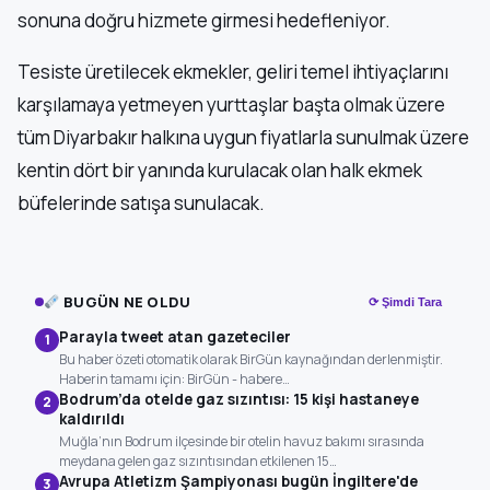
sonuna doğru hizmete girmesi hedefleniyor.
Tesiste üretilecek ekmekler, geliri temel ihtiyaçlarını
karşılamaya yetmeyen yurttaşlar başta olmak üzere
tüm Diyarbakır halkına uygun fiyatlarla sunulmak üzere
kentin dört bir yanında kurulacak olan halk ekmek
büfelerinde satışa sunulacak.
BUGÜN NE OLDU
⟳ Şimdi Tara
Parayla tweet atan gazeteciler
1
Bu haber özeti otomatik olarak BirGün kaynağından derlenmiştir.
Haberin tamamı için: BirGün - habere…
Bodrum’da otelde gaz sızıntısı: 15 kişi hastaneye
2
kaldırıldı
Muğla’nın Bodrum ilçesinde bir otelin havuz bakımı sırasında
meydana gelen gaz sızıntısından etkilenen 15…
Avrupa Atletizm Şampiyonası bugün İngiltere'de
3