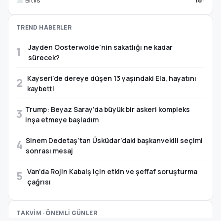
TREND HABERLER
Jayden Oosterwolde’nin sakatlığı ne kadar
1
sürecek?
Kayseri’de dereye düşen 13 yaşındaki Ela, hayatını
2
kaybetti
Trump: Beyaz Saray’da büyük bir askeri kompleks
3
inşa etmeye başladım
Sinem Dedetaş’tan Üsküdar’daki başkanvekili seçimi
4
sonrası mesaj
Van’da Rojin Kabaiş için etkin ve şeffaf soruşturma
5
çağrısı
TAKVİM · ÖNEMLİ GÜNLER