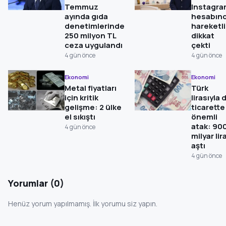
Temmuz
Instagr
ayında gıda
hesabın
denetimlerinde
hareketli
250 milyon TL
dikkat
ceza uygulandı
çekti
4 gün önce
4 gün önce
Ekonomi
Ekonomi
Metal fiyatları
Türk
için kritik
lirasıyla 
gelişme: 2 ülke
ticarette
el sıkıştı
önemli
atak: 90
4 gün önce
milyar lir
aştı
4 gün önce
Yorumlar (0)
Henüz yorum yapılmamış. İlk yorumu siz yapın.