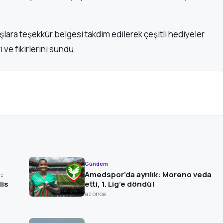
şlara teşekkür belgesi takdim edilerek çeşitli hediyeler
i ve fikirlerini sundu.
Gündem
:
Amedspor’da ayrılık: Moreno veda
lis
etti, 1. Lig’e döndü!
az önce