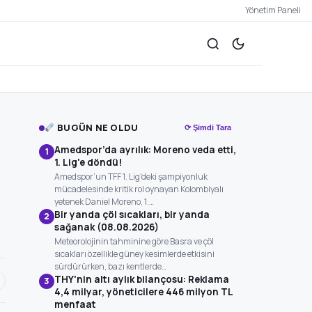
Yönetim Paneli
BUGÜN NE OLDU
⟳ Şimdi Tara
Amedspor’da ayrılık: Moreno veda etti,
1
1. Lig'e döndü!
Amedspor’un TFF 1. Lig'deki şampiyonluk
mücadelesinde kritik rol oynayan Kolombiyalı
yetenek Daniel Moreno, 1.…
Bir yanda çöl sıcakları, bir yanda
2
sağanak (08.08.2026)
Meteorolojinin tahminine göre Basra ve çöl
sıcakları özellikle güney kesimlerde etkisini
sürdürürken, bazı kentlerde…
THY'nin altı aylık bilançosu: Reklama
3
4,4 milyar, yöneticilere 446 milyon TL
menfaat