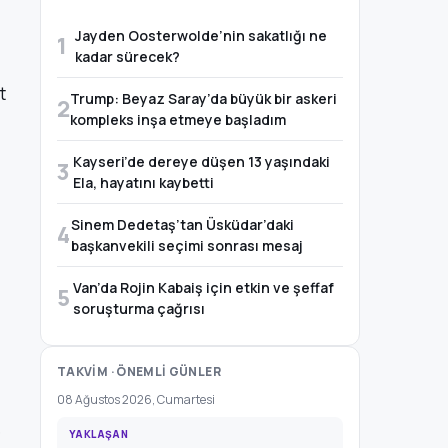
Jayden Oosterwolde’nin sakatlığı ne
1
kadar sürecek?
t
Trump: Beyaz Saray’da büyük bir askeri
2
kompleks inşa etmeye başladım
Kayseri’de dereye düşen 13 yaşındaki
3
Ela, hayatını kaybetti
Sinem Dedetaş’tan Üsküdar’daki
4
başkanvekili seçimi sonrası mesaj
Van’da Rojin Kabaiş için etkin ve şeffaf
5
soruşturma çağrısı
TAKVİM · ÖNEMLİ GÜNLER
08 Ağustos 2026, Cumartesi
e
YAKLAŞAN