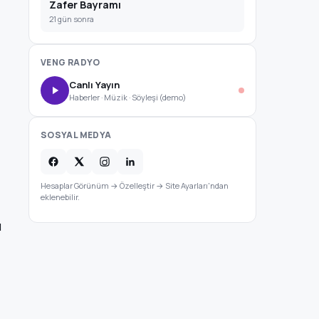
Zafer Bayramı
21 gün sonra
VENG RADYO
Canlı Yayın
Haberler · Müzik · Söyleşi (demo)
SOSYAL MEDYA
Hesaplar Görünüm → Özelleştir → Site Ayarları'ndan
eklenebilir.
ı