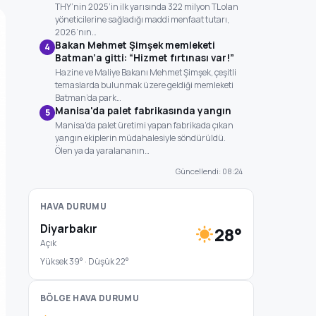
THY’nin 2025’in ilk yarısında 322 milyon TL olan
yöneticilerine sağladığı maddi menfaat tutarı,
2026’nın…
Bakan Mehmet Şimşek memleketi
4
Batman’a gitti: “Hizmet fırtınası var!”
Hazine ve Maliye Bakanı Mehmet Şimşek, çeşitli
temaslarda bulunmak üzere geldiği memleketi
Batman’da park…
Manisa'da palet fabrikasında yangın
5
Manisa'da palet üretimi yapan fabrikada çıkan
yangın ekiplerin müdahalesiyle söndürüldü.
Ölen ya da yaralananın…
Güncellendi: 08:24
HAVA DURUMU
Diyarbakır
28°
Açık
Yüksek 39° · Düşük 22°
BÖLGE HAVA DURUMU