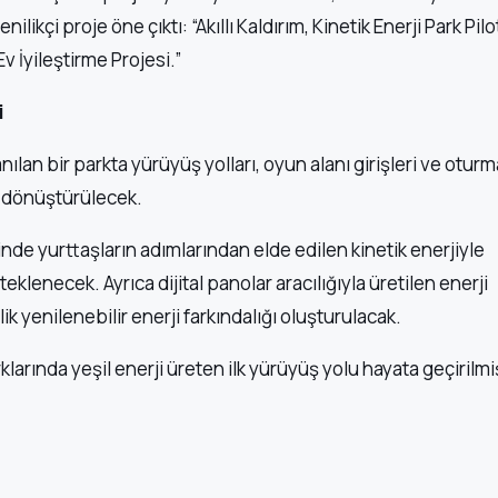
likçi proje öne çıktı: “Akıllı Kaldırım, Kinetik Enerji Park Pilo
v İyileştirme Projesi.”
i
an bir parkta yürüyüş yolları, oyun alanı girişleri ve oturm
ya dönüştürülecek.
inde yurttaşların adımlarından elde edilen kinetik enerjiyle
teklenecek. Ayrıca dijital panolar aracılığıyla üretilen enerji
k yenilenebilir enerji farkındalığı oluşturulacak.
larında yeşil enerji üreten ilk yürüyüş yolu hayata geçirilmi