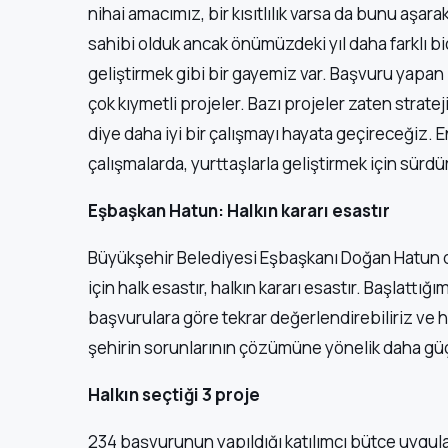
nihai amacımız, bir kısıtlılık varsa da bunu aşara
sahibi olduk ancak önümüzdeki yıl daha farklı biç
geliştirmek gibi bir gayemiz var. Başvuru yapan
çok kıymetli projeler. Bazı projeler zaten strat
diye daha iyi bir çalışmayı hayata geçireceğiz. 
çalışmalarda, yurttaşlarla geliştirmek için sürdü
Eşbaşkan Hatun: Halkın kararı esastır
Büyükşehir Belediyesi Eşbaşkanı Doğan Hatun da 
için halk esastır, halkın kararı esastır. Başlattığ
başvurulara göre tekrar değerlendirebiliriz ve h
şehirin sorunlarının çözümüne yönelik daha güçl
Halkın seçtiği 3 proje
234 başvurunun yapıldığı katılımcı bütçe uygula