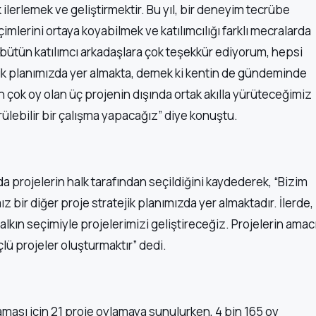
k ilerlemek ve geliştirmektir. Bu yıl, bir deneyim tecrübe
imlerini ortaya koyabilmek ve katılımcılığı farklı mecralarda
 bütün katılımcı arkadaşlara çok teşekkür ediyorum, hepsi
ejik planımızda yer almakta, demek ki kentin de gündeminde
En çok oy olan üç projenin dışında ortak akılla yürüteceğimiz
rülebilir bir çalışma yapacağız” diye konuştu.
projelerin halk tarafından seçildiğini kaydederek, “Bizim
ımız bir diğer proje stratejik planımızda yer almaktadır. İlerde,
alkın seçimiyle projelerimizi geliştireceğiz. Projelerin amac
ü projeler oluşturmaktır” dedi.
ması için 21 proje oylamaya sunulurken, 4 bin 165 oy