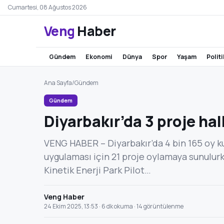
Cumartesi, 08 Ağustos 2026
Veng
Haber
gündem
ekonomi
dünya
spor
yaşam
polit
Ana Sayfa
/
Gündem
Gündem
Diyarbakır’da 3 proje h
VENG HABER – Diyarbakır’da 4 bin 165 oy ku
uygulaması için 21 proje oylamaya sunulurke
Kinetik Enerji Park Pilot…
Veng Haber
24 Ekim 2025, 13:53 · 6 dk okuma · 14 görüntülenme