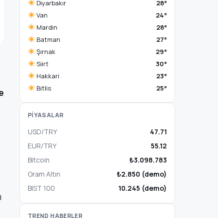
Diyarbakır
28°
Van
24°
Mardin
28°
Batman
27°
Şırnak
29°
Siirt
30°
Hakkari
23°
Bitlis
25°
’e
PİYASALAR
USD/TRY
47.71
EUR/TRY
55.12
Bitcoin
₺3.098.783
Gram Altın
₺2.850 (demo)
BIST 100
10.245 (demo)
ı
TREND HABERLER