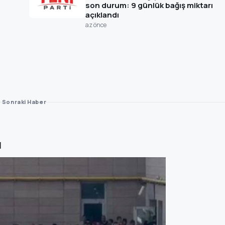
son durum: 9 günlük bağış miktarı
açıklandı
az önce
Sonraki Haber
ı