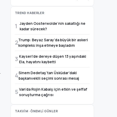
TREND HABERLER
Jayden Oosterwolde’nin sakatlığı ne
1
kadar sürecek?
Trump: Beyaz Saray’da büyük bir askeri
2
kompleks inşa etmeye başladım
Kayseri’de dereye düşen 13 yaşındaki
3
Ela, hayatını kaybetti
.
Sinem Dedetaş’tan Üsküdar’daki
4
başkanvekili seçimi sonrası mesaj
Van’da Rojin Kabaiş için etkin ve şeffaf
5
soruşturma çağrısı
TAKVİM · ÖNEMLİ GÜNLER