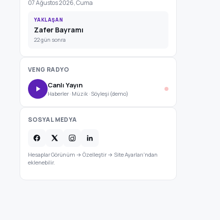
07 Ağustos 2026, Cuma
YAKLAŞAN
Zafer Bayramı
22 gün sonra
VENG RADYO
Canlı Yayın
Haberler · Müzik · Söyleşi (demo)
SOSYAL MEDYA
Hesaplar Görünüm → Özelleştir → Site Ayarları'ndan
eklenebilir.