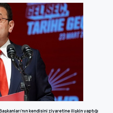
aşkanları’nın kendisini ziyaretine ilişkin yaptığı