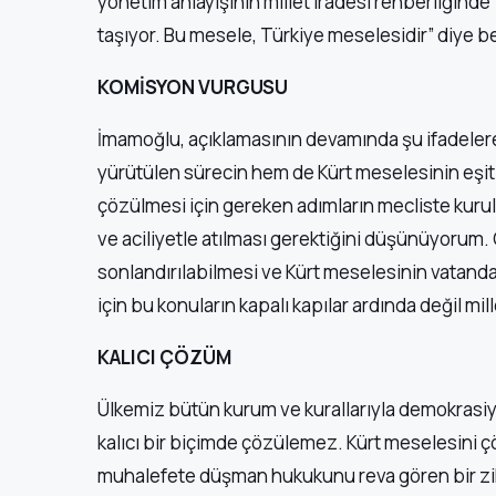
yönetim anlayışının millet iradesi rehberliğin
taşıyor. Bu mesele, Türkiye meselesidir” diye bel
KOMİSYON VURGUSU
İmamoğlu, açıklamasının devamında şu ifadelere 
yürütülen sürecin hem de Kürt meselesinin eşit
çözülmesi için gereken adımların mecliste kurula
ve aciliyetle atılması gerektiğini düşünüyoru
sonlandırılabilmesi ve Kürt meselesinin vatanda
için bu konuların kapalı kapılar ardında değil m
KALICI ÇÖZÜM
Ülkemiz bütün kurum ve kurallarıyla demokrasi
kalıcı bir biçimde çözülemez. Kürt meselesini 
muhalefete düşman hukukunu reva gören bir zihn