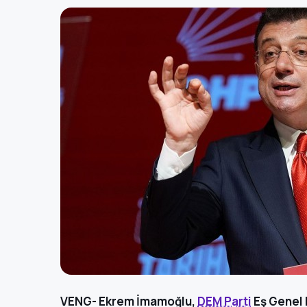
VENG- Ekrem İmamoğlu,
DEM Parti
Eş Genel B