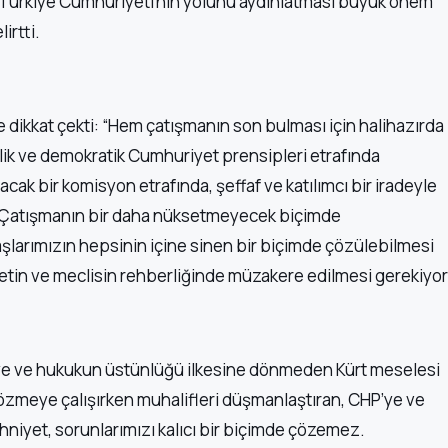
de Türkiye Cumhuriyeti’nin yolunu aydınlatması büyük önem
irtti.
dikkat çekti: “Hem çatışmanın son bulması için halihazırda
lik ve demokratik Cumhuriyet prensipleri etrafında
cak bir komisyon etrafında, şeffaf ve katılımcı bir iradeyle
m. Çatışmanın bir daha nüksetmeyecek biçimde
şlarımızın hepsinin içine sinen bir biçimde çözülebilmesi
illetin ve meclisin rehberliğinde müzakere edilmesi gerekiyor
ye ve hukukun üstünlüğü ilkesine dönmeden Kürt meselesi
çözmeye çalışırken muhalifleri düşmanlaştıran, CHP’ye ve
iyet, sorunlarımızı kalıcı bir biçimde çözemez.