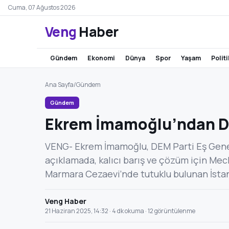
Cuma, 07 Ağustos 2026
Veng
Haber
gündem
ekonomi
dünya
spor
yaşam
polit
Ana Sayfa
/
Gündem
Gündem
Ekrem İmamoğlu’ndan DE
VENG- Ekrem İmamoğlu, DEM Parti Eş Genel B
açıklamada, kalıcı barış ve çözüm için Mecl
Marmara Cezaevi’nde tutuklu bulunan İsta
Veng Haber
21 Haziran 2025, 14:32 · 4 dk okuma · 12 görüntülenme