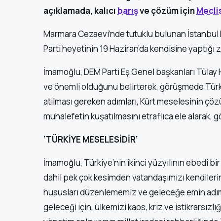
açıklamada, kalıcı
barış
ve çözüm için
Mecli
Marmara Cezaevi’nde tutuklu bulunan İstanbul
Parti heyetinin 19 Haziran’da kendisine yaptığı zi
İmamoğlu, DEM Parti Eş Genel başkanları Tülay H
ve önemli olduğunu belirterek, görüşmede Türk
atılması gereken adımları, Kürt meselesinin çöz
muhalefetin kuşatılmasını etraflıca ele alarak, g
‘TÜRKİYE MESELESİDİR’
İmamoğlu, Türkiye’nin ikinci yüzyılının ebedi bir
dahil pek çok kesimden vatandaşımızı kendilerin
hususları düzenlememiz ve geleceğe emin adıml
geleceği için, ülkemizi kaos, kriz ve istikrarsızl