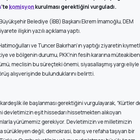
s
’te
komisyon
kurulması gerektiğini vurguladı.
 Büyükşehir Belediye (İBB) Başkanı Ekrem İmamoğlu, DEM
yarete ilişkin yazılı açıklama yaptı.
atimoğulları ve Tuncer Bakırhan’ın yaptığı ziyaretin kıymetl
iye ve bölgenin durumu, PKK’nin fesih kararına müteakiben
ümü, meclisin bu süreçteki önemi, siyasallaşmış yargı eliyle
örüş alışverişinde bulunduklarını belirtti.
 kardeşlik ile başlanması gerektiğini vurgulayarak, “Kürtler d
i devletimizin eşit hissedarı hissetmekten alıkoyan
arla yürümemiz gerekiyor. Devletimizin ve milletimizin
ığa sürükleyen değil; demokrasi, barış ve refaha taşıyan bir