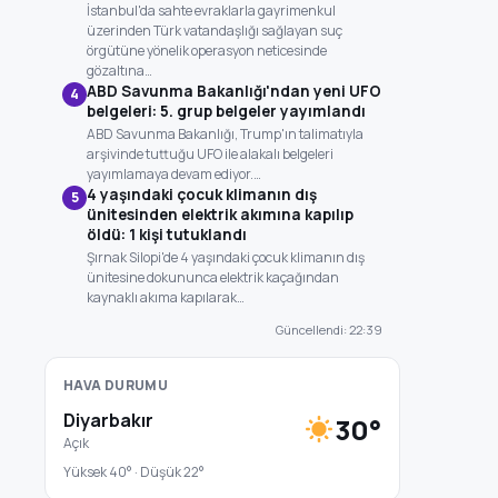
İstanbul'da sahte evraklarla gayrimenkul
üzerinden Türk vatandaşlığı sağlayan suç
örgütüne yönelik operasyon neticesinde
gözaltına…
ABD Savunma Bakanlığı'ndan yeni UFO
4
belgeleri: 5. grup belgeler yayımlandı
ABD Savunma Bakanlığı, Trump'ın talimatıyla
arşivinde tuttuğu UFO ile alakalı belgeleri
yayımlamaya devam ediyor.…
4 yaşındaki çocuk klimanın dış
5
ünitesinden elektrik akımına kapılıp
öldü: 1 kişi tutuklandı
Şırnak Silopi'de 4 yaşındaki çocuk klimanın dış
ünitesine dokununca elektrik kaçağından
kaynaklı akıma kapılarak…
Güncellendi: 22:39
HAVA DURUMU
Diyarbakır
30°
Açık
Yüksek 40° · Düşük 22°