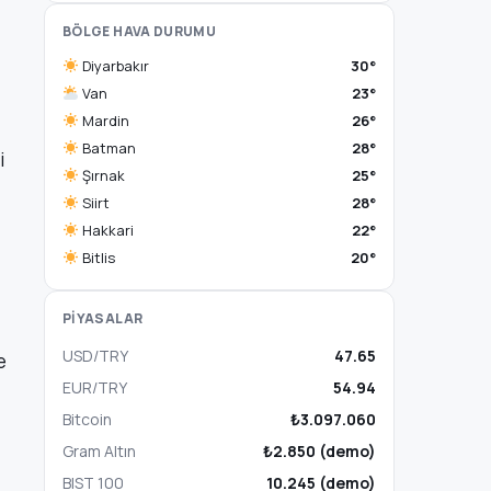
BÖLGE HAVA DURUMU
Diyarbakır
30°
Van
23°
Mardin
26°
Batman
28°
i
Şırnak
25°
Siirt
28°
Hakkari
22°
Bitlis
20°
PİYASALAR
USD/TRY
47.65
e
EUR/TRY
54.94
Bitcoin
₺3.097.060
Gram Altın
₺2.850 (demo)
BIST 100
10.245 (demo)