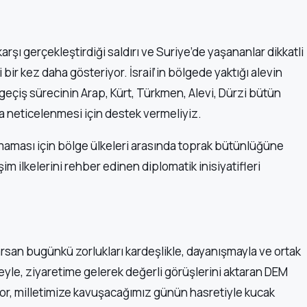
arşı gerçekleştirdiği saldırı ve Suriye’de yaşananlar dikkatli
 bir kez daha gösteriyor. İsrail’in bölgede yaktığı alevin
eçiş sürecinin Arap, Kürt, Türkmen, Alevi, Dürzi bütün
la neticelenmesi için destek vermeliyiz.
maması için bölge ülkeleri arasında toprak bütünlüğüne
 ilkelerini rehber edinen diplomatik inisiyatifleri
rsan bugünkü zorlukları kardeşlikle, dayanışmayla ve ortak
eyle, ziyaretime gelerek değerli görüşlerini aktaran DEM
yor, milletimize kavuşacağımız günün hasretiyle kucak