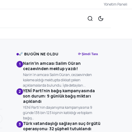
Yönetim Paneli
BUGÜN NE OLDU
⟳ Şimdi Tara
Narin’in amcası Salim Güran
1
cezaevinden mektup yazdı!
Narin’in amcası Salim Güran, cezaevinden
kaleme aldığı mektupta dikkat çeken
açıklamalarda bulundu. İşte detayları...
YENİ Parti'nin bağış kampanyasında
2
son durum: 9 günlük bağış miktarı
açıklandı
YENİ Parti'nin dayanışma kampanyasına 9
günde 138 bin 123 kişinin katıldığı ve toplam
bağış…
Türk vatandaşlığı sağlayan suç örgütü
3
operasyonu: 32 şüpheli tutuklandı