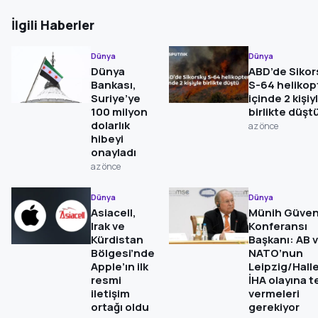
İlgili Haberler
Dünya
Dünya
Dünya
ABD’de Sikor
Bankası,
S-64 helikop
Suriye’ye
içinde 2 kişiy
100 milyon
birlikte düşt
dolarlık
az önce
hibeyi
onayladı
az önce
Dünya
Dünya
Asiacell,
Münih Güven
Irak ve
Konferansı
Kürdistan
Başkanı: AB 
Bölgesi’nde
NATO’nun
Apple’ın ilk
Leipzig/Halle
resmi
İHA olayına t
iletişim
vermeleri
ortağı oldu
gerekiyor