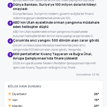
görüşmelerinde TBMM Genel Kurulu'ndaki yaptığı konuşmada…
Dünya Bankası, Suriye'ye 100 milyon dolarlık hibeyi
2
onayladı
Dünya Bankası, Suriye'nin modern, güvenli ve dijital bir finans
sistemine geçişini desteklemek amacıyla 100…
ABD'nin Utah eyaletinde orman yangınına müdahale
3
eden helikopter düştü
ABD'nin Utah eyaletindeki orman yangınına müdahalede
bulunan helikopterlerden birinin kaza yaptığı ve içerisindeki 2…
Çorum'da anız yangını: 500 dönüm alan zarar gördü
4
Çorum'un Alaca ilçesinde balya makinesinde çıkan anız
yangınında 500 dönüm alan zarar gördü. Yangında…
Milli pentatletler Kıvanç Taşyaran ve Buğra Ünal,
5
Avrupa Şampiyonası'nda finale yükseldi
2026 Avrupa Büyükler Modern Pentatlon Şampiyonası'nda milli
sporcular Kıvanç Taşyaran ve Buğra Ünal, finale…
Güncellendi: 03:56
BÖLGE HAVA DURUMU
Diyarbakır
26°
Van
19°
Mardin
23°