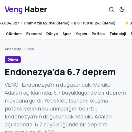
Veng
Haber
.094.027
Gram Altın ₺2.850 (demo)
BIST 100 10.245 (demo)
Diya
●
●
gündem
ekonomi
dünya
spor
yaşam
politika
teknoloji
Ana Sayfa
/
Dünya
Dünya
Endonezya’da 6.7 deprem
VENG- Endonezya’nın doğusundaki Maluku
Adaları açıklarında, 6.7 büyüklüğünde bir deprem
meydana geldi. Yetkililer, tsunami oluşma
potansiyelinin bulunmadığını belirtti.
Endonezya’nın doğusundaki Maluku Adaları
açıklarında, 6.7 büyüklüğünde bir deprem