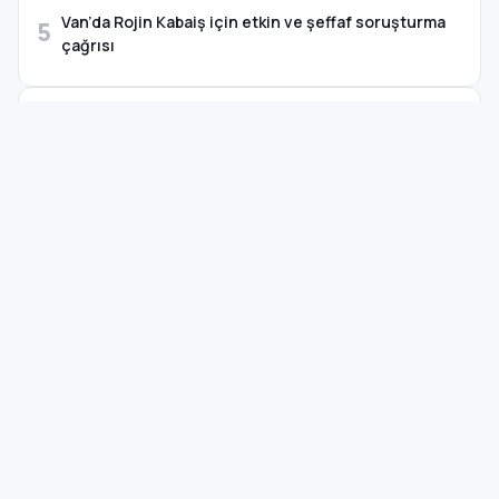
Van’da Rojin Kabaiş için etkin ve şeffaf soruşturma
5
çağrısı
TAKVİM · ÖNEMLİ GÜNLER
08 Ağustos 2026, Cumartesi
YAKLAŞAN
Zafer Bayramı
21 gün sonra
VENG RADYO
Canlı Yayın
Haberler · Müzik · Söyleşi (demo)
SOSYAL MEDYA
Hesaplar Görünüm → Özelleştir → Site Ayarları'ndan eklenebilir.