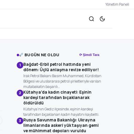
Yönetim Paneli
BUGÜN NE OLDU
⟳ Şimdi Tara
Bağdat-Erbil petrol hattında yeni
1
dönem: Üçlü anlaşma revize ediliyor!
Irak Petrol Bakanı Basım Muhammed, Kürdistan
Bölgesi ve uluslararası petrol şirketleriyle varılan
mutabakatın başarılı…
Kütahya'da kadın cinayeti: Eşinin
2
kardeşi tarafından bıçaklanarak
öldürüldü
Kütahya'nın Gediz ilçesinde, eşinin kardeşi
tarafından bıçaklanan kadın hayatını kaybetti.
Rusya Savunma Bakanlığı: Ukrayna
3
limanlarında askeri yük taşıyan gemi
ve mühimmat depoları vuruldu