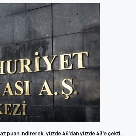
baz puan indirerek, yüzde 46’dan yüzde 43’e çekti.