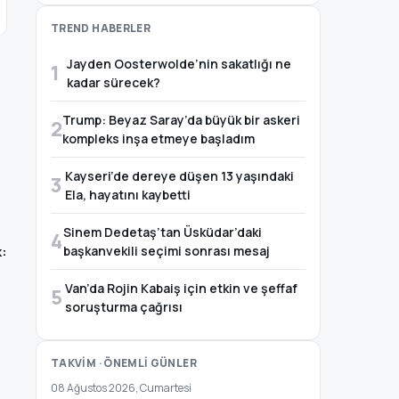
TREND HABERLER
Jayden Oosterwolde’nin sakatlığı ne
1
kadar sürecek?
Trump: Beyaz Saray’da büyük bir askeri
2
kompleks inşa etmeye başladım
Kayseri’de dereye düşen 13 yaşındaki
3
Ela, hayatını kaybetti
Sinem Dedetaş’tan Üsküdar’daki
4
k:
başkanvekili seçimi sonrası mesaj
Van’da Rojin Kabaiş için etkin ve şeffaf
5
soruşturma çağrısı
TAKVİM · ÖNEMLİ GÜNLER
08 Ağustos 2026, Cumartesi