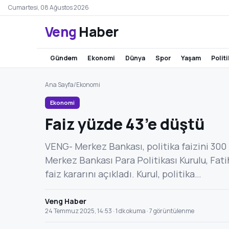
Cumartesi, 08 Ağustos 2026
Veng
Haber
gündem
ekonomi
dünya
spor
yaşam
polit
Ana Sayfa
/
Ekonomi
Ekonomi
Faiz yüzde 43’e düştü
VENG- Merkez Bankası, politika faizini 300
Merkez Bankası Para Politikası Kurulu, Fat
faiz kararını açıkladı. Kurul, politika…
Veng Haber
24 Temmuz 2025, 14:53 · 1 dk okuma · 7 görüntülenme