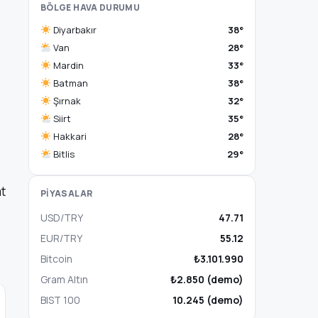
BÖLGE HAVA DURUMU
Diyarbakır
38°
Van
28°
Mardin
33°
Batman
38°
Şırnak
32°
Siirt
35°
Hakkari
28°
Bitlis
29°
at
PİYASALAR
USD/TRY
47.71
EUR/TRY
55.12
Bitcoin
₺3.101.990
Gram Altın
₺2.850 (demo)
BIST 100
10.245 (demo)