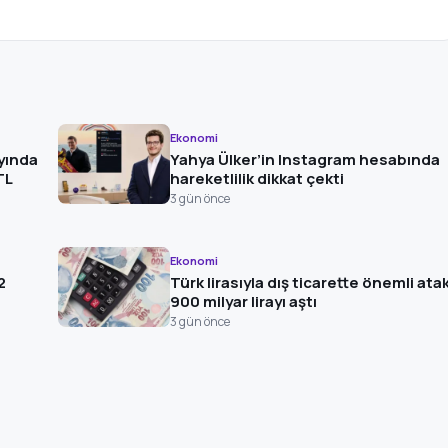
Ekonomi
yında
Yahya Ülker’in Instagram hesabında
TL
hareketlilik dikkat çekti
3 gün önce
Ekonomi
2
Türk lirasıyla dış ticarette önemli ata
900 milyar lirayı aştı
3 gün önce