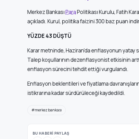
Merkez Bankası
Para
Politikası Kurulu, Fatih Ka
açıkladı. Kurul, politika faizini 300 baz puan ind
YÜZDE 43 DÜŞTÜ
Karar metninde, Haziran’da enflasyonun yatay sey
Talep koşullarının dezenflasyonist etkisinin arttı
enflasyon sürecini tehdit ettiği vurgulandı.
Enflasyon beklentileri ve fiyatlama davranışlarını
istikrarına kadar sürdürüleceği kaydedildi.
#merkez bankası
BU HABERİ PAYLAŞ