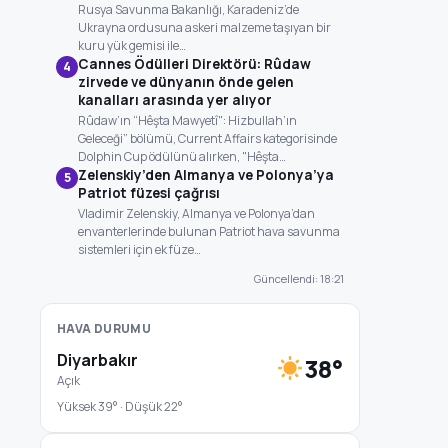
Rusya Savunma Bakanlığı, Karadeniz’de
Ukrayna ordusuna askeri malzeme taşıyan bir
kuru yük gemisi ile…
Cannes Ödülleri Direktörü: Rûdaw
4
zirvede ve dünyanın önde gelen
kanalları arasında yer alıyor
Rûdaw’ın “Hêşta Mawyetî": Hizbullah’ın
Geleceği” bölümü, Current Affairs kategorisinde
Dolphin Cup ödülünü alırken, "Hêşta…
Zelenskiy’den Almanya ve Polonya’ya
5
Patriot füzesi çağrısı
Vladimir Zelenskiy, Almanya ve Polonya’dan
envanterlerinde bulunan Patriot hava savunma
sistemleri için ek füze…
Güncellendi: 18:21
HAVA DURUMU
Diyarbakır
38°
Açık
Yüksek 39° · Düşük 22°