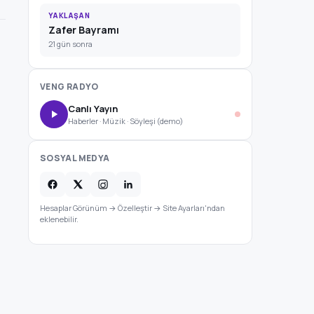
YAKLAŞAN
Zafer Bayramı
21 gün sonra
VENG RADYO
Canlı Yayın
Haberler · Müzik · Söyleşi (demo)
SOSYAL MEDYA
Hesaplar Görünüm → Özelleştir → Site Ayarları'ndan
eklenebilir.