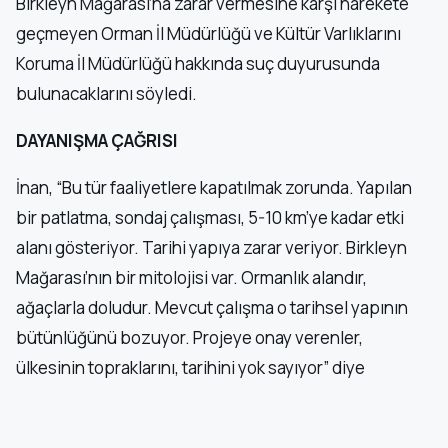
Birkleyn Mağarası’na zarar vermesine karşı harekete
geçmeyen Orman İl Müdürlüğü ve Kültür Varlıklarını
Koruma İl Müdürlüğü hakkında suç duyurusunda
bulunacaklarını söyledi.
DAYANIŞMA ÇAĞRISI
İnan, “Bu tür faaliyetlere kapatılmak zorunda. Yapılan
bir patlatma, sondaj çalışması, 5-10 km’ye kadar etki
alanı gösteriyor. Tarihi yapıya zarar veriyor. Birkleyn
Mağarası’nın bir mitolojisi var. Ormanlık alandır,
ağaçlarla doludur. Mevcut çalışma o tarihsel yapının
bütünlüğünü bozuyor. Projeye onay verenler,
ülkesinin topraklarını, tarihini yok sayıyor” diye
konuştu.
İnan, sivil toplum ve ekoloji örgütlerini köy halkıyla