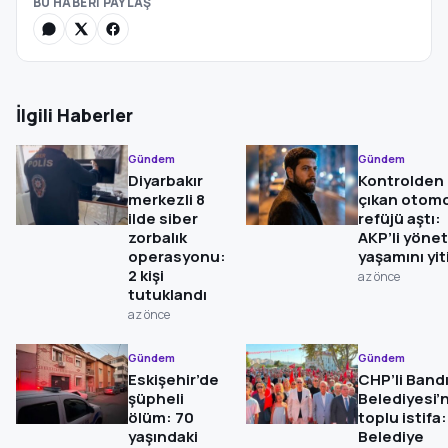
BU HABERİ PAYLAŞ
İlgili Haberler
Gündem
Gündem
Diyarbakır
Kontrolden
merkezli 8
çıkan otomo
ilde siber
refüjü aştı:
zorbalık
AKP’li yönet
operasyonu:
yaşamını yit
2 kişi
az önce
tutuklandı
az önce
Gündem
Gündem
Eskişehir’de
CHP’li Band
şüpheli
Belediyesi’
ölüm: 70
toplu istifa:
yaşındaki
Belediye