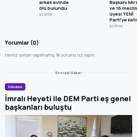
erkek evinde
Başkanı Mir
ölü bulundu
ve 16 mecli
üyesi YENİ
az önce
Parti’ye katı
az önce
Yorumlar (0)
Henüz yorum yapılmamış. İlk yorumu siz yapın.
Sonraki Haber
Gündem
İmralı Heyeti ile DEM Parti eş genel
başkanları buluştu