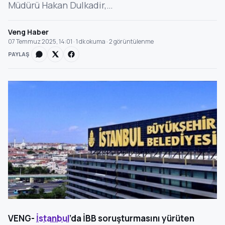
Müdürü Hakan Dulkadir,…
Veng Haber
07 Temmuz 2025, 14:01 · 1 dk okuma · 2 görüntülenme
PAYLAŞ
VENG-
İstanbul
’da İBB soruşturmasını yürüten