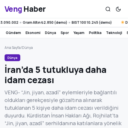
Veng
Haber
.090.002
Gram Altın ₺2.850 (demo)
BIST 100 10.245 (demo)
Diya
●
●
gündem
ekonomi
dünya
spor
yaşam
politika
teknoloji
Ana Sayfa
/
Dünya
Dünya
İran’da 5 tutukluya daha
idam cezası
VENG- “Jin, jiyan, azadî” eylemleriyle bağlantılı
oldukları gerekçesiyle gözaltına alınarak
tutuklanan 5 kişiye daha idam cezası verildiğini
duyurdu. Kürdistan İnsan Hakları Ağı, Rojhilat’ta
“Jin, jiyan, azadî” serhildanına katılanlara yönelik