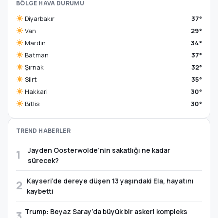
BÖLGE HAVA DURUMU
Diyarbakır
37°
Van
29°
Mardin
34°
Batman
37°
Şırnak
32°
Siirt
35°
Hakkari
30°
Bitlis
30°
TREND HABERLER
Jayden Oosterwolde’nin sakatlığı ne kadar
1
sürecek?
Kayseri’de dereye düşen 13 yaşındaki Ela, hayatını
2
kaybetti
Trump: Beyaz Saray’da büyük bir askeri kompleks
3