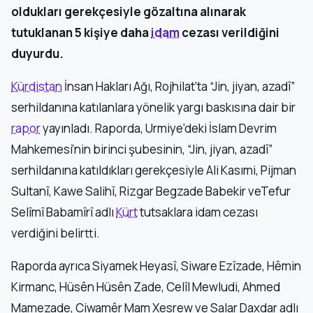
oldukları gerekçesiyle gözaltına alınarak
tutuklanan 5 kişiye daha
idam
cezası verildiğini
duyurdu.
Kürdistan
İnsan Hakları Ağı, Rojhilat’ta “Jin, jiyan, azadî”
serhildanına katılanlara yönelik yargı baskısına dair bir
rapor
yayınladı. Raporda, Urmiye’deki İslam Devrim
Mahkemesi’nin birinci şubesinin, “Jin, jiyan, azadî”
serhildanına katıldıkları gerekçesiyle Ali Kasımi, Pijman
Sultanî, Kawe Salihî, Rizgar Begzade Babekir veTefur
Selîmî Babamîrî adlı
Kürt
tutsaklara idam cezası
verdiğini belirtti.
Raporda ayrıca Siyamek Heyasî, Siware Ezîzade, Hêmin
Kirmanc, Hüsên Hüsên Zade, Celîl Mewludi, Ahmed
Mamezade, Ciwamêr Mam Xesrew ve Salar Daxdar adlı