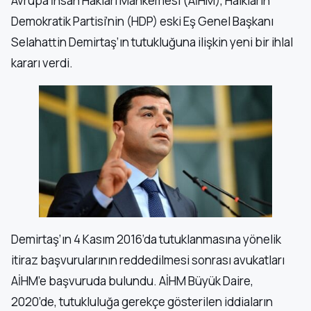
Avrupa İnsan Hakları Mahkemesi (AİHM), Halkların
Demokratik Partisi’nin (HDP) eski Eş Genel Başkanı
Selahattin Demirtaş’ın tutukluğuna ilişkin yeni bir ihlal
kararı verdi.
Demirtaş’ın 4 Kasım 2016’da tutuklanmasına yönelik
itiraz başvurularının reddedilmesi sonrası avukatları
AİHM’e başvuruda bulundu. AİHM Büyük Daire,
2020’de, tutukluluğa gerekçe gösterilen iddiaların