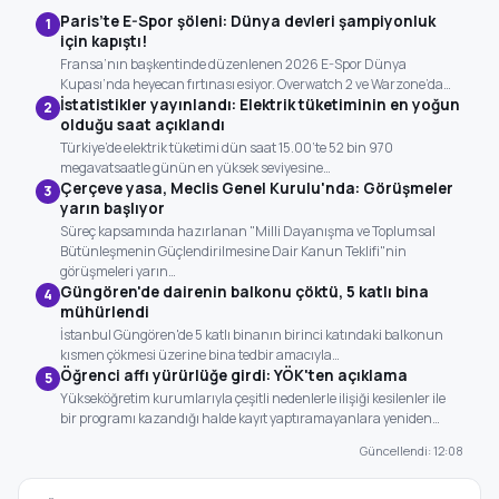
Paris’te E-Spor şöleni: Dünya devleri şampiyonluk
1
için kapıştı!
Fransa’nın başkentinde düzenlenen 2026 E-Spor Dünya
Kupası’nda heyecan fırtınası esiyor. Overwatch 2 ve Warzone’da…
İstatistikler yayınlandı: Elektrik tüketiminin en yoğun
2
olduğu saat açıklandı
Türkiye’de elektrik tüketimi dün saat 15.00’te 52 bin 970
megavatsaatle günün en yüksek seviyesine…
Çerçeve yasa, Meclis Genel Kurulu'nda: Görüşmeler
3
yarın başlıyor
Süreç kapsamında hazırlanan "Milli Dayanışma ve Toplumsal
Bütünleşmenin Güçlendirilmesine Dair Kanun Teklifi"nin
görüşmeleri yarın…
Güngören'de dairenin balkonu çöktü, 5 katlı bina
4
mühürlendi
İstanbul Güngören'de 5 katlı binanın birinci katındaki balkonun
kısmen çökmesi üzerine bina tedbir amacıyla…
Öğrenci affı yürürlüğe girdi: YÖK'ten açıklama
5
Yükseköğretim kurumlarıyla çeşitli nedenlerle ilişiği kesilenler ile
bir programı kazandığı halde kayıt yaptıramayanlara yeniden…
Güncellendi: 12:08