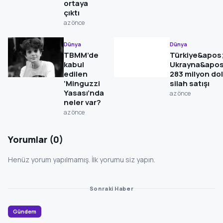
ortaya
çıktı
az önce
Dünya
Dünya
TBMM’de
Türkiye&apos
kabul
Ukrayna&apos
edilen
283 milyon dol
‘Minguzzi
silah satışı
Yasası’nda
az önce
neler var?
az önce
Yorumlar (0)
Henüz yorum yapılmamış. İlk yorumu siz yapın.
Sonraki Haber
Gündem