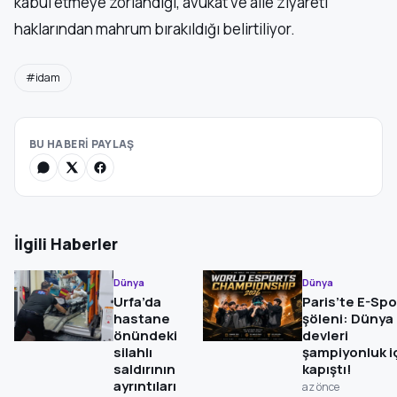
kabul etmeye zorlandığı, avukat ve aile ziyareti
haklarından mahrum bırakıldığı belirtiliyor.
#idam
BU HABERİ PAYLAŞ
İlgili Haberler
Dünya
Dünya
Urfa’da
Paris’te E-Spo
hastane
şöleni: Dünya
önündeki
devleri
silahlı
şampiyonluk i
saldırının
kapıştı!
ayrıntıları
az önce