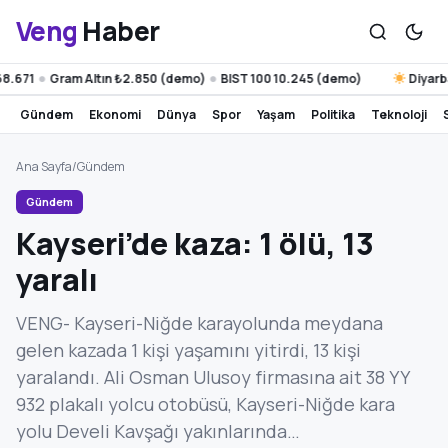
Veng
Haber
Gram Altın ₺2.850 (demo)
BIST 100 10.245 (demo)
Diyarbakır 2
●
●
gündem
ekonomi
dünya
spor
yaşam
politika
teknoloji
Ana Sayfa
/
Gündem
Gündem
Kayseri’de kaza: 1 ölü, 13
yaralı
VENG- Kayseri-Niğde karayolunda meydana
gelen kazada 1 kişi yaşamını yitirdi, 13 kişi
yaralandı. Ali Osman Ulusoy firmasına ait 38 YY
932 plakalı yolcu otobüsü, Kayseri-Niğde kara
yolu Develi Kavşağı yakınlarında…