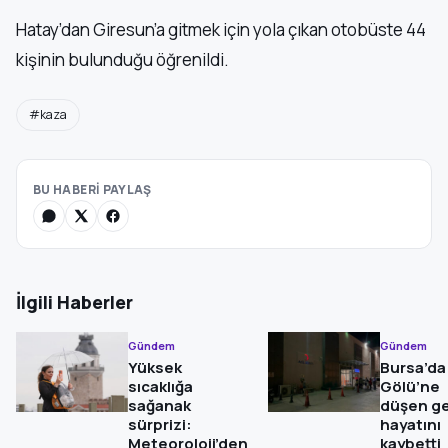
Hatay’dan Giresun’a gitmek için yola çıkan otobüste 44
kişinin bulunduğu öğrenildi.
#kaza
BU HABERİ PAYLAŞ
İlgili Haberler
Gündem
Gündem
Yüksek
Bursa’da 
sıcaklığa
Gölü’ne
sağanak
düşen g
sürprizi:
hayatını
Meteoroloji’den
kaybetti