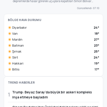
depremlerde hasar görerek uçuşlara kapatılan Simon Bolivar…
Güncellendi: 07:10
BÖLGE HAVA DURUMU
Diyarbakır
24°
Van
18°
Mardin
27°
Batman
23°
Şırnak
25°
Siirt
24°
Hakkari
19°
Bitlis
17°
TREND HABERLER
Trump: Beyaz Saray’da büyük bir askeri kompleks
1
inşa etmeye başladım