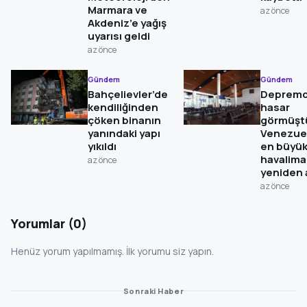
Marmara ve
az önce
Akdeniz’e yağış
uyarısı geldi
az önce
Gündem
Gündem
Bahçelievler’de
Deprem
kendiliğinden
hasar
çöken binanın
görmüşt
yanındaki yapı
Venezuel
yıkıldı
en büyü
havalima
az önce
yeniden a
az önce
Yorumlar (0)
Henüz yorum yapılmamış. İlk yorumu siz yapın.
Sonraki Haber