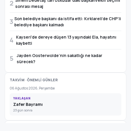
Sinem Dedetaş’tan Üsküdar’daki başkanvekili seçimi
2
sonrası mesaj
Son belediye başkanı da istifa etti: Kırklareli’de CHP’li
3
belediye başkanı kalmadı
Kayseri’de dereye düşen 13 yaşındaki Ela, hayatını
4
kaybetti
Jayden Oosterwolde’nin sakatlığı ne kadar
5
sürecek?
TAKVİM · ÖNEMLİ GÜNLER
06 Ağustos 2026, Perşembe
YAKLAŞAN
Zafer Bayramı
23 gün sonra
VENG RADYO