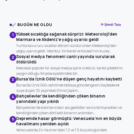
BUGÜN NE OLDU
⟳ Şimdi Tara
Yüksek sıcaklığa sağanak sürprizi: Meteoroloji'den
1
Marmara ve Akdeniz'e yağış uyarısı geldi
Yurtta kavurucu sıcaklar etkisini sürdürürken Meteoroloji'den
yağış uyarısı geldi. İstanbul, Kırklareli ve Kocaeli'nin kuzey…
Sosyal medya fenomeni canlı yayında vurularak
2
öldürüldü
Meksikalı popüler bir sosyal medya içerik üreticisi, kartel şiddetinin
yaygın olduğu Sinaloa eyaletindeki bir…
Bursa'da İznik Gölü'ne düşen genç hayatını kaybetti
3
Bursa'da İznik Gölü sahilinde iddiaya göre dengesini kaybederek
suya düşen 32 yaşındaki Emre Çapkın,…
Bahçelievler'de kendiliğinden çöken binanın
4
yanındaki yapı yıkıldı
Bahçelievler'de kolonlarından ses geldikten sonra tahliye edilen ve
kendiliğinden çöken dört katlı binanın ardından,…
Depremde hasar görmüştü: Venezuela'nın en büyük
5
havalimanı yeniden açıldı
Venezuela'da 24 Haziran'daki 7,2 ve 7,5 büyüklüğündeki