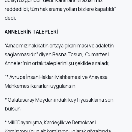
dolayı üzgündür’ dedi. Kararlara itirazlarımız
reddedildi; tüm hak arama yolları bizlere kapatıldı”
dedi.
ANNELERİN TALEPLERİ
“Amacımız hakikatin ortaya çıkarılması ve adaletin
sağlanmasıdır” diyen Besna Tosun, Cumartesi
Anneleri’nin ortak taleplerini şu şekilde sıraladı;
“* Avrupa İnsan Hakları Mahkemesi ve Anayasa
Mahkemesi kararları uygulansın
* Galatasaray Meydanı’ndaki keyfi yasaklama son
bulsun
* Millî Dayanışma, Kardeşlik ve Demokrasi
Komisyonu’nun alt komisyonu olarak gözaltında