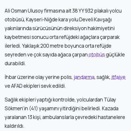
Ali Osman Ulusoy firmasına ait 38 YY 932 plakalı yolcu
otobüsü, Kayseri-Niğde kara yolu Develi Kavşağı
yakınlarında sürücüsünün direksiyon hakimiyetini
kaybetmesi sonucu orta refüjdeki ağaçlara çarparak
ilerledi. Yaklaşık 200 metre boyunca orta refüjde
seyreden ve çok sayıda ağaca çarpan
otobüs
güçlükle
durabildi.
İhbar üzerine olay yerine polis,
jandarma
, sağlık,
itfaiye
ve AFAD ekipleri sevk edildi.
Sağlık ekipleri yaptığı kontrolde, yolculardan Tülay
Sökmen’in (41) yaşamını yitirdiğini belirledi. Kazada
yaralanan 13 kişi, ambulanslarla çevredeki hastanelere
kaldırıldı.