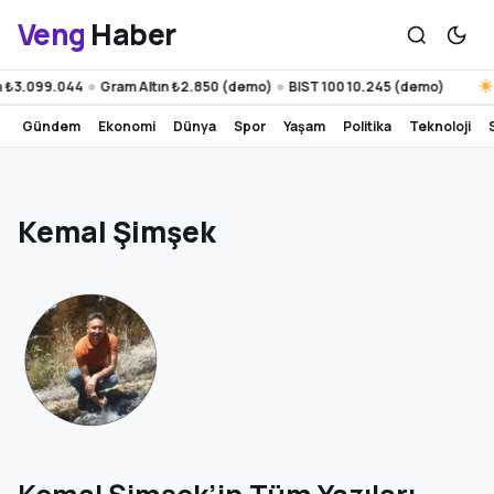
Veng
Haber
n ₺3.099.044
Gram Altın ₺2.850 (demo)
BIST 100 10.245 (demo)
●
●
gündem
ekonomi
dünya
spor
yaşam
politika
teknoloji
Kemal Şimşek