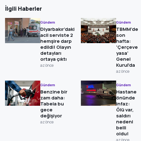
İlgili Haberler
Gündem
Gündem
Diyarbakır’daki
TBMM’de
acil serviste 2
son
hemşire darp
hafta:
edildi! Olayın
‘Çerçeve
detayları
yasa’
ortaya çıktı
Genel
Kurul’da
az önce
az önce
Gündem
Gündem
Benzine bir
Hastane
zam daha:
önünde
Tabela bu
infaz:
gece
Ölü var,
değişiyor
saldırı
nedeni
az önce
belli
oldu!
az önce