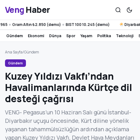
Veng
Haber
Gram Altın ₺2.850 (demo)
BIST 100 10.245 (demo)
Diyarbakır 39°
●
●
gündem
ekonomi
dünya
spor
yaşam
politika
teknoloji
Ana Sayfa
/
Gündem
Gündem
Kuzey Yıldızı Vakfı’ndan
Havalimanlarında Kürtçe dil
desteği çağrısı
VENG- Pegasus’un 10 Haziran Salı günü İstanbul-
Diyarbakır uçuşu öncesinde, Kürt diline yönelik
yaşanan tahammülsüzlüğün ardından açıklama
yapan Kuzey Yıldızı Vakfı, Devlet Hava Meydanları