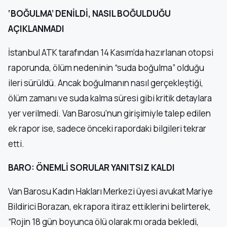
‘BOĞULMA’ DENİLDİ, NASIL BOĞULDUĞU
AÇIKLANMADI
İstanbul ATK tarafından 14 Kasım’da hazırlanan otopsi
raporunda, ölüm nedeninin “suda boğulma” olduğu
ileri sürüldü. Ancak boğulmanın nasıl gerçekleştiği,
ölüm zamanı ve suda kalma süresi gibi kritik detaylara
yer verilmedi. Van Barosu’nun girişimiyle talep edilen
ek rapor ise, sadece önceki rapordaki bilgileri tekrar
etti.
BARO: ÖNEMLİ SORULAR YANITSIZ KALDI
Van Barosu Kadın Hakları Merkezi üyesi avukat Mariye
Bildirici Borazan, ek rapora itiraz ettiklerini belirterek,
“Rojin 18 gün boyunca ölü olarak mı orada bekledi,