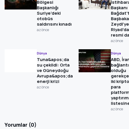
Bölgesi
İstihbar
Başkanlığı
Başkanı
Suriye’deki
Bağdat’
otobüs
Başbak
saldırısını kınadı
Zeydi’ye
Riyad’d
az önce
resmi d
az önce
Dünya
Dünya
Tuna&apos;da
ABD, İra
su çekildi: Orta
bağlantıl
ve Güneydoğu
olduğu
Avrupa&apos;da
gerekçe
enerji krizi
iki kript
para
az önce
platfor
yaptırım
listesine
az önce
Yorumlar (0)