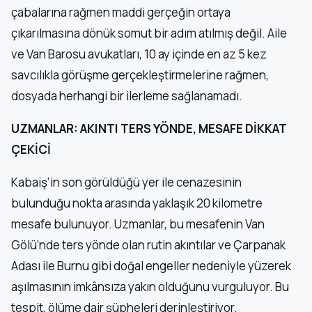
çabalarına rağmen maddi gerçeğin ortaya
çıkarılmasına dönük somut bir adım atılmış değil. Aile
ve Van Barosu avukatları, 10 ay içinde en az 5 kez
savcılıkla görüşme gerçekleştirmelerine rağmen,
dosyada herhangi bir ilerleme sağlanamadı.
UZMANLAR: AKINTI TERS YÖNDE, MESAFE DİKKAT
ÇEKİCİ
Kabaiş’in son görüldüğü yer ile cenazesinin
bulunduğu nokta arasında yaklaşık 20 kilometre
mesafe bulunuyor. Uzmanlar, bu mesafenin Van
Gölü’nde ters yönde olan rutin akıntılar ve Çarpanak
Adası ile Burnu gibi doğal engeller nedeniyle yüzerek
aşılmasının imkânsıza yakın olduğunu vurguluyor. Bu
tespit, ölüme dair şüpheleri derinleştiriyor.