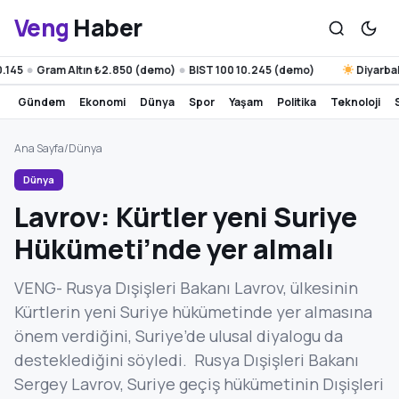
Veng
Haber
Gram Altın ₺2.850 (demo)
BIST 100 10.245 (demo)
Diyarbakır 31°
●
gündem
ekonomi
dünya
spor
yaşam
politika
teknoloji
Ana Sayfa
/
Dünya
Dünya
Lavrov: Kürtler yeni Suriye
Hükümeti’nde yer almalı
VENG- Rusya Dışişleri Bakanı Lavrov, ülkesinin
Kürtlerin yeni Suriye hükümetinde yer almasına
önem verdiğini, Suriye’de ulusal diyalogu da
desteklediğini söyledi. Rusya Dışişleri Bakanı
Sergey Lavrov, Suriye geçiş hükümetinin Dışişleri