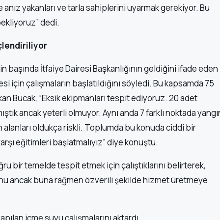
nız yakanları ve tarla sahiplerini uyarmak gerekiyor. Bu
bekliyoruz” dedi.
lendiriliyor
n başında İtfaiye Dairesi Başkanlığının geldiğini ifade eden
i için çalışmaların başlatıldığını söyledi. Bu kapsamda 75
an Bucak, “Eksik ekipmanları tespit ediyoruz. 20 adet
ıştık ancak yeterli olmuyor. Aynı anda 7 farklı noktada yangı
n alanları oldukça riskli. Toplumda bu konuda ciddi bir
arşı eğitimleri başlatmalıyız” diye konuştu.
ru bir temelde tespit etmek için çalıştıklarını belirterek,
unu ancak buna rağmen özverili şekilde hizmet üretmeye
apılan içme suyu çalışmalarını aktardı.