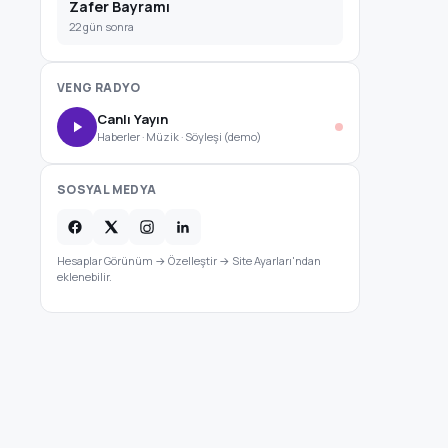
Zafer Bayramı
22 gün sonra
VENG RADYO
Canlı Yayın
Haberler · Müzik · Söyleşi (demo)
SOSYAL MEDYA
Hesaplar Görünüm → Özelleştir → Site Ayarları'ndan
eklenebilir.