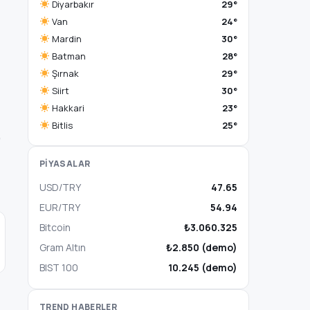
Diyarbakır
29°
Van
24°
Mardin
30°
Batman
28°
Şırnak
29°
Siirt
30°
Hakkari
23°
Bitlis
25°
”
PİYASALAR
USD/TRY
47.65
EUR/TRY
54.94
Bitcoin
₺3.060.325
Gram Altın
₺2.850 (demo)
BIST 100
10.245 (demo)
TREND HABERLER