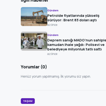
İlgili Haberler
Gündem
Petrolde fiyatlarında yükseliş
sürüyor: Brent 83 doları aştı
az önce
Gündem
Deprem sanığı MADO’nun sahiple
kamudan ihale yağdı: Polisevi ve
belediyeye milyonluk tatlı sattı
az önce
Yorumlar (0)
Henüz yorum yapılmamış. İlk yorumu siz yapın.
YAŞAM