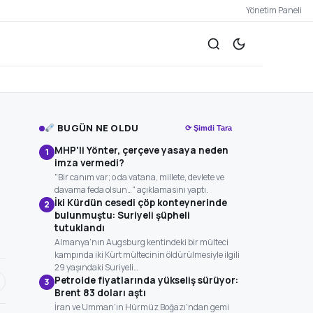
Yönetim Paneli
BUGÜN NE OLDU
⟳ Şimdi Tara
MHP'li Yönter, çerçeve yasaya neden
1
imza vermedi?
"Bir canım var; o da vatana, millete, devlete ve
davama feda olsun…" açıklamasını yaptı.
İki Kürdün cesedi çöp konteynerinde
2
bulunmuştu: Suriyeli şüpheli
tutuklandı
Almanya'nın Augsburg kentindeki bir mülteci
kampında iki Kürt mültecinin öldürülmesiyle ilgili
29 yaşındaki Suriyeli…
Petrolde fiyatlarında yükseliş sürüyor:
3
Brent 83 doları aştı
İran ve Umman'ın Hürmüz Boğazı'ndan gemi