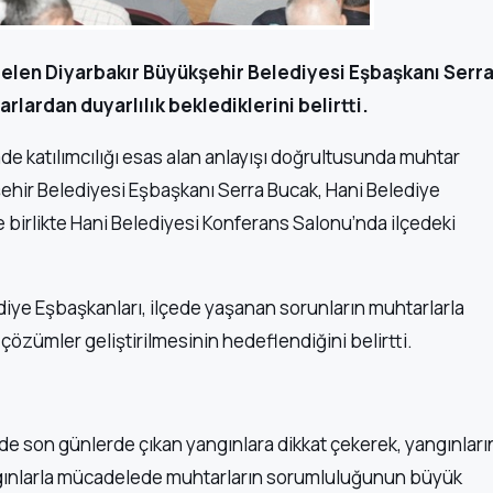
gelen Diyarbakır Büyükşehir Belediyesi Eşbaşkanı Serr
lardan duyarlılık beklediklerini belirtti.
de katılımcılığı esas alan anlayışı doğrultusunda muhtar
hir Belediyesi Eşbaşkanı Serra Bucak, Hani Belediye
e birlikte Hani Belediyesi Konferans Salonu’nda ilçedeki
diye Eşbaşkanları, ilçede yaşanan sorunların muhtarlarla
 çözümler geliştirilmesinin hedeflendiğini belirtti.
e son günlerde çıkan yangınlara dikkat çekerek, yangınları
angınlarla mücadelede muhtarların sorumluluğunun büyük