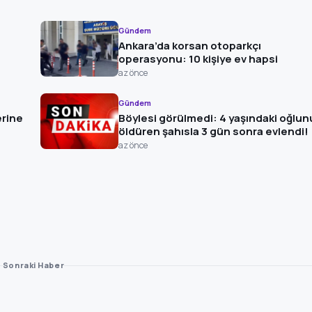
Gündem
Ankara’da korsan otoparkçı
operasyonu: 10 kişiye ev hapsi
az önce
Gündem
rine
Böylesi görülmedi: 4 yaşındaki oğlun
öldüren şahısla 3 gün sonra evlendi!
az önce
Sonraki Haber