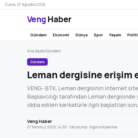
Cuma, 07 Ağustos 2026
Veng
Haber
gündem
ekonomi
dünya
spor
yaşam
polit
Ana Sayfa
/
Gündem
Gündem
Leman dergisine erişim 
VENG- BTK, Leman dergisinin internet sites
Başsavcılığı tarafından Leman dergisinde y
iddia edilen karikatürle ilgili başlatılan 
Veng Haber
01 Temmuz 2025, 14:38 · 1 dk okuma · 9 görüntülenme