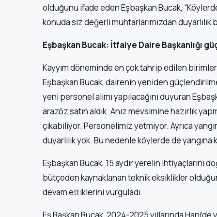
olduğunu ifade eden Eşbaşkan Bucak, “Köylerde a
konuda siz değerli muhtarlarımızdan duyarlılık 
Eşbaşkan Bucak: İtfaiye Daire Başkanlığı güç
Kayyım döneminde en çok tahrip edilen birimleri
Eşbaşkan Bucak, dairenin yeniden güçlendirilmes
yeni personel alımı yapılacağını duyuran Eşbaşk
arazöz satın aldık. Anız mevsimine hazırlık yapm
çıkabiliyor. Personelimiz yetmiyor. Ayrıca yangı
duyarlılık yok. Bu nedenle köylerde de yangına k
Eşbaşkan Bucak, 15 aydır yerelin ihtiyaçlarını doğ
bütçeden kaynaklanan teknik eksiklikler olduğ
devam ettiklerini vurguladı.
Eş Başkan Bucak, 2024-2025 yıllarında Hani’de y