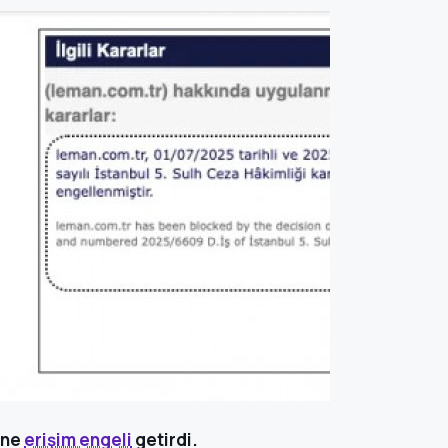
ine
erişim engeli
getirdi.