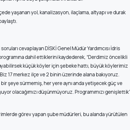
çede yaşanan yol, kanalizasyon, ilaçlama, altyapı ve durak
paylaştı.
i soruları cevaplayan DİSKİ Genel Müdür Yardımcısı İdris
 programına dahil ettiklerini kaydederek, “Derdimiz öncelikli
yabilirsek küçük köyler için şebeke hattı, büyük köylerimiz
. Biz 17 merkez ilçe ve 2 binin üzerinde alana bakıyoruz.
e bir şeye sürmemiş, her yere aynı anda yetişecek güç ve
uşuyor olacağımızı düşünmüyoruz. Programımızı genişlettik
 birimlerde görev yapan şube müdürleri, bu alanda yürütülen