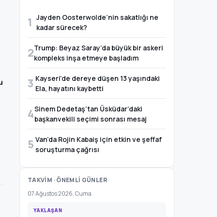
Jayden Oosterwolde’nin sakatlığı ne
1
kadar sürecek?
Trump: Beyaz Saray’da büyük bir askeri
2
kompleks inşa etmeye başladım
Kayseri’de dereye düşen 13 yaşındaki
3
u
Ela, hayatını kaybetti
Sinem Dedetaş’tan Üsküdar’daki
4
başkanvekili seçimi sonrası mesaj
Van’da Rojin Kabaiş için etkin ve şeffaf
5
soruşturma çağrısı
TAKVİM · ÖNEMLİ GÜNLER
07 Ağustos 2026, Cuma
YAKLAŞAN