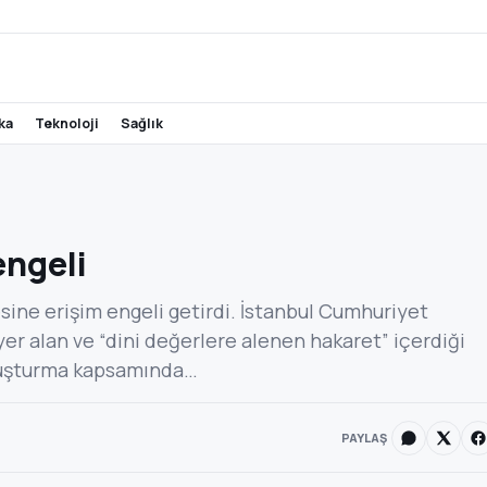
ika
teknoloji
sağlık
engeli
ine erişim engeli getirdi. İstanbul Cumhuriyet
er alan ve “dini değerlere alenen hakaret” içerdiği
soruşturma kapsamında…
PAYLAŞ