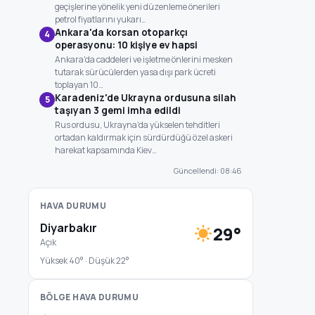
geçişlerine yönelik yeni düzenleme önerileri
petrol fiyatlarını yukarı…
Ankara'da korsan otoparkçı
4
operasyonu: 10 kişiye ev hapsi
Ankara'da caddeleri ve işletme önlerini mesken
tutarak sürücülerden yasa dışı park ücreti
toplayan 10…
Karadeniz'de Ukrayna ordusuna silah
5
taşıyan 3 gemi imha edildi
Rus ordusu, Ukrayna'da yükselen tehditleri
ortadan kaldırmak için sürdürdüğü özel askeri
harekat kapsamında Kiev…
Güncellendi: 08:46
HAVA DURUMU
Diyarbakır
29°
Açık
Yüksek 40° · Düşük 22°
BÖLGE HAVA DURUMU