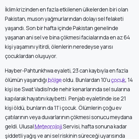
İklim krizinden en fazla etkilenen ülkelerden biri olan
Pakistan, muson yağmurlarından dolayı sel felaketi
yaşandı. Son bir hafta içinde Pakistan genelinde
yaşanan ani sel ve bina çökmesi facialarında en az 64
kişi yaşamını yitirdi, ölenlerin neredeyse yarısı
çocuklardan oluşuyor.
Hayber-Pahtunkhwa eyaleti, 23 can kaybıyla en fazla
ölümün yaşandığı
bölge
oldu. Bunlardan 10’u
çocuk
, 14
kişi ise Swat Vadisi’nde nehir kenarlarında sel sularına
kapılarak hayatını kaybetti. Penjab eyaletinde ise 21
kişi öldü, bunların da 11’i çocuk. Ölümlerin çoğu ev
çatılarının veya duvarlarının çökmesi sonucu meydana
geldi. Ulusal
Meteoroloji
Servisi, hafta sonuna kadar
şiddetli yağış ve ani sel riskinin süreceği uyarısında