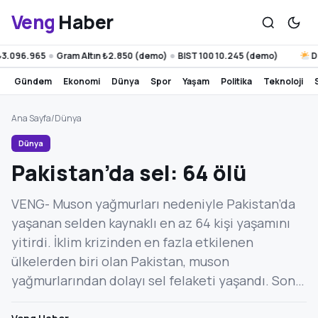
Veng
Haber
.096.965
Gram Altın ₺2.850 (demo)
BIST 100 10.245 (demo)
Diya
●
●
gündem
ekonomi
dünya
spor
yaşam
politika
teknoloji
Ana Sayfa
/
Dünya
Dünya
Pakistan’da sel: 64 ölü
VENG- Muson yağmurları nedeniyle Pakistan’da
yaşanan selden kaynaklı en az 64 kişi yaşamını
yitirdi. İklim krizinden en fazla etkilenen
ülkelerden biri olan Pakistan, muson
yağmurlarından dolayı sel felaketi yaşandı. Son…