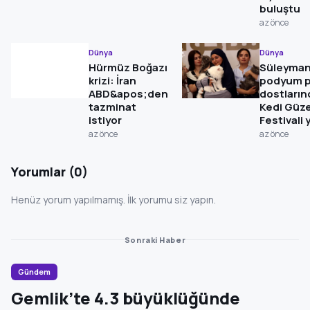
buluştu
az önce
Dünya
Dünya
Hürmüz Boğazı
Süleyman
krizi: İran
podyum pa
ABD&apos;den
dostlarınd
tazminat
Kedi Güze
istiyor
Festivali 
az önce
az önce
Yorumlar (0)
Henüz yorum yapılmamış. İlk yorumu siz yapın.
Sonraki Haber
Gündem
Gemlik’te 4.3 büyüklüğünde