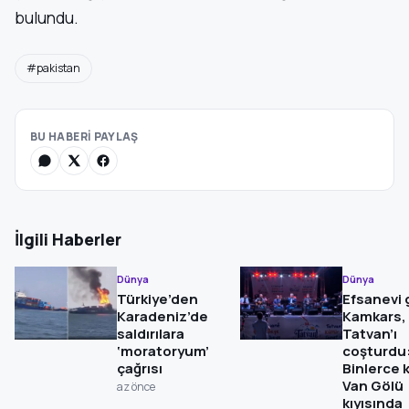
bulundu.
#pakistan
BU HABERİ PAYLAŞ
İlgili Haberler
Dünya
Dünya
Türkiye’den
Efsanevi 
Karadeniz’de
Kamkars,
saldırılara
Tatvan’ı
‘moratoryum’
coşturdu
çağrısı
Binlerce k
Van Gölü
az önce
kıyısında