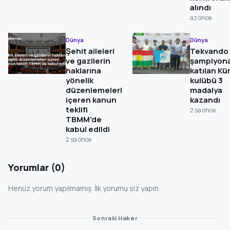
alındı
az önce
Dünya
Dünya
Şehit aileleri
Tekvando
ve gazilerin
şampiyon
haklarına
katılan Kü
yönelik
kulübü 3
düzenlemeleri
madalya
içeren kanun
kazandı
teklifi
2 sa önce
TBMM’de
kabul edildi
2 sa önce
Yorumlar (0)
Henüz yorum yapılmamış. İlk yorumu siz yapın.
Sonraki Haber