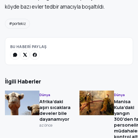
köyde bazı evler tedbir amacıyla boşaltıldı.
#portekiz
BU HABERİ PAYLAŞ
İlgili Haberler
Dünya
Dünya
Afrika’daki
Manisa
aşırı sıcaklara
Kula’daki
develer bile
yangın
dayanamıyor
300’den f
personeli
az önce
müdahales
kontrol al