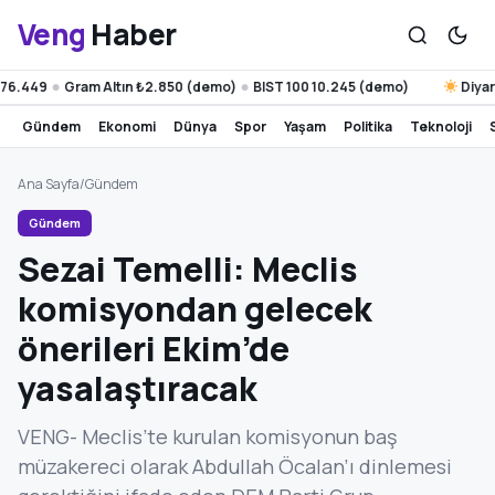
Veng
Haber
449
Gram Altın ₺2.850 (demo)
BIST 100 10.245 (demo)
Diyarbakı
●
●
gündem
ekonomi
dünya
spor
yaşam
politika
teknoloji
Ana Sayfa
/
Gündem
Gündem
Sezai Temelli: Meclis
komisyondan gelecek
önerileri Ekim’de
yasalaştıracak
VENG- Meclis’te kurulan komisyonun baş
müzakereci olarak Abdullah Öcalan’ı dinlemesi