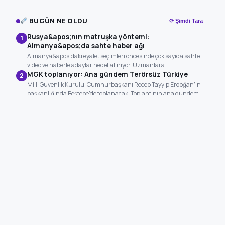
BUGÜN NE OLDU
⟳ Şimdi Tara
Rusya&apos;nın matruşka yöntemi:
1
Almanya&apos;da sahte haber ağı
Almanya&apos;daki eyalet seçimleri öncesinde çok sayıda sahte
video ve haberle adaylar hedef alınıyor. Uzmanlara…
MGK toplanıyor: Ana gündem Terörsüz Türkiye
2
Milli Güvenlik Kurulu, Cumhurbaşkanı Recep Tayyip Erdoğan'ın
başkanlığında Beştepe'de toplanacak. Toplantının ana gündem
maddesini…
Meteoroloji saat verdi: Aşırı sıcakların ortasında gök
3
gürültülü sağanak ve sert rüzgar alarmı
Kavurucu sıcaklar yurdu terk etmezken Meteoroloji Genel
Müdürlüğü’nden çok sayıda il için ani gök…
Afgan kadın futbolcular FIFA'nın tanıma kararı
4
sonrası ilk milli maçlarını yaptı
Yurt dışında yaşayan Afgan kadın futbolculardan seçilen 23 kişilik
kadro, Cook Adaları'na karşı iki…
Yüksek sıcaklığa sağanak sürprizi: Meteoroloji'den
5
Marmara ve Akdeniz'e yağış uyarısı geldi
Yurtta kavurucu sıcaklar etkisini sürdürürken Meteoroloji'den
yağış uyarısı geldi. İstanbul, Kırklareli ve Kocaeli'nin kuzey…