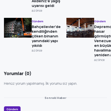
Akdeniz’e yağış
uyarısı geldi
az önce
Gündem
Gündem
Bahçelievler’de
Deprem
kendiliğinden
hasar
çöken binanın
görmüşt
yanındaki yapı
Venezuel
yıkıldı
en büyü
havalima
az önce
yeniden a
az önce
Yorumlar (0)
Henüz yorum yapılmamış. İlk yorumu siz yapın.
Sonraki Haber
Gündem