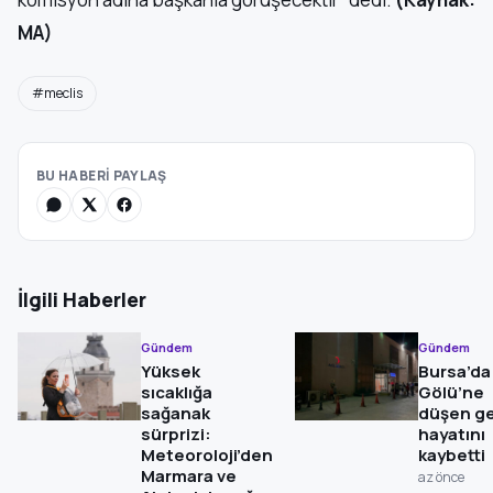
MA)
#meclis
BU HABERİ PAYLAŞ
İlgili Haberler
Gündem
Gündem
Yüksek
Bursa’da 
sıcaklığa
Gölü’ne
sağanak
düşen g
sürprizi:
hayatını
Meteoroloji’den
kaybetti
Marmara ve
az önce