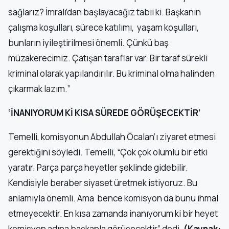
sağlarız? İmralı’dan başlayacağız tabii ki. Başkanın
çalışma koşulları, sürece katılımı, yaşam koşulları,
bunların iyileştirilmesi önemli. Çünkü baş
müzakerecimiz. Çatışan taraflar var. Bir taraf sürekli
kriminal olarak yapılandırılır. Bu kriminal olma halinden
çıkarmak lazım.”
‘İNANIYORUM Kİ KISA SÜREDE GÖRÜŞECEKTİR’
Temelli, komisyonun Abdullah Öcalan’ı ziyaret etmesi
gerektiğini söyledi. Temelli, “Çok çok olumlu bir etki
yaratır. Parça parça heyetler şeklinde gidebilir.
Kendisiyle beraber siyaset üretmek istiyoruz. Bu
anlamıyla önemli. Ama bence komisyon da bunu ihmal
etmeyecektir. En kısa zamanda inanıyorum ki bir heyet
komisyon adına başkanla görüşecektir” dedi.
(Kaynak: