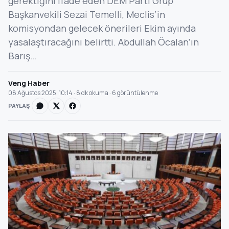
gerektiğini ifade eden DEM Parti Grup
Başkanvekili Sezai Temelli, Meclis’in
komisyondan gelecek önerileri Ekim ayında
yasalaştıracağını belirtti. Abdullah Öcalan’ın
Barış…
Veng Haber
08 Ağustos 2025, 10:14 · 8 dk okuma · 6 görüntülenme
PAYLAŞ