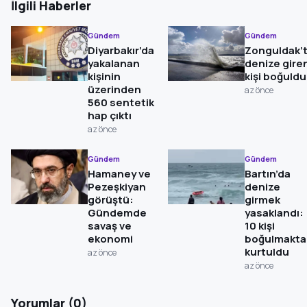
İlgili Haberler
Gündem
Gündem
Diyarbakır’da
Zonguldak’
yakalanan
denize gire
kişinin
kişi boğuldu
üzerinden
az önce
560 sentetik
hap çıktı
az önce
Gündem
Gündem
Hamaney ve
Bartın’da
Pezeşkiyan
denize
görüştü:
girmek
Gündemde
yasaklandı:
savaş ve
10 kişi
ekonomi
boğulmakta
kurtuldu
az önce
az önce
Yorumlar (0)