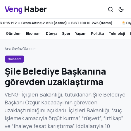
Veng
Haber
95.192
Gram Altın ₺2.850 (demo)
BIST 100 10.245 (demo)
Diyarba
●
●
gündem
ekonomi
dünya
spor
yaşam
politika
teknoloji
Ana Sayfa
/
Gündem
Gündem
Şile Belediye Başkanına
görevden uzaklaştırma
VENG- İçişleri Bakanlığı, tutuklanan Şile Belediye
Başkanı Özgür Kabadayı’nın görevden
uzaklaştırıldığını açıkladı. İçişleri Bakanlığı, “suç
işlemek amacıyla örgüt kurma”, “rüşvet”, “irtikap”
ve “ihaleye fesat karıştırma” iddialarıyla 10