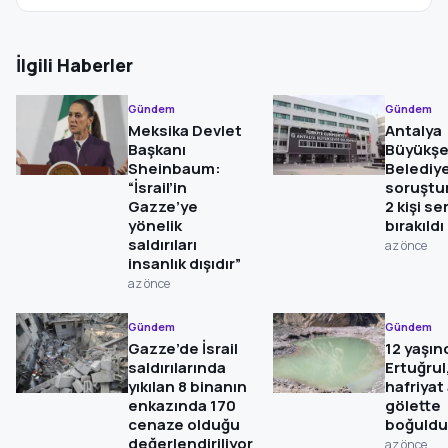
İlgili Haberler
Gündem
Gündem
Meksika Devlet
Antalya
Başkanı
Büyükşe
Sheinbaum:
Belediy
“İsrail’in
soruştu
Gazze’ye
2 kişi s
yönelik
bırakıldı
saldırıları
az önce
insanlık dışıdır”
az önce
Gündem
Gündem
Gazze’de İsrail
12 yaşın
saldırılarında
Ertuğrul
yıkılan 8 binanın
hafriyat
enkazında 170
gölette
cenaze olduğu
boğuldu
değerlendiriliyor
az önce