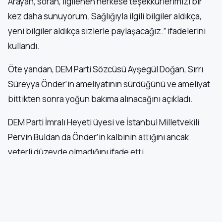
Arayan, soran, ilgilenen herkese teşekkürlerimizi bir
kez daha sunuyorum. Sağlığıyla ilgili bilgiler aldıkça,
yeni bilgiler aldıkça sizlerle paylaşacağız.” ifadelerini
kullandı.
Öte yandan, DEM Parti Sözcüsü Ayşegül Doğan, Sırrı
Süreyya Önder’in ameliyatının sürdüğünü ve ameliyat
bittikten sonra yoğun bakıma alınacağını açıkladı.
DEM Parti İmralı Heyeti üyesi ve İstanbul Milletvekili
Pervin Buldan da Önder’in kalbinin attığını ancak
yeterli düzeyde olmadığını ifade etti.
BUGÜN NE OLDU
⟳ Şimdi Tara
Diyarbakır'da düğün salonunda kavga: 5 yaralı!
1