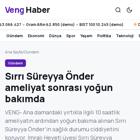
Veng
Haber
.066.427
Gram Altın ₺2.850 (demo)
BIST 100 10.245 (demo)
Diya
●
●
gündem
ekonomi
dünya
spor
yaşam
politika
teknoloji
Ana Sayfa
/
Gündem
Gündem
Sırrı Süreyya Önder
ameliyat sonrası yoğun
bakımda
VENG- Ana damardaki yırtıkla ilgili 10 saatlik
ameliyatın ardından yoğun bakıma alınan Sırrı
Süreyya Önder’in sağlık durumu ciddiyetini
koruyor. İmralı Heyeti üyesi Sırrı Süreyya