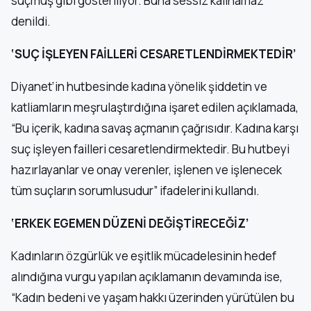
suçmuş gibi gösteriliyor. Buna sessiz kalınamaz”
denildi.
‘SUÇ İŞLEYEN FAİLLERİ CESARETLENDİRMEKTEDİR’
Diyanet’in hutbesinde kadına yönelik şiddetin ve
katliamların meşrulaştırdığına işaret edilen açıklamada,
“Bu içerik, kadına savaş açmanın çağrısıdır. Kadına karşı
suç işleyen failleri cesaretlendirmektedir. Bu hutbeyi
hazırlayanlar ve onay verenler, işlenen ve işlenecek
tüm suçların sorumlusudur” ifadelerini kullandı.
‘ERKEK EGEMEN DÜZENİ DEĞİŞTİRECEĞİZ’
Kadınların özgürlük ve eşitlik mücadelesinin hedef
alındığına vurgu yapılan açıklamanın devamında ise,
“Kadın bedeni ve yaşam hakkı üzerinden yürütülen bu