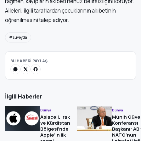
rağmen, kayıpların akıbeti henüz belirsizliğini koruyor.
Aileleri, ilgili taraflardan çocuklarının akıbetinin
öğrenilmesini talep ediyor.
#süveyda
BU HABERİ PAYLAŞ
İlgili Haberler
Dünya
Dünya
Asiacell, Irak
Münih Güven
ve Kürdistan
Konferansı
Bölgesi’nde
Başkanı: AB
Apple’ın ilk
NATO’nun
resmi
Leipzig/Hall