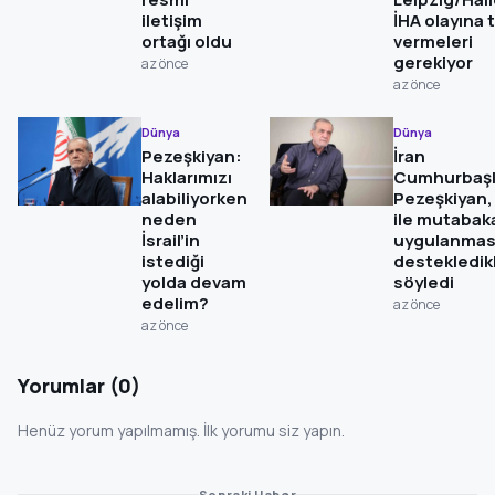
iletişim
İHA olayına 
ortağı oldu
vermeleri
gerekiyor
az önce
az önce
Dünya
Dünya
Pezeşkiyan:
İran
Haklarımızı
Cumhurbaş
alabiliyorken
Pezeşkiyan,
neden
ile mutabak
İsrail’in
uygulanmas
istediği
destekledikl
yolda devam
söyledi
edelim?
az önce
az önce
Yorumlar (0)
Henüz yorum yapılmamış. İlk yorumu siz yapın.
Sonraki Haber