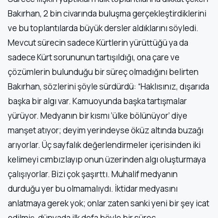
Bakırhan, 2 bin civarında buluşma gerçekleştirdiklerini
ve bu toplantılarda büyük dersler aldıklarını söyledi.
Mevcut sürecin sadece Kürtlerin yürüttüğü ya da
sadece Kürt sorununun tartışıldığı, ona çare ve
çözümlerin bulunduğu bir süreç olmadığını belirten
Bakırhan, sözlerini şöyle sürdürdü: “Haklısınız, dışarıda
başka bir algı var. Kamuoyunda başka tartışmalar
yürüyor. Medyanın bir kısmı ‘ülke bölünüyor’ diye
manşet atıyor; deyim yerindeyse öküz altında buzağı
arıyorlar. Üç sayfalık değerlendirmeler içerisinden iki
kelimeyi cımbızlayıp onun üzerinden algı oluşturmaya
çalışıyorlar. Bizi çok şaşırttı. Muhalif medyanın
durduğu yer bu olmamalıydı. İktidar medyasını
anlatmaya gerek yok; onlar zaten sanki yeni bir şey icat
edilmiş, dünyada ilk defa böyle bir süreç