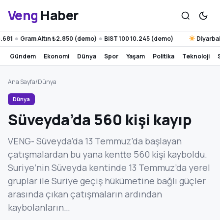
Veng
Haber
Gram Altın ₺2.850 (demo)
BIST 100 10.245 (demo)
Diyarbakır 29
●
●
gündem
ekonomi
dünya
spor
yaşam
politika
teknoloji
Ana Sayfa
/
Dünya
Dünya
Süveyda’da 560 kişi kayıp
VENG- Süveyda’da 13 Temmuz’da başlayan
çatışmalardan bu yana kentte 560 kişi kayboldu.
Suriye’nin Süveyda kentinde 13 Temmuz’da yerel
gruplar ile Suriye geçiş hükümetine bağlı güçler
arasında çıkan çatışmaların ardından
kaybolanların…