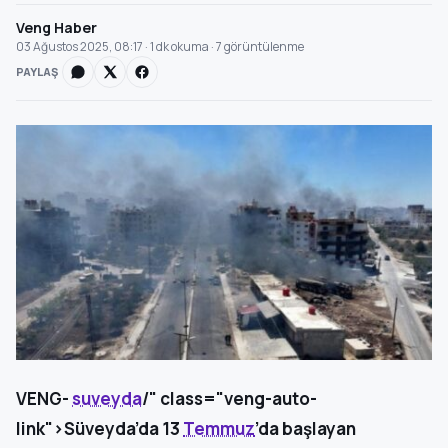
Veng Haber
03 Ağustos 2025, 08:17 · 1 dk okuma · 7 görüntülenme
PAYLAŞ
VENG-
suveyda
/" class="veng-auto-
link">Süveyda’da 13
Temmuz
’da başlayan