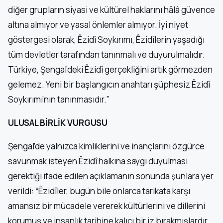
diğer grupların siyasi ve kültürel haklarını hâlâ güvence
altına almıyor ve yasal önlemler almıyor. İyi niyet
göstergesi olarak, Êzidî Soykırımı, Êzidîlerin yaşadığı
tüm devletler tarafından tanınmalı ve duyurulmalıdır.
Türkiye, Şengal’deki Êzidî gerçekliğini artık görmezden
gelemez. Yeni bir başlangıcın anahtarı şüphesiz Êzidî
Soykırımı’nın tanınmasıdır.”
ULUSAL BİRLİK VURGUSU
Şengal’de yalnızca kimliklerini ve inançlarını özgürce
savunmak isteyen Êzidî halkına saygı duyulması
gerektiği ifade edilen açıklamanın sonunda şunlara yer
verildi: “Êzidîler, bugün bile onlarca tarikata karşı
amansız bir mücadele vererek kültürlerini ve dillerini
korumuş ve insanlık tarihine kalıcı bir iz bırakmışlardır.