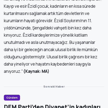
Kayıp ve esir Êzidî çocuk, kadınların en kısa sürede
kurtarılmasını sağlamak artık tüm devletlerin ve
kurumların hayati görevidir. Êzidî Soykırımı’nın 11.
yıldönümünde, Şengal’deki vahşeti bin kez daha
kınıyoruz. Êzidî kardeşlerimize yönelik katliam
unutulmadı ve asla unutmayacağız. Bu yaşananlar
daha iyi bir geleceğin ancak ulusal birlik ile mümkün
olduğunu göstermiştir. Ulusal birlik çağrısını bir kez
daha yineliyor ve hayatını kaybedenleri saygıyla
anıyoruz.”
(Kaynak: MA)
Sonraki Haber
Gündem
DEM Parti’den Diyanet’in kadınları