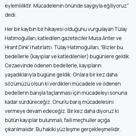
eylemliliktir. Mücadelenin önünde saygıyla eğiliyoruz”
dedi.
Her bir kaybın bir hikayesi olduğunu vurgulayan Tülay
Hatimoğulları, katledilen gazeteciler Musa Anter ve
Hrant Dink’i hatırlattı. Tülay Hatimoğulları, “Bizler bu
bedellerle (kayıplar ve katledilenler) bugünlere geldik.
Cezaevinde ödenen bedellerle, kayıpların
yaşadıklarıyla bugüne geldik. Onlara bir kez daha
sözümüzü olsun ki verdikleri mücadele ve ödenen
bedellerin barışla taçlanması için mücadeleyi sonuna
kadar sürdüreceğiz. Onurlu barış mücadelesini
vermeye devam edeceğiz. Bir kez daha diyoruz ki
bütün kayıplar bulunmalı, faili meçhuller açığa
çıkarılmalıdır. Bu hakiki yüzleşme gerçekleşmelidir.