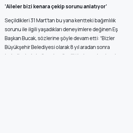
‘Aileler bizi kenara çekip sorunu anlatıyor’
Seçildikleri 31 Mart’tan bu yana kentteki bağımlılık
sorunu ile ilgili yaşadıkları deneyimlere değinen Eş
Başkan Bucak, sözlerine şöyle devam etti: “Bizler
Büyükşehir Belediyesi olarak 8 yıl aradan sonra
belediyelerin halkın olma özelliğinden yola çıkarak yaz
aylarında parklarda buluşmalar gerçekleştirdik, bazen
çat kapı buluşmalar yaptık. Bu buluşmaların hepsinde
kente dair, alt yapı, ulaşım ve çevre politikalarına dair
konuşmayı beklerken, bu yakıcılıkla çok ciddi karşı
karşıya kaldık. Her park ziyaretimizde, görüştüğümüz
her 10 aileden yarısından fazlasının bu meseleye dair
bizi kenara çekip konuştuğunu biliyoruz. Bununla ilgili
mücadele çok önemli.”