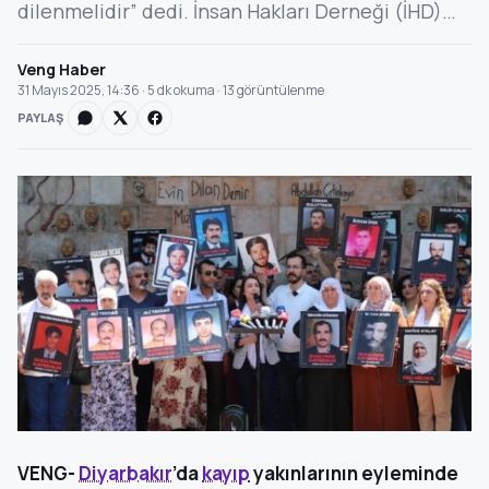
dilenmelidir” dedi. İnsan Hakları Derneği (İHD)…
Veng Haber
31 Mayıs 2025, 14:36 · 5 dk okuma · 13 görüntülenme
PAYLAŞ
VENG-
Diyarbakır
’da
kayıp
yakınlarının eyleminde