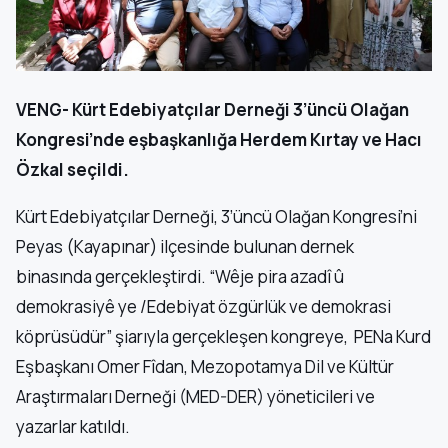
VENG- Kürt Edebiyatçılar Derneği 3’üncü Olağan
Kongresi’nde eşbaşkanlığa Herdem Kırtay ve Hacı
Özkal seçildi.
Kürt Edebiyatçılar Derneği, 3’üncü Olağan Kongresi’ni
Peyas (Kayapınar) ilçesinde bulunan dernek
binasında gerçekleştirdi. “Wêje pira azadî û
demokrasiyê ye /Edebiyat özgürlük ve demokrasi
köprüsüdür” şiarıyla gerçekleşen kongreye, PENa Kurd
Eşbaşkanı Omer Fîdan, Mezopotamya Dil ve Kültür
Araştırmaları Derneği (MED-DER) yöneticileri ve
yazarlar katıldı.