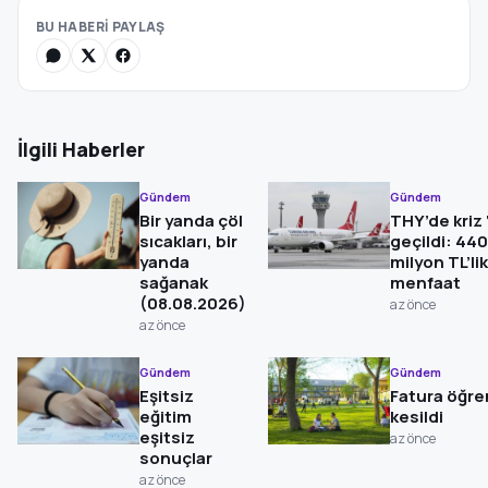
BU HABERİ PAYLAŞ
İlgili Haberler
Gündem
Gündem
Bir yanda çöl
THY’de kriz 
sıcakları, bir
geçildi: 440
yanda
milyon TL’lik
sağanak
menfaat
(08.08.2026)
az önce
az önce
Gündem
Gündem
Eşitsiz
Fatura öğre
eğitim
kesildi
eşitsiz
az önce
sonuçlar
az önce