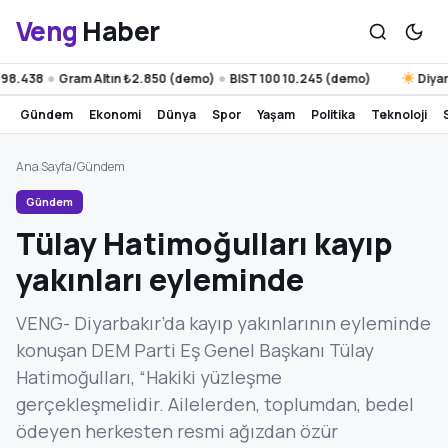
Veng
Haber
438
Gram Altın ₺2.850 (demo)
BIST 100 10.245 (demo)
Diyarbakı
●
●
gündem
ekonomi
dünya
spor
yaşam
politika
teknoloji
Ana Sayfa
/
Gündem
Gündem
Tülay Hatimoğulları kayıp
yakınları eyleminde
VENG- Diyarbakır’da kayıp yakınlarının eyleminde
konuşan DEM Parti Eş Genel Başkanı Tülay
Hatimoğulları, “Hakiki yüzleşme
gerçekleşmelidir. Ailelerden, toplumdan, bedel
ödeyen herkesten resmi ağızdan özür