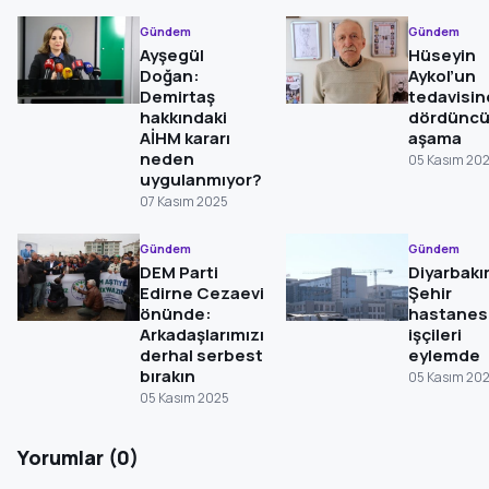
Gündem
Gündem
Ayşegül
Hüseyin
Doğan:
Aykol’un
Demirtaş
tedavisi
hakkındaki
dördünc
AİHM kararı
aşama
neden
05 Kasım 20
uygulanmıyor?
07 Kasım 2025
Gündem
Gündem
DEM Parti
Diyarbakı
Edirne Cezaevi
Şehir
önünde:
hastanes
Arkadaşlarımızı
işçileri
derhal serbest
eylemde
bırakın
05 Kasım 20
05 Kasım 2025
Yorumlar (0)