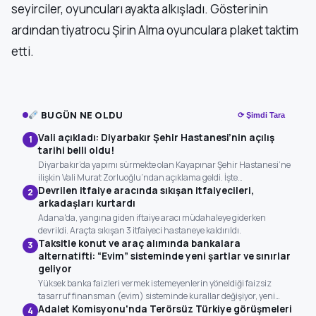
seyirciler, oyuncuları ayakta alkışladı. Gösterinin
ardından tiyatrocu Şirin Alma oyunculara plaket taktim
etti.
BUGÜN NE OLDU
⟳ Şimdi Tara
Vali açıkladı: Diyarbakır Şehir Hastanesi’nin açılış
1
tarihi belli oldu!
Diyarbakır’da yapımı sürmekte olan Kayapınar Şehir Hastanesi’ne
ilişkin Vali Murat Zorluoğlu’ndan açıklama geldi. İşte…
Devrilen itfaiye aracında sıkışan itfaiyecileri,
2
arkadaşları kurtardı
Adana'da, yangına giden iftaiye aracı müdahaleye giderken
devrildi. Araçta sıkışan 3 itfaiyeci hastaneye kaldırıldı.
Taksitle konut ve araç alımında bankalara
3
alternatifti: “Evim” sisteminde yeni şartlar ve sınırlar
geliyor
Yüksek banka faizleri vermek istemeyenlerin yöneldiği faizsiz
tasarruf finansman (evim) sisteminde kurallar değişiyor, yeni…
Adalet Komisyonu'nda Terörsüz Türkiye görüşmeleri
4