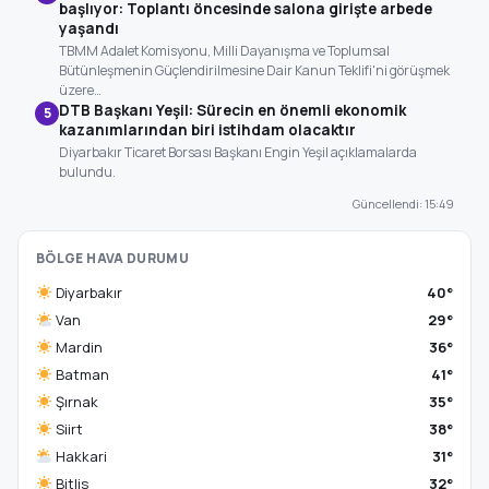
başlıyor: Toplantı öncesinde salona girişte arbede
yaşandı
TBMM Adalet Komisyonu, Milli Dayanışma ve Toplumsal
Bütünleşmenin Güçlendirilmesine Dair Kanun Teklifi'ni görüşmek
üzere…
DTB Başkanı Yeşil: Sürecin en önemli ekonomik
5
kazanımlarından biri istihdam olacaktır
Diyarbakır Ticaret Borsası Başkanı Engin Yeşil açıklamalarda
bulundu.
Güncellendi: 15:49
BÖLGE HAVA DURUMU
Diyarbakır
40°
Van
29°
Mardin
36°
Batman
41°
Şırnak
35°
Siirt
38°
Hakkari
31°
Bitlis
32°