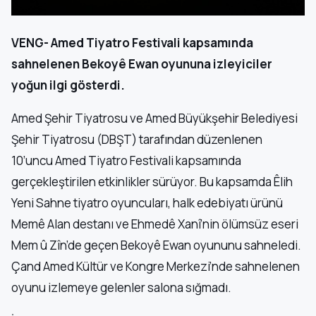
VENG- Amed Tiyatro Festivali kapsamında
sahnelenen Bekoyê Ewan oyununa izleyiciler
yoğun ilgi gösterdi.
Amed Şehir Tiyatrosu ve Amed Büyükşehir Belediyesi
Şehir Tiyatrosu (DBŞT) tarafından düzenlenen
10’uncu Amed Tiyatro Festivali kapsamında
gerçekleştirilen etkinlikler sürüyor. Bu kapsamda Êlih
Yeni Sahne tiyatro oyuncuları, halk edebiyatı ürünü
Memê Alan destanı ve Ehmedê Xanî’nin ölümsüz eseri
Mem û Zîn’de geçen Bekoyê Ewan oyununu sahneledi.
Çand Amed Kültür ve Kongre Merkezi’nde sahnelenen
oyunu izlemeye gelenler salona sığmadı.