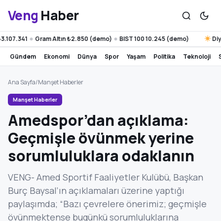
Veng
Haber
107.341
Gram Altın ₺2.850 (demo)
BIST 100 10.245 (demo)
Diyarb
●
●
gündem
ekonomi
dünya
spor
yaşam
politika
teknoloji
Ana Sayfa
/
Manşet Haberler
Manşet Haberler
Amedspor’dan açıklama:
Geçmişle övünmek yerine
sorumluluklara odaklanın
VENG- Amed Sportif Faaliyetler Kulübü, Başkan
Burç Baysal’ın açıklamaları üzerine yaptığı
paylaşımda; “Bazı çevrelere önerimiz; geçmişle
övünmektense bugünkü sorumluluklarına