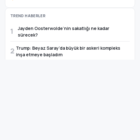
TREND HABERLER
Jayden Oosterwolde’nin sakatlığı ne kadar
1
sürecek?
Trump: Beyaz Saray’da büyük bir askeri kompleks
2
inşa etmeye başladım
Kayseri’de dereye düşen 13 yaşındaki Ela, hayatını
3
kaybetti
Sinem Dedetaş’tan Üsküdar’daki başkanvekili seçimi
4
sonrası mesaj
Van’da Rojin Kabaiş için etkin ve şeffaf soruşturma
5
çağrısı
TAKVİM · ÖNEMLİ GÜNLER