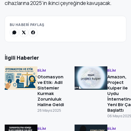
cihazlarına 2025’in ikinci çeyreğinde kavuşacak.
BU HABERİ PAYLAŞ
İlgili Haberler
BİLİM
BİLİM
Otomasyon
Amazon,
ve Etik: Adil
Project
Sistemler
Kuiper ile
Kurmak
Uydu
Zorunluluk
İnterneti
Haline Geldi
Yeni Bir Ç
Başlattı
28 Mayıs 2025
06 Mayıs 202
BİLİM
BİLİM