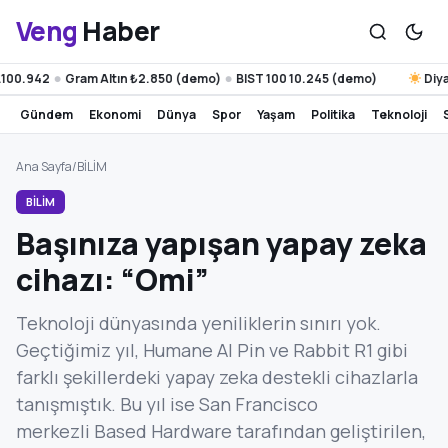
Veng
Haber
.942
Gram Altın ₺2.850 (demo)
BIST 100 10.245 (demo)
Diyarbak
●
●
gündem
ekonomi
dünya
spor
yaşam
politika
teknoloji
Ana Sayfa
/
BİLİM
BİLİM
Başınıza yapışan yapay zeka
cihazı: “Omi”
Teknoloji dünyasında yeniliklerin sınırı yok.
Geçtiğimiz yıl, Humane AI Pin ve Rabbit R1 gibi
farklı şekillerdeki yapay zeka destekli cihazlarla
tanışmıştık. Bu yıl ise San Francisco
merkezli Based Hardware tarafından geliştirilen,