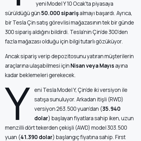
yeni Model Y 10 Ocak’ta piyasaya
sürüldüğü gün
50.000 sipariş
almayı başardı. Ayrıca,
bir Tesla Çin satış görevlisi mağazasının tek bir günde
300 sipariş aldığını bildirdi. Tesla’nin Çin’de 300’den
fazla mağazası olduğu için bilgi tutarlı gözüküyor.
Ancak sipariş verip depozitosunu yatıran müşterilerin
araçlarına ulaşabilmesi için
Nisan veya Mayıs
ayına
kadar beklemeleri gerekecek.
Y
eni Tesla Model Y, Çin’de iki versiyon ile
satışa sunuluyor. Arkadan itişli (RWD)
versiyon 263.500 yuan’dan (
35.940
dolar
) başlayan fiyatlara sahip iken, uzun
menzilli dört tekerden çekişli (AWD) model 303.500
yuan (
41.390 dolar
) başlangıç fiyatına sahip. First