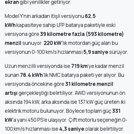
ekran
gibi yenilikler getiriyor.
Model Y’nin arkadan itişli versiyonu
62.5
kWh
kapasiteye sahip LFP batarya paketiyle eski
versiyona göre
39 kilometre fazla (593 kilometre)
menzil
sunuyor.
220 kW
‘lık motordan güç alan bu
versiyonun 0-100 km/s hızlanması
5,9 saniye
sürüyor.
Uzun menzilli versiyonda ise
719 km
‘ye kadar menzil
sunan
78.4 kWh
‘lik NMC batarya paketi yer alıyor. Bu
versiyonda öncekine göre
31 kilometre menzil
artışı
gerçekleştiği belirtiliyor. AWD versiyonunun ön
aksında 194 kW, arka aksında ise 137 kW güç üreten iki
elektrik motoru bulunuyor. Böylece toplam güç
331
kW
‘a yani 450 PS’e ulaşıyor. Çift motorlu seçeneğin 0-
100 km/s hızlanması ise
4,3 saniye
olarak belirtiliyor.