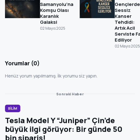
Samanyolu’na
Gençlerde
Komşu Olası
Sessiz
Karanlık
Kanser
Galaksi
Tehdidi:
Artık Acil
02 Mayıs 2025
Serviste F
Ediliyor
02 Mayıs 2025
Yorumlar (0)
Henüz yorum yapılmamış. İlk yorumu siz yapın.
Sonraki Haber
BİLİM
Tesla Model Y “Juniper” Çin’de
büyük ilgi görüyor: Bir günde 50
bin sipariş!