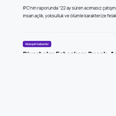
IPC’nin raporunda “22 ay süren acımasız çatışm
insan açlık, yoksulluk ve ölümle karakterize felake
Manşet Haberler
Diyarbakır Eşbaşkanı Bucak, A