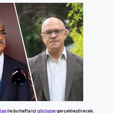
lan
ile bu hafta içi
görüşme
gerçekleştirecek.