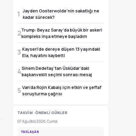
Jayden Oosterwolde’nin sakatlığı ne
1
kadar sürecek?
Trump: Beyaz Saray’da büyük bir askeri
2
kompleks inşa etmeye başladım
Kayseri’de dereye düşen 13 yaşındaki
3
Ela, hayatını kaybetti
Sinem Dedetaş’tan Üsküdar’daki
4
başkanvekili seçimi sonrası mesaj
Van’da Rojin Kabaiş için etkin ve şeffaf
5
soruşturma çağrısı
TAKVİM · ÖNEMLİ GÜNLER
07 Ağustos 2026, Cuma
YAKLAŞAN