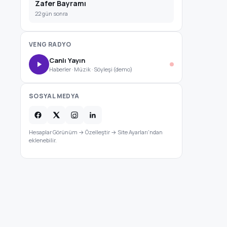
Zafer Bayramı
22 gün sonra
VENG RADYO
Canlı Yayın
Haberler · Müzik · Söyleşi (demo)
SOSYAL MEDYA
Hesaplar Görünüm → Özelleştir → Site Ayarları'ndan
eklenebilir.