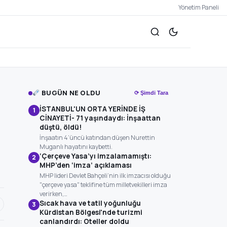
Yönetim Paneli
BUGÜN NE OLDU
⟳ Şimdi Tara
İSTANBUL'UN ORTA YERİNDE İŞ
1
CİNAYETİ- 71 yaşındaydı: İnşaattan
düştü, öldü!
İnşaatın 4’üncü katından düşen Nurettin
Muganlı hayatını kaybetti.
‘Çerçeve Yasa’yı imzalamamıştı:
2
MHP’den ‘imza’ açıklaması
MHP lideri Devlet Bahçeli’nin ilk imzacısı olduğu
"çerçeve yasa" teklifine tüm milletvekilleri imza
verirken,…
Sıcak hava ve tatil yoğunluğu
3
Kürdistan Bölgesi'nde turizmi
canlandırdı: Oteller doldu