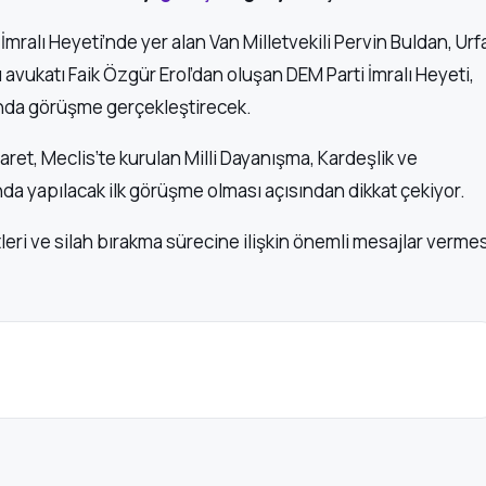
 İmralı Heyeti’nde yer alan Van Milletvekili Pervin Buldan, Urf
 avukatı Faik Özgür Erol’dan oluşan DEM Parti İmralı Heyeti,
ı’nda görüşme gerçekleştirecek.
t, Meclis’te kurulan Milli Dayanışma, Kardeşlik ve
 yapılacak ilk görüşme olması açısından dikkat çekiyor.
eri ve silah bırakma sürecine ilişkin önemli mesajlar vermes