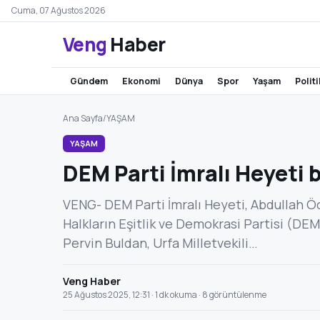
Cuma, 07 Ağustos 2026
Veng
Haber
gündem
ekonomi
dünya
spor
yaşam
polit
Ana Sayfa
/
YAŞAM
YAŞAM
DEM Parti İmralı Heyeti 
VENG- DEM Parti İmralı Heyeti, Abdullah Öc
Halkların Eşitlik ve Demokrasi Partisi (DEM 
Pervin Buldan, Urfa Milletvekili…
Veng Haber
25 Ağustos 2025, 12:31 · 1 dk okuma · 8 görüntülenme