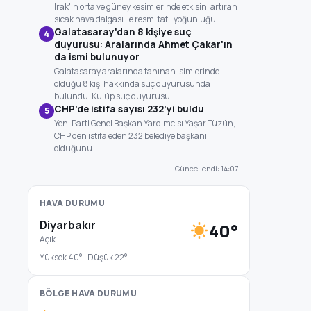
Irak'ın orta ve güney kesimlerinde etkisini artıran
sıcak hava dalgası ile resmi tatil yoğunluğu,…
Galatasaray'dan 8 kişiye suç
4
duyurusu: Aralarında Ahmet Çakar'ın
da ismi bulunuyor
Galatasaray aralarında tanınan isimlerinde
olduğu 8 kişi hakkında suç duyurusunda
bulundu. Kulüp suç duyurusu…
CHP'de istifa sayısı 232'yi buldu
5
Yeni Parti Genel Başkan Yardımcısı Yaşar Tüzün,
CHP'den istifa eden 232 belediye başkanı
olduğunu…
Güncellendi: 14:07
HAVA DURUMU
Diyarbakır
40°
Açık
Yüksek 40° · Düşük 22°
BÖLGE HAVA DURUMU