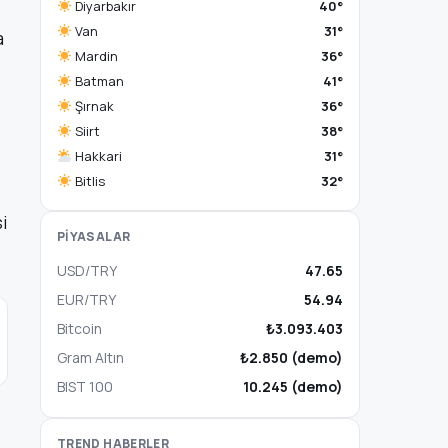
Diyarbakır
40°
Van
31°
a
Mardin
36°
Batman
41°
Şırnak
36°
Siirt
38°
Hakkari
31°
Bitlis
32°
i
PİYASALAR
USD/TRY
47.65
EUR/TRY
54.94
Bitcoin
₺3.093.403
Gram Altın
₺2.850 (demo)
BIST 100
10.245 (demo)
TREND HABERLER