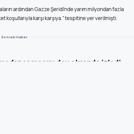
aların ardından Gazze Şeridi’nde yarım milyondan fazla
t koşullarıyla karşı karşıya.” tespitine yer verilmişti.
Sonraki Haber
medspor maçını dev ekranda izledi