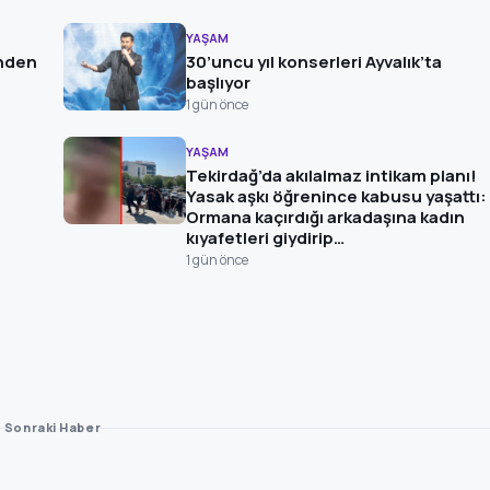
YAŞAM
inden
30’uncu yıl konserleri Ayvalık’ta
başlıyor
1 gün önce
YAŞAM
Tekirdağ’da akılalmaz intikam planı!
Yasak aşkı öğrenince kabusu yaşattı:
Ormana kaçırdığı arkadaşına kadın
kıyafetleri giydirip…
1 gün önce
Sonraki Haber