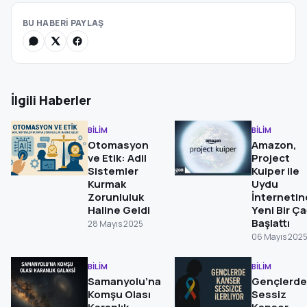
BU HABERİ PAYLAŞ
İlgili Haberler
BİLİM
BİLİM
Otomasyon
Amazon,
ve Etik: Adil
Project
Sistemler
Kuiper ile
Kurmak
Uydu
Zorunluluk
İnterneti
Haline Geldi
Yeni Bir Ç
Başlattı
28 Mayıs 2025
06 Mayıs 202
BİLİM
BİLİM
Samanyolu’na
Gençlerde
Komşu Olası
Sessiz