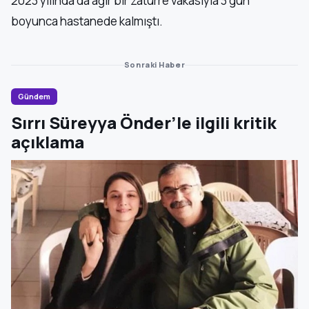
2023 yılında da ağır bir zatürre vakasıyla 3 gün
boyunca hastanede kalmıştı.
Sonraki Haber
Gündem
Sırrı Süreyya Önder’le ilgili kritik
açıklama