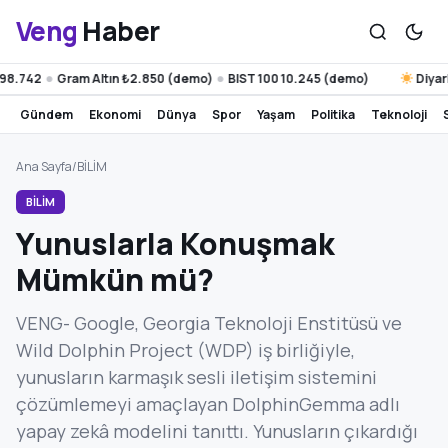
Veng
Haber
742
Gram Altın ₺2.850 (demo)
BIST 100 10.245 (demo)
Diyarbakı
●
●
gündem
ekonomi
dünya
spor
yaşam
politika
teknoloji
Ana Sayfa
/
BİLİM
BİLİM
Yunuslarla Konuşmak
Mümkün mü?
VENG- Google, Georgia Teknoloji Enstitüsü ve
Wild Dolphin Project (WDP) iş birliğiyle,
yunusların karmaşık sesli iletişim sistemini
çözümlemeyi amaçlayan DolphinGemma adlı
yapay zekâ modelini tanıttı. Yunusların çıkardığı