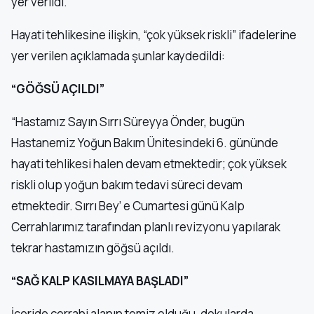
yer verildi.
Hayati tehlikesine ilişkin, “çok yüksek riskli” ifadelerine
yer verilen açıklamada şunlar kaydedildi:
“GÖĞSÜ AÇILDI”
“Hastamız Sayın Sırrı Süreyya Önder, bugün
Hastanemiz Yoğun Bakım Ünitesindeki 6. gününde
hayati tehlikesi halen devam etmektedir; çok yüksek
riskli olup yoğun bakım tedavi süreci devam
etmektedir. Sırrı Bey’ e Cumartesi günü Kalp
Cerrahlarımız tarafından planlı revizyonu yapılarak
tekrar hastamızın göğsü açıldı.
“SAĞ KALP KASILMAYA BAŞLADI”
İçeride cerrahi alanın temiz olduğu, dokularda