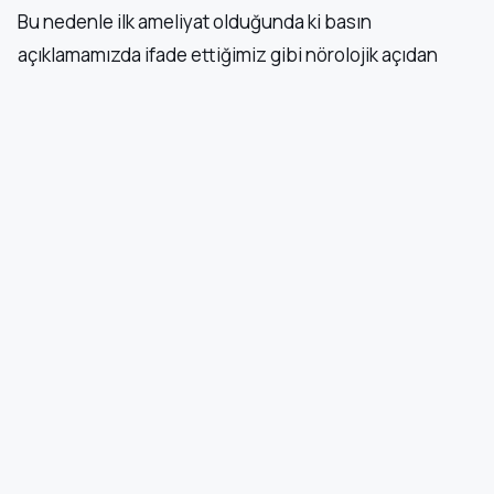
Bu nedenle ilk ameliyat olduğunda ki basın
açıklamamızda ifade ettiğimiz gibi nörolojik açıdan
ciddi endişelerimiz halen yüksek riskleriyle devam
etmektedir. Sabırla beklemeye devam edeceğiz.”
Prof. Dr. Çavlan Çiftçi, Önder’in sağlık durumuna ilişkin
hastanede yaptığı açıklamada şunları kaydetti:
“NÖROLOJİK OLARAK CİDDİ DERECEDE
ENDİŞELENDİRİYOR”
“Hastamız Sayın Sırrı Süreyya Önder yoğun bakımdaki
6. gününde. Cumartesi günü toraksın açılması işlemi
yapılmıştır ve açıldığında ameliyat yerimizde herhangi
bir kanama ve enfeksiyonun olmadığı ve cerrahi
alanların temiz olduğu görülmüştür.