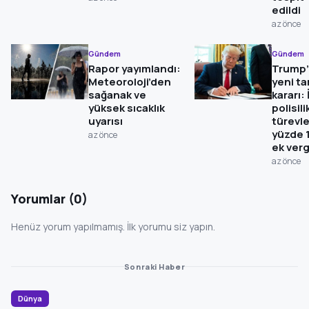
edildi
az önce
Gündem
Gündem
Rapor yayımlandı:
Trump’
Meteoroloji’den
yeni ta
sağanak ve
kararı: 
yüksek sıcaklık
polisil
uyarısı
türevl
yüzde 
az önce
ek verg
az önce
Yorumlar (0)
Henüz yorum yapılmamış. İlk yorumu siz yapın.
Sonraki Haber
Dünya