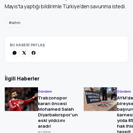
Mayıs’ta yaptığı bildirimle Türkiye’den savunma istedi.
#aihm
BU HABERİ PAYLAŞ
İlgili Haberler
Gündem
Gündem
Trabzonspor
AYM’d
kararı öncesi
bireyse
Mohamed Salah
başvur
Diyarbakırspor’un
karnesi
eski yıldızını
yılda 8
aradı!
hak ihla
tespit
az önce