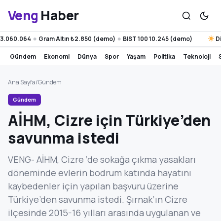
Veng
Haber
.060.064
Gram Altın ₺2.850 (demo)
BIST 100 10.245 (demo)
Diya
●
●
gündem
ekonomi
dünya
spor
yaşam
politika
teknoloji
Ana Sayfa
/
Gündem
Gündem
AİHM, Cizre için Türkiye’den
savunma istedi
VENG- AİHM, Cizre ‘de sokağa çıkma yasakları
döneminde evlerin bodrum katında hayatını
kaybedenler için yapılan başvuru üzerine
Türkiye’den savunma istedi. Şırnak’ın Cizre
ilçesinde 2015-16 yılları arasında uygulanan ve