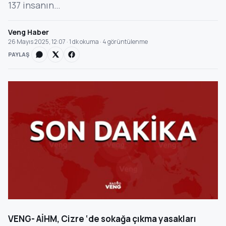
137 insanın…
Veng Haber
26 Mayıs 2025, 12:07 · 1 dk okuma · 4 görüntülenme
PAYLAŞ
VENG- AİHM, Cizre ‘de sokağa çıkma yasakları