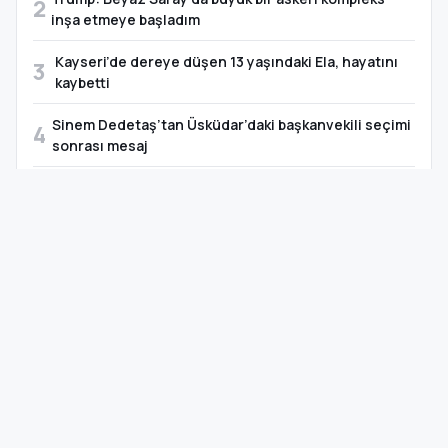
2
inşa etmeye başladım
Kayseri’de dereye düşen 13 yaşındaki Ela, hayatını
3
kaybetti
Sinem Dedetaş’tan Üsküdar’daki başkanvekili seçimi
4
sonrası mesaj
Van’da Rojin Kabaiş için etkin ve şeffaf soruşturma
5
çağrısı
TAKVİM · ÖNEMLİ GÜNLER
07 Ağustos 2026, Cuma
YAKLAŞAN
Zafer Bayramı
22 gün sonra
VENG RADYO