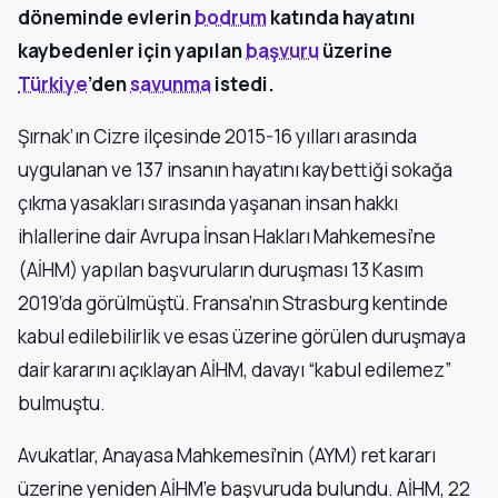
döneminde evlerin
bodrum
katında hayatını
kaybedenler için yapılan
başvuru
üzerine
Türkiye
’den
savunma
istedi.
Şırnak’ın Cizre ilçesinde 2015-16 yılları arasında
uygulanan ve 137 insanın hayatını kaybettiği sokağa
çıkma yasakları sırasında yaşanan insan hakkı
ihlallerine dair Avrupa İnsan Hakları Mahkemesi’ne
(AİHM) yapılan başvuruların duruşması 13 Kasım
2019’da görülmüştü. Fransa’nın Strasburg kentinde
kabul edilebilirlik ve esas üzerine görülen duruşmaya
dair kararını açıklayan AİHM, davayı “kabul edilemez”
bulmuştu.
Avukatlar, Anayasa Mahkemesi’nin (AYM) ret kararı
üzerine yeniden AİHM’e başvuruda bulundu. AİHM, 22