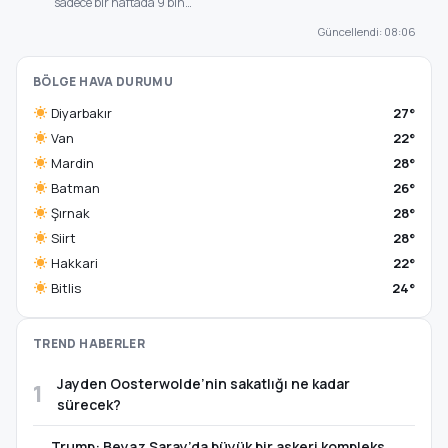
sadece bir haftada 9 bin…
Güncellendi: 08:06
BÖLGE HAVA DURUMU
Diyarbakır
27°
Van
22°
Mardin
28°
Batman
26°
Şırnak
28°
Siirt
28°
Hakkari
22°
Bitlis
24°
TREND HABERLER
Jayden Oosterwolde’nin sakatlığı ne kadar
1
sürecek?
Trump: Beyaz Saray’da büyük bir askeri kompleks