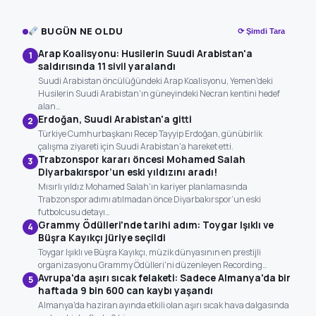
BUGÜN NE OLDU
⟳ Şimdi Tara
Arap Koalisyonu: Husilerin Suudi Arabistan'a
1
saldırısında 11 sivil yaralandı
Suudi Arabistan öncülüğündeki Arap Koalisyonu, Yemen'deki
Husilerin Suudi Arabistan'ın güneyindeki Necran kentini hedef
alan…
Erdoğan, Suudi Arabistan'a gitti
2
Türkiye Cumhurbaşkanı Recep Tayyip Erdoğan, günübirlik
çalışma ziyareti için Suudi Arabistan'a hareket etti.
Trabzonspor kararı öncesi Mohamed Salah
3
Diyarbakırspor’un eski yıldızını aradı!
Mısırlı yıldız Mohamed Salah'ın kariyer planlamasında
Trabzonspor adımı atılmadan önce Diyarbakırspor’un eski
futbolcusu detayı…
Grammy Ödülleri'nde tarihi adım: Toygar Işıklı ve
4
Büşra Kayıkçı jüriye seçildi
Toygar Işıklı ve Büşra Kayıkçı, müzik dünyasının en prestijli
organizasyonu Grammy Ödülleri'ni düzenleyen Recording…
Avrupa'da aşırı sıcak felaketi: Sadece Almanya'da bir
5
haftada 9 bin 600 can kaybı yaşandı
Almanya'da haziran ayında etkili olan aşırı sıcak hava dalgasında