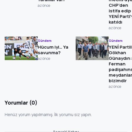
CHP’den
az önce
istifa edip
YENİ Parti
katıldı
az önce
Gündem
Gündem
Hücum iyi… Ya
YENİ Partil
savunma?
Gökhan
Günaydın:
az önce
Ferman
padişahın
meydanla
bizimdir
az önce
Yorumlar (0)
Henüz yorum yapılmamış. İlk yorumu siz yapın.
Sonraki Haber