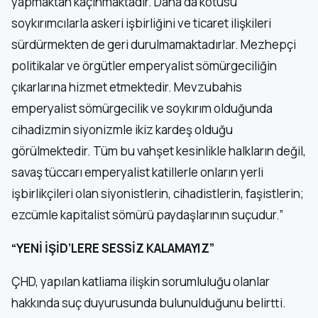
yapmaktan kaçınmaktadır. Daha da kötüsü
soykırımcılarla askeri işbirliğini ve ticaret ilişkileri
sürdürmekten de geri durulmamaktadırlar. Mezhepçi
politikalar ve örgütler emperyalist sömürgeciliğin
çıkarlarına hizmet etmektedir. Mevzubahis
emperyalist sömürgecilik ve soykırım olduğunda
cihadizmin siyonizmle ikiz kardeş olduğu
görülmektedir. Tüm bu vahşet kesinlikle halkların değil,
savaş tüccarı emperyalist katillerle onların yerli
işbirlikçileri olan siyonistlerin, cihadistlerin, faşistlerin;
ezcümle kapitalist sömürü paydaşlarının suçudur.”
“YENİ İŞİD’LERE SESSİZ KALAMAYIZ”
ÇHD, yapılan katliama ilişkin sorumluluğu olanlar
hakkında suç duyurusunda bulunulduğunu belirtti.