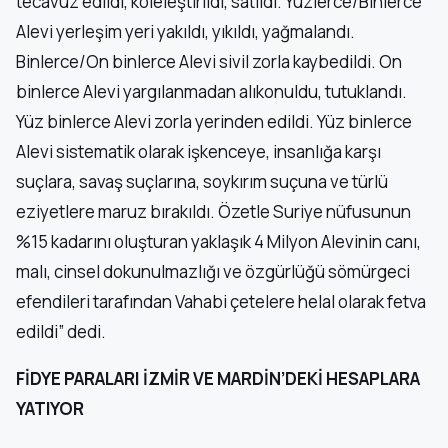
tecavüz edildi, köleleştirildi, satıldı. Yüzlerce/Binlerce
Alevi yerleşim yeri yakıldı, yıkıldı, yağmalandı.
Binlerce/On binlerce Alevi sivil zorla kaybedildi. On
binlerce Alevi yargılanmadan alıkonuldu, tutuklandı.
Yüz binlerce Alevi zorla yerinden edildi. Yüz binlerce
Alevi sistematik olarak işkenceye, insanlığa karşı
suçlara, savaş suçlarına, soykırım suçuna ve türlü
eziyetlere maruz bırakıldı. Özetle Suriye nüfusunun
%15 kadarını oluşturan yaklaşık 4 Milyon Alevinin canı,
malı, cinsel dokunulmazlığı ve özgürlüğü sömürgeci
efendileri tarafından Vahabi çetelere helal olarak fetva
edildi” dedi.
FİDYE PARALARI İZMİR VE MARDİN’DEKİ HESAPLARA
YATIYOR