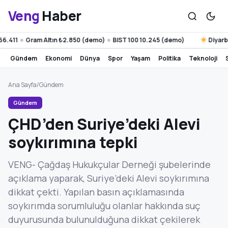
Veng
Haber
11
Gram Altın ₺2.850 (demo)
BIST 100 10.245 (demo)
Diyarbakır
●
●
gündem
ekonomi
dünya
spor
yaşam
politika
teknoloji
Ana Sayfa
/
Gündem
Gündem
ÇHD’den Suriye’deki Alevi
soykırımına tepki
VENG- Çağdaş Hukukçular Derneği şubelerinde
açıklama yaparak, Suriye’deki Alevi soykırımına
dikkat çekti. Yapılan basın açıklamasında
soykırımda sorumluluğu olanlar hakkında suç
duyurusunda bulunulduğuna dikkat çekilerek