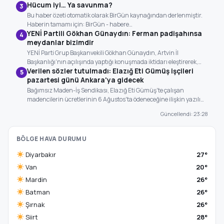
Hücum iyi… Ya savunma?
3
Bu haber özeti otomatik olarak BirGün kaynağından derlenmiştir.
Haberin tamamı için: BirGün - habere…
YENİ Partili Gökhan Günaydın: Ferman padişahınsa
4
meydanlar bizimdir
YENİ Parti Grup Başkanvekili Gökhan Günaydın, Artvin İl
Başkanlığı'nın açılışında yaptığı konuşmada iktidarı eleştirerek,…
Verilen sözler tutulmadı: Elazığ Eti Gümüş işçileri
5
pazartesi günü Ankara'ya gidecek
Bağımsız Maden-İş Sendikası, Elazığ Eti Gümüş'te çalışan
madencilerin ücretlerinin 6 Ağustos'ta ödeneceğine ilişkin yazılı…
Güncellendi: 23:28
BÖLGE HAVA DURUMU
Diyarbakır
27°
Van
20°
Mardin
26°
Batman
26°
Şırnak
26°
Siirt
28°