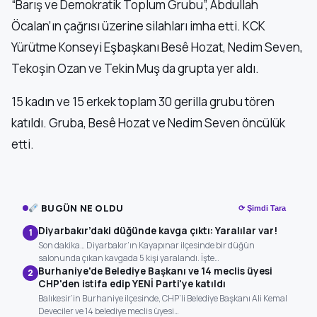
“Barış ve Demokratik Toplum Grubu”, Abdullah
Öcalan’ın çağrısı üzerine silahları imha etti. KCK
Yürütme Konseyi Eşbaşkanı Besê Hozat, Nedim Seven,
Tekoşin Ozan ve Tekin Muş da grupta yer aldı.
15 kadın ve 15 erkek toplam 30 gerilla grubu tören
katıldı. Gruba, Besê Hozat ve Nedim Seven öncülük
etti.
BUGÜN NE OLDU
⟳ Şimdi Tara
Diyarbakır’daki düğünde kavga çıktı: Yaralılar var!
1
Son dakika… Diyarbakır’ın Kayapınar ilçesinde bir düğün
salonunda çıkan kavgada 5 kişi yaralandı. İşte…
Burhaniye'de Belediye Başkanı ve 14 meclis üyesi
2
CHP'den istifa edip YENİ Parti'ye katıldı
Balıkesir’in Burhaniye ilçesinde, CHP’li Belediye Başkanı Ali Kemal
Deveciler ve 14 belediye meclis üyesi…