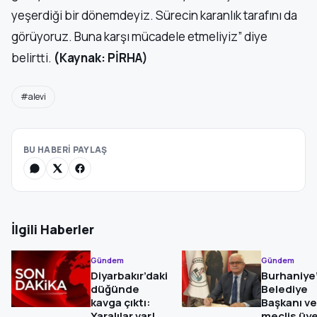
yeşerdiği bir dönemdeyiz. Sürecin karanlık tarafını da
görüyoruz. Buna karşı mücadele etmeliyiz” diye
belirtti.
(Kaynak: PİRHA)
#alevi
BU HABERİ PAYLAŞ
İlgili Haberler
Gündem
Gündem
Diyarbakır’daki
Burhaniye
düğünde
Belediye
kavga çıktı:
Başkanı ve
Yaralılar var!
meclis üye