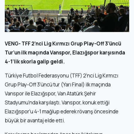
VENG- TFF 2’nci Lig Kırmızı Grup Play-Off 3’üncü
Tur’un ilk maçında Vanspor, Elazığspor karşısında
4-1’lik skorla galip geldi.
Türkiye Futbol Federasyonu (TFF) 2’nci Lig Kırmızı
Grup Play-Off 3’üncü tur (Yarı Final) ilk maçında
Vanspor ile Elazığspor, Van Atatürk Şehir
Stadyumu’nda karşılaştı. Vanspor, konuk ettiği
Elazığspor’u 4-1 mağlup ederek rövanş öncesinde
büyük bir avantaj elde etti.