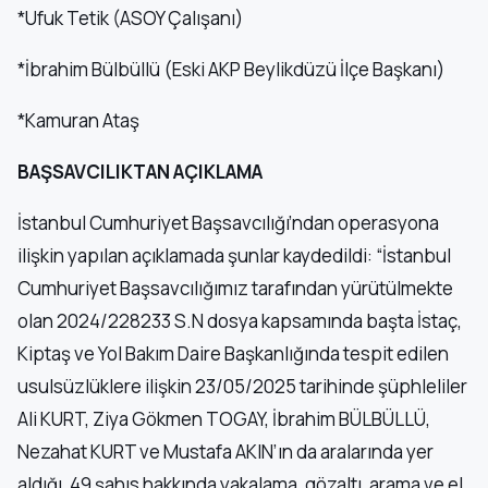
*Ufuk Tetik (ASOY Çalışanı)
*İbrahim Bülbüllü (Eski AKP Beylikdüzü İlçe Başkanı)
*Kamuran Ataş
BAŞSAVCILIKTAN AÇIKLAMA
İstanbul Cumhuriyet Başsavcılığı’ndan operasyona
ilişkin yapılan açıklamada şunlar kaydedildi: “İstanbul
Cumhuriyet Başsavcılığımız tarafından yürütülmekte
olan 2024/228233 S.N dosya kapsamında başta İstaç,
Kiptaş ve Yol Bakım Daire Başkanlığında tespit edilen
usulsüzlüklere ilişkin 23/05/2025 tarihinde şüphleliler
Ali KURT, Ziya Gökmen TOGAY, İbrahim BÜLBÜLLÜ,
Nezahat KURT ve Mustafa AKIN’ın da aralarında yer
aldığı, 49 şahıs hakkında yakalama, gözaltı, arama ve el