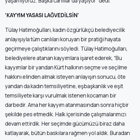
yaşamıyoruz. Başka canlılar da yaşıyor” dedi.
‘KAYYIM YASASI LAĞVEDİLSİN’
Tülay Hatimoğulları, kadın özgürlükçü belediyecilik
anlayışıyla tüm canlıları koruyan bir pratiği hayata
geçirmeye çalıştıklarını söyledi. Tülay Hatimoğulları,
belediyelere atanan kayyımlara işaret ederek, “Bu
kayyımlar bir yandan Kürt halkının seçme ve seçilme
hakkını elinden almak isteyen anlayışın sonucu, öte
yandan da kadın temsiliyetine, eşbaşkanlık ve eşit
temsiliyete karşı vurulmak istenen kocaman bir
darbedir. Ama her kayyım atanmasından sonra hiçbir
şekilde pes etmedik. Halk içerisinde çalışmalarımızı
devam ettirdik. Her seçimde gücümüzü biraz daha
katlayarak, bütün baskılara rağmen yol aldık. Buradan