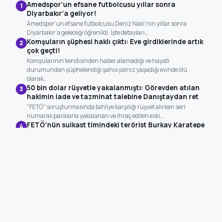
Amedspor’un efsane futbolcusu yıllar sonra
1
Diyarbakır’a geliyor!
Amedspor’un efsane futbolcusu Deniz Naki’nin yıllar sonra
Diyarbakır’a geleceği öğrenildi. İşte detayları…
Komşuların şüphesi haklı çıktı: Eve girdiklerinde artık
2
çok geçti!
Komşularının kendisinden haber alamadığı ve hayati
durumundan şüphelendiği şahıs yalnız yaşadığı evinde ölü
olarak…
50 bin dolar rüşvetle yakalanmıştı: Görevden atılan
3
hakimin iade ve tazminat talebine Danıştaydan ret
"FETÖ" soruşturmasında tahliye karşılığı rüşvet alırken seri
numaralı paralarla yakalanan ve ihraç edilen eski…
FETÖ'nün suikast timindeki terörist Burkay Karatepe
4
tutuklandı
15 Temmuz darbe girişiminde Cumhurbaşkanı Recep Tayyip
Erdoğan'a yönelik Marmaris'te gerçekleştirilen suikast
teşebbüsüne katılan…
Perseverance Mars yüzeyinin hemen altında
5
korunmuş organik karbon buldu
Perseverance uzay aracı, Mars'ta sığ derinlikte korunmuş organik
karbon tespit ederek kadim Mars ortamlarına…
Güncellendi: 08:21