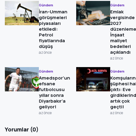
Gündem
Gündem
İran-Umman
Emlak
görüşmeleri
vergisinde
piyasaları
2027
etkiledi:
düzenleme
Petrol
İnşaat
fiyatlarında
maliyet
düşüş
bedelleri
açıklandı
az önce
az önce
Gündem
Gündem
Amedspor’un
Komşuların
efsane
şüphesi hak
futbolcusu
çıktı: Eve
yıllar sonra
girdiklerin
Diyarbakır’a
artık çok
geliyor!
geçti!
az önce
az önce
Yorumlar (0)