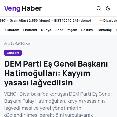
Veng
Haber
Gram Altın ₺2.850 (demo)
BIST 100 10.245 (demo)
Diyarbakır 29°
●
gündem
ekonomi
dünya
spor
yaşam
politika
teknoloji
Ana Sayfa
/
Gündem
Gündem
DEM Parti Eş Genel Başkanı
Hatimoğulları: Kayyım
yasası lağvedilsin
VENG- Diyarbakır’da konuşan DEM Parti Eş Genel
Başkanı Tülay Hatimoğulları, kayyım yasasının
lağvedilmesi ve yerel yönetimlerin
güçlendirilmesi gerektiğini vurgulayarak,