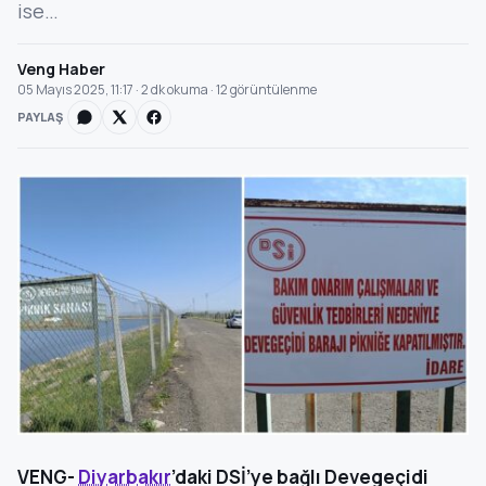
ise…
Veng Haber
05 Mayıs 2025, 11:17 · 2 dk okuma · 12 görüntülenme
PAYLAŞ
VENG-
Diyarbakır
’daki DSİ’ye bağlı Devegeçidi