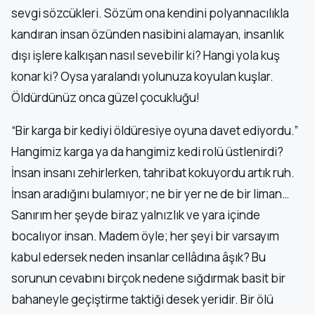
sevgi sözcükleri. Sözüm ona kendini polyannacılıkla
kandıran insan özünden nasibini alamayan, insanlık
dışı işlere kalkışan nasıl sevebilir ki? Hangi yola kuş
konar ki? Oysa yaralandı yolunuza koyulan kuşlar.
Öldürdünüz onca güzel çocukluğu!
“Bir karga bir kediyi öldüresiye oyuna davet ediyordu.”
Hangimiz karga ya da hangimiz kedi rolü üstlenirdi?
İnsan insanı zehirlerken, tahribat kokuyordu artık ruh.
İnsan aradığını bulamıyor; ne bir yer ne de bir liman…
Sanırım her şeyde biraz yalnızlık ve yara içinde
bocalıyor insan. Madem öyle; her şeyi bir varsayım
kabul edersek neden insanlar cellâdına âşık? Bu
sorunun cevabını birçok nedene sığdırmak basit bir
bahaneyle geçiştirme taktiği desek yeridir. Bir ölü