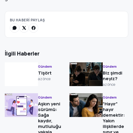
BU HABERİ PAYLAŞ
İlgili Haberler
Gündem
Gündem
Tişört
Biz şimdi
neyiz?
az önce
az önce
Gündem
Gündem
Aşkın yeni
“Hayır”
sürümü:
hayır
Sağa
demektir:
kaydır,
Yakın
mutluluğu
ilişkilerde
yakala
sınır ve