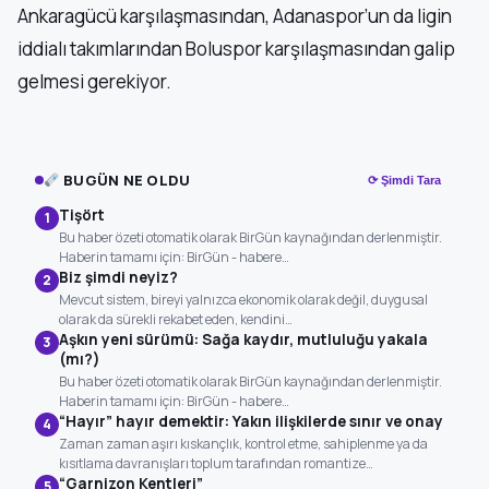
Ankaragücü karşılaşmasından, Adanaspor’un da ligin
iddialı takımlarından Boluspor karşılaşmasından galip
gelmesi gerekiyor.
BUGÜN NE OLDU
⟳ Şimdi Tara
Tişört
1
Bu haber özeti otomatik olarak BirGün kaynağından derlenmiştir.
Haberin tamamı için: BirGün - habere…
Biz şimdi neyiz?
2
Mevcut sistem, bireyi yalnızca ekonomik olarak değil, duygusal
olarak da sürekli rekabet eden, kendini…
Aşkın yeni sürümü: Sağa kaydır, mutluluğu yakala
3
(mı?)
Bu haber özeti otomatik olarak BirGün kaynağından derlenmiştir.
Haberin tamamı için: BirGün - habere…
“Hayır” hayır demektir: Yakın ilişkilerde sınır ve onay
4
Zaman zaman aşırı kıskançlık, kontrol etme, sahiplenme ya da
kısıtlama davranışları toplum tarafından romantize…
“Garnizon Kentleri”
5