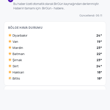
Bu haber özeti otomatik olarak BirGün kaynağından derlenmiştir.
Haberin tamamı için: BirGün - habere…
Güncellendi: 06:11
BÖLGE HAVA DURUMU
Diyarbakır
24°
Van
19°
Mardin
23°
Batman
22°
Şırnak
23°
Siirt
24°
Hakkari
18°
Bitlis
18°
TREND HABERLER
Jayden Oosterwolde’nin sakatlığı ne kadar
1
sürecek?