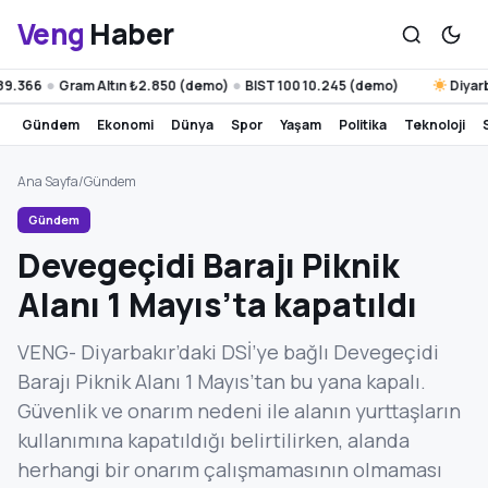
Veng
Haber
6
Gram Altın ₺2.850 (demo)
BIST 100 10.245 (demo)
Diyarbakır 
●
●
gündem
ekonomi
dünya
spor
yaşam
politika
teknoloji
Ana Sayfa
/
Gündem
Gündem
Devegeçidi Barajı Piknik
Alanı 1 Mayıs’ta kapatıldı
VENG- Diyarbakır’daki DSİ’ye bağlı Devegeçidi
Barajı Piknik Alanı 1 Mayıs’tan bu yana kapalı.
Güvenlik ve onarım nedeni ile alanın yurttaşların
kullanımına kapatıldığı belirtilirken, alanda
herhangi bir onarım çalışmamasının olmaması