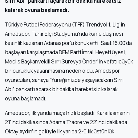
Sırrı Abi” pankartı açarak bir dakika hareketsiz
kalarak oyuna başlamadı.
Türkiye Futbol Federasyonu (TFF) Trendyol 1. Lig’in
Amedspor, Tahir Elçi Stadyumu’nda küme düşmesi
kesinlik kazanan Adanaspor’u konuk etti. Saat 16.00’da
başlayan karşılaşmada DEM Parti İmralı Heyeti üyesi,
Meclis Başkanvekili Sırrı Süreyya Önder’in vefatı büyük
bir burukluk yaşanmasına neden oldu. Amedspor
oyuncuları, sahaya “Yüreğimizde yaşayacaksın Sırrı
Abi” pankartı açarak bir dakika hareketsiz kalarak
oyuna başlamadı.
Amedspor, ilk yarıda maça hızlı başladı. Karşılaşmanın
21’inci dakikasında Adama Traore ve 22’inci dakikada
Oktay Aydın’ın golüyle ilk yarıda 2-0’lık üstünlük