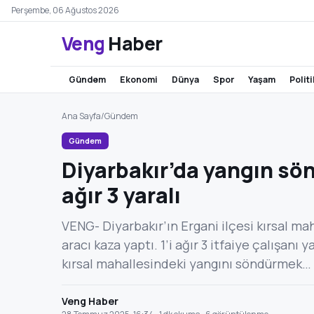
Perşembe, 06 Ağustos 2026
Veng
Haber
gündem
ekonomi
dünya
spor
yaşam
polit
Ana Sayfa
/
Gündem
Gündem
Diyarbakır’da yangın sö
ağır 3 yaralı
VENG- Diyarbakır’ın Ergani ilçesi kırsal m
aracı kaza yaptı. 1’i ağır 3 itfaiye çalışanı
kırsal mahallesindeki yangını söndürmek…
Veng Haber