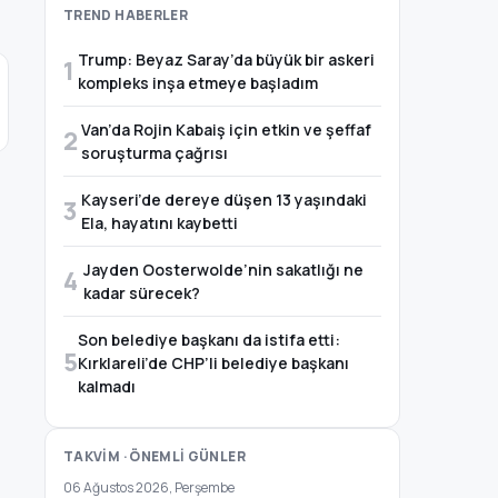
TREND HABERLER
Trump: Beyaz Saray’da büyük bir askeri
1
kompleks inşa etmeye başladım
Van’da Rojin Kabaiş için etkin ve şeffaf
2
soruşturma çağrısı
Kayseri’de dereye düşen 13 yaşındaki
3
Ela, hayatını kaybetti
Jayden Oosterwolde’nin sakatlığı ne
4
kadar sürecek?
Son belediye başkanı da istifa etti:
5
Kırklareli’de CHP’li belediye başkanı
kalmadı
TAKVİM · ÖNEMLİ GÜNLER
06 Ağustos 2026, Perşembe