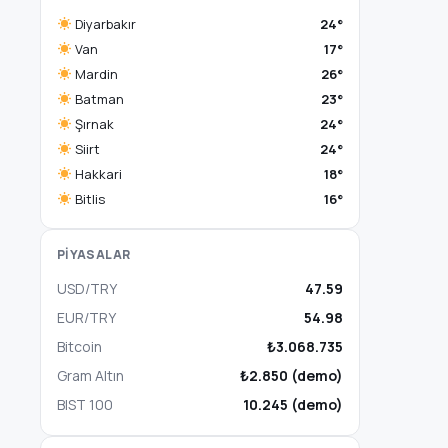
Diyarbakır
24°
Van
17°
Mardin
26°
Batman
23°
Şırnak
24°
Siirt
24°
Hakkari
18°
Bitlis
16°
PİYASALAR
USD/TRY
47.59
EUR/TRY
54.98
Bitcoin
₺3.068.735
Gram Altın
₺2.850 (demo)
BIST 100
10.245 (demo)