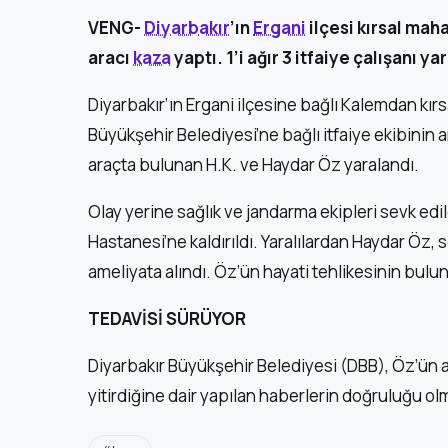
VENG-
Diyarbakır
’ın
Ergani
ilçesi kırsal mah
aracı
kaza
yaptı. 1’i ağır 3 itfaiye çalışanı ya
Diyarbakır’ın Ergani ilçesine bağlı Kalemdan kır
Büyükşehir Belediyesi’ne bağlı itfaiye ekibinin a
araçta bulunan H.K. ve Haydar Öz yaralandı.
Olay yerine sağlık ve jandarma ekipleri sevk edil
Hastanesi’ne kaldırıldı. Yaralılardan Haydar Öz, 
ameliyata alındı. Öz’ün hayati tehlikesinin bulun
TEDAVİSİ SÜRÜYOR
Diyarbakır Büyükşehir Belediyesi (DBB), Öz’ün 
yitirdiğine dair yapılan haberlerin doğruluğu ol