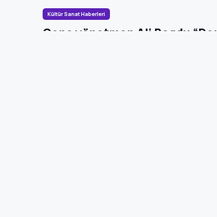
Kültür Sanat Haberleri
Genç yönetmen Ali Bagdu “Den
üretimini sürdürüyor