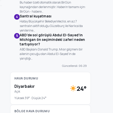
Bu haber özeti otomatik olarak BirGün
kaynağından derlenmiştir. Haberin tamamı için:
BirGün - habere…
Santral kuşatması
4
Hatay Büyükşehir Belediye Meclisi, en az 7
santralın aktif olduğu Güzelburç ile Narlıca'da
yenilerine…
ABD'de sol görüşlü Abdul El-Sayed'in
5
Michigan ön seçimindeki zaferi neden
tartışılıyor?
ABD Başkanı Donald Trump, Mısır göçmeni bir
ailenin çocuğu olan Abdul El-Sayed'in de
yarıştığı…
Güncellendi: 06:29
HAVA DURUMU
Diyarbakır
24°
Açık
Yüksek 39° · Düşük 24°
BÖLGE HAVA DURUMU