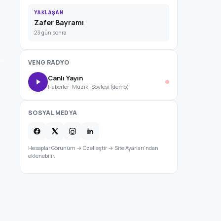
YAKLAŞAN
Zafer Bayramı
23 gün sonra
VENG RADYO
Canlı Yayın
Haberler · Müzik · Söyleşi (demo)
SOSYAL MEDYA
Hesaplar Görünüm → Özelleştir → Site Ayarları'ndan
eklenebilir.