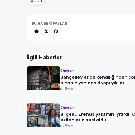
#kaza
BU HABERİ PAYLAŞ
İlgili Haberler
Gündem
Bahçelievler’de kendiliğinden ç
binanın yanındaki yapı yıkıldı
az önce
Gündem
Bilgesu Erenus yaşamını yitirdi: 
ezilenlerin sesi oldu
az önce