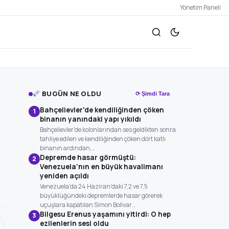
Yönetim Paneli
BUGÜN NE OLDU
⟳ Şimdi Tara
Bahçelievler'de kendiliğinden çöken
1
binanın yanındaki yapı yıkıldı
Bahçelievler'de kolonlarından ses geldikten sonra
tahliye edilen ve kendiliğinden çöken dört katlı
binanın ardından,…
Depremde hasar görmüştü:
2
Venezuela'nın en büyük havalimanı
yeniden açıldı
Venezuela'da 24 Haziran'daki 7,2 ve 7,5
büyüklüğündeki depremlerde hasar görerek
uçuşlara kapatılan Simon Bolivar…
Bilgesu Erenus yaşamını yitirdi: O hep
3
ezilenlerin sesi oldu