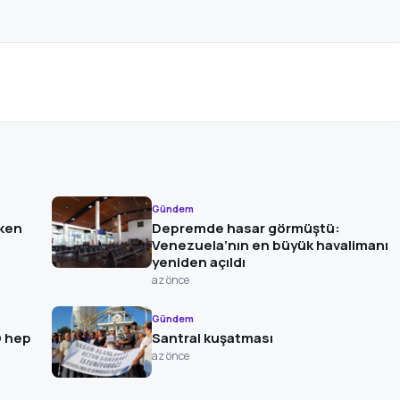
Gündem
öken
Depremde hasar görmüştü:
Venezuela’nın en büyük havalimanı
yeniden açıldı
az önce
Gündem
O hep
Santral kuşatması
az önce