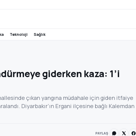
ika
teknoloji
sağlık
ndürmeye giderken kaza: 1’i
ahallesinde çıkan yangına müdahale için giden itfaiye
 yaralandı. Diyarbakır’ın Ergani ilçesine bağlı Kalemdan
PAYLAŞ